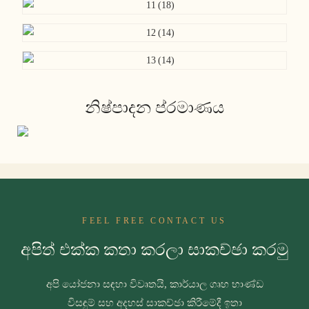
නිෂ්පාදන ප්රමාණය
FEEL FREE CONTACT US
අපිත් එක්ක කතා කරලා සාකච්ඡා කරමු
අපි යෝජනා සඳහා විවෘතයි, කාර්යාල ගෘහ භාණ්ඩ
විසඳුම් සහ අදහස් සාකච්ඡා කිරීමේදී ඉතා