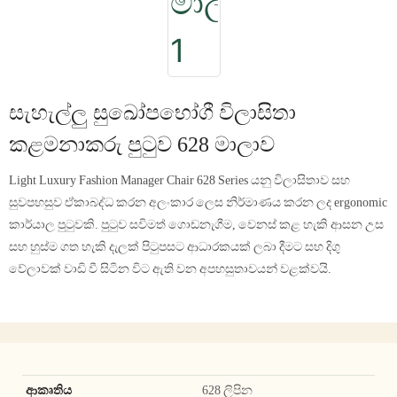
සැහැල්ලු සුඛෝපභෝගී විලාසිතා
කළමනාකරු පුටුව 628 මාලාව
Light Luxury Fashion Manager Chair 628 Series යනු විලාසිතාව සහ
සුවපහසුව ඒකාබද්ධ කරන අලංකාර ලෙස නිර්මාණය කරන ලද ergonomic
කාර්යාල පුටුවකි. පුටුව සවිමත් ගොඩනැගීම, වෙනස් කළ හැකි ආසන උස
සහ හුස්ම ගත හැකි දැලක් පිටුපසට ආධාරකයක් ලබා දීමට සහ දිගු
වේලාවක් වාඩි වී සිටින විට ඇති වන අපහසුතාවයන් වළක්වයි.
ආකෘතිය
628 ලිපින