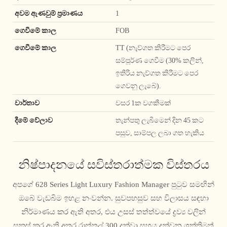
අවම ඇණවුම් ප්‍රමාණය
1
ගෙවීමේ කාල
FOB
ගෙවීමේ කාල
TT (නැව්ගත කිරීමට පෙර
සම්පූර්ණ ගෙවීම (30% කලින්,
ඉතිරිය නැව්ගත කිරීමට පෙර
ගෙවනු ලැබේ).
වාර්තාව
වසර 1ක වගකීමක්
දීමේ වේලාව
තැන්පතු ලැබීමෙන් දින 45 කට
පසුව, සාම්පල ලබා ගත හැකිය
නිෂ්පාදනයේ සවිස්තරාත්මක විස්තරය
අපගේ 628 Series Light Luxury Fashion Manager පුටුව සමඟින්
ඔබේ වැඩබිම ඉහළ නංවන්න. සුවපහසුව සහ විලාසය සඳහා
නිර්මාණය කර ඇති අතර, එය උසස් තත්ත්වයේ ද්‍රව්‍ය වලින්
සකස් කර ඇති අතර රාත්තල් 300 දක්වා සහය දක්වන ශක්තිමත්