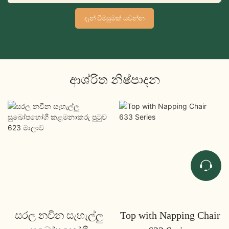
දැන් විමසුමක් යවන්න
ආශ්රිත නිෂ්පාදන
සරල නවීන සැහැල්ලු
Top with Napping Chair