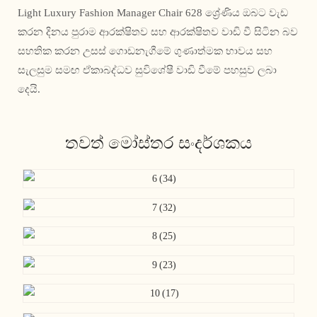
Light Luxury Fashion Manager Chair 628 ශ්‍රේණිය ඔබට වැඩ
කරන දිනය පුරාම ආරක්ෂිතව සහ ආරක්ෂිතව වාඩි වී සිටින බව
සහතික කරන උසස් ගොඩනැගීමේ ගුණාත්මක භාවය සහ
සැලසුම සමඟ ඒකාබද්ධව සුවිශේෂී වාඩි වීමේ පහසුව ලබා
දෙයි.
තවත් මෝස්තර සංදර්ශකය