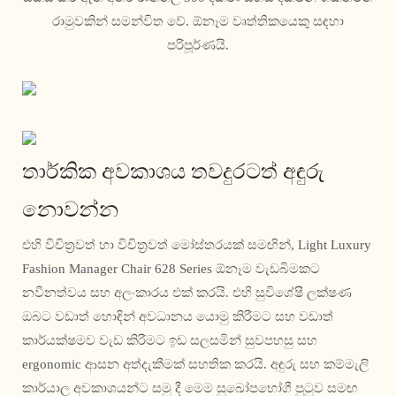
රාමුවකින් සමන්විත වේ. ඕනෑම වෘත්තිකයෙකු සඳහා
පරිපූර්ණයි.
තාර්කික අවකාශය තවදුරටත් අඳුරු
නොවන්න
එහි විචිත්‍රවත් හා විචිත්‍රවත් මෝස්තරයක් සමඟින්, Light Luxury
Fashion Manager Chair 628 Series ඕනෑම වැඩබිමකට
නවීනත්වය සහ අලංකාරය එක් කරයි. එහි සුවිශේෂී ලක්ෂණ
ඔබට වඩාත් හොඳින් අවධානය යොමු කිරීමට සහ වඩාත්
කාර්යක්ෂමව වැඩ කිරීමට ඉඩ සලසමින් සුවපහසු සහ
ergonomic ආසන අත්දැකීමක් සහතික කරයි. අඳුරු සහ කම්මැලි
කාර්යාල අවකාශයන්ට සමු දී මෙම සුඛෝපභෝගී පුටුව සමඟ