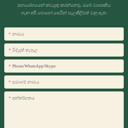
සහයෝගයෙන් කටයුතු කරන්නෙමු. ඔබේ ව්‍යාපෘතිය
ගැන අපි බොහෝ සෙයින් සැලකිලිමත් වනු ඇත.
නාමය
විද්යුත් තැපෑල
Phone/WhatsApp/Skype
සමාගම් නාමය
අන්තර්ගතය