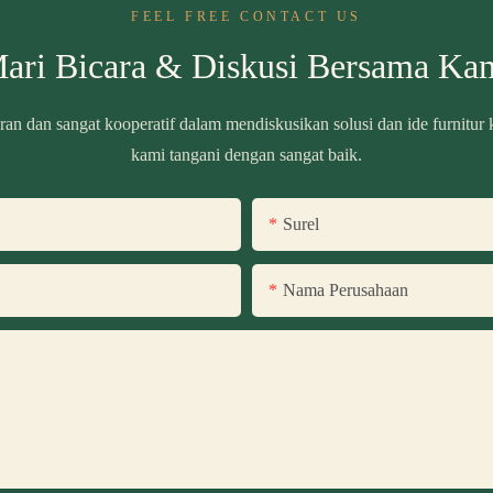
FEEL FREE CONTACT US
ari Bicara & Diskusi Bersama Ka
ran dan sangat kooperatif dalam mendiskusikan solusi dan ide furnitur
kami tangani dengan sangat baik.
Surel
Nama Perusahaan