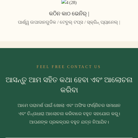
କଠିନ କାଠ ଭେନିର୍ |
ପାର୍ଶ୍ୱ ଉପାଦାନଗୁଡିକ / ଟେବୁଲ୍ ଟପ୍ସ / ସ୍କ୍ରିନ୍ ପ୍ୟାନେଲ୍ |
FEEL FREE CONTACT US
ଆସନ୍ତୁ ଆମ ସହିତ କଥା ହେବା ଏବଂ ଆଲୋଚନା
କରିବା
ଆମେ ପରାମର୍ଶ ପାଇଁ ଖୋଲା ଏବଂ ଅଫିସ ଫର୍ଣ୍ଣିଚର ସମାଧାନ
ଏବଂ ଚିନ୍ତାଧାରା ଆଲୋଚନା କରିବାରେ ବହୁତ ସହଯୋଗ କରୁ।
ଆପଣଙ୍କ ପ୍ରକଳ୍ପର ବହୁତ ଯତ୍ନ ନିଆଯିବ।