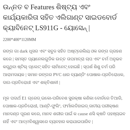
ଉନ୍ନତ ବ Features ଶିଷ୍ଟ୍ୟ ଏବଂ
କାର୍ଯ୍ୟକାରିତା ସହିତ ଏଲିଗାଣ୍ଟ ସାଇଡବୋର୍ଡ
କ୍ୟାବିନେଟ୍ LS911G - ୟୋସେନ୍ |
2200*400*1120MM
ରଙ୍ଗ ଗା dark ଧୂସର ଏବଂ ସବୁଜ ସହିତ ଅଷ୍ଟ୍ରେଲିୟ ଓକ ରଙ୍ଗ ଗ୍ରହଣ
କରେ | ସମସ୍ତ ପ୍ୟାନେଲଗୁଡିକ ଉଚ୍ଚ ତାପମାତ୍ରା ଚାପ ଏବଂ ଚର୍ମ ଅନୁଭବ
କରୁଥିବା ଷ୍ଟିଲ୍ ପ୍ଲେଟ୍ ସହିତ ଲାମିନେଟ୍ ହୋଇଛି | ସ୍ପର୍ଶ ଶିଶୁ ଚର୍ମ ପରି
ଆରାମଦାୟକ | ସମାନ ରଙ୍ଗର PVC ଧାର ବ୍ୟାଣ୍ଡିଂ ପୋଷାକ-ପ୍ରତିରୋଧକ,
ଦାଗ-ପ୍ରତିରୋଧୀ ଏବଂ ଶକ୍ତିଶାଳୀ |
ମୂଳ ପଦାର୍ଥ E1 ଗ୍ରେଡ୍ ଇକୋ-ପରିବେଶ ସୁରକ୍ଷା କଣିକା ବୋର୍ଡରେ ତିଆରି,
ପୋଷାକ-ପ୍ରତିରୋଧୀ, ଆଣ୍ଟି-ଫୁଲିଂ, ଫର୍ମାଲଡିହାଇଡ୍ ଜାତୀୟ ପରୀକ୍ଷଣ
ମାନଦଣ୍ଡ ପୂରଣ କରେ, ମାନବ ଶରୀର ପାଇଁ କ cause ଣସି କ୍ଷତି ପହଞ୍ଚାଇବ
ନାହିଁ ଏବଂ ଆତ୍ମବିଶ୍ୱାସରେ ବ୍ୟବହାର କରାଯାଇପାରିବ |