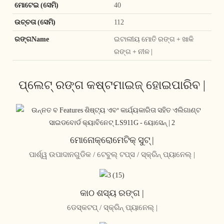
ମୋଟେଇ (ସେମି)
40
ଉଚ୍ଚତା (ସେମି)
112
ରଙ୍ଗName
ଇଟାଲୀୟ ମୋତି ରଙ୍ଗ + ଖାକି
ରଙ୍ଗ + ନୀଳ |
ପ୍ଲେଟ୍ ରଙ୍ଗ କଷ୍ଟମାଇଜ୍ ହୋଇପାରିବ |
ମୋନୋକ୍ରୋମେଟିକ୍ ସୁଟ୍ |
ପାର୍ଶ୍ୱ ଉପାଦାନଗୁଡିକ / ଟେବୁଲ୍ ଟପ୍ସ / ସ୍କ୍ରିନ୍ ପ୍ୟାନେଲ୍ |
କାଠ ଶସ୍ୟ ରଙ୍ଗ |
ଡେସ୍କଟପ୍ / ସ୍କ୍ରିନ୍ ପ୍ୟାନେଲ୍ |