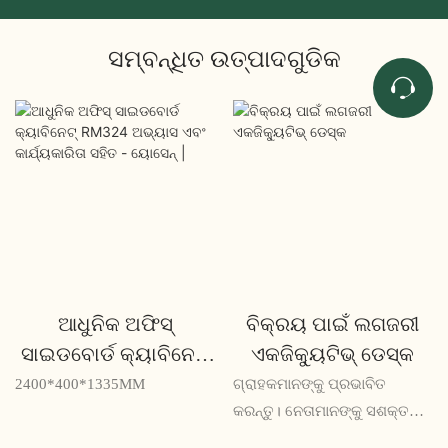
ସମ୍ବନ୍ଧିତ ଉତ୍ପାଦଗୁଡିକ
ଆଧୁନିକ ଅଫିସ୍
ବିକ୍ରୟ ପାଇଁ ଲଗଜରୀ
ସାଇଡବୋର୍ଡ କ୍ୟାବିନେଟ୍
ଏକଜିକ୍ୟୁଟିଭ୍ ଡେସ୍କ
RM324 ଅଭ୍ୟାସ ଏବଂ
2400*400*1335MM
ଗ୍ରାହକମାନଙ୍କୁ ପ୍ରଭାବିତ
କାର୍ଯ୍ୟକାରିତା ସହିତ -
କରନ୍ତୁ। ନେତାମାନଙ୍କୁ ସଶକ୍ତ
କରନ୍ତୁ।
ୟୋସେନ୍ |