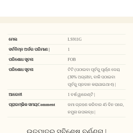
ମେଲ
LS911G
ସର୍ବନିମ୍ନ ଅର୍ଡର ପରିମାଣ |
1
ପରିଶୋଧ ସୂଚନା
FOB
ପରିଶୋଧ ସୂଚନା
ଟିଟି (ପଠାଇବା ପୂର୍ବରୁ ପୂର୍ଣ୍ଣ ଦେୟ
(30% ଅଗ୍ରୀମ, ବାକି ପଠାଇବା
ପୂର୍ବରୁ ପ୍ରଦାନ କରାଯାଇଥାଏ) |
ଆରେନୀ
1 ବର୍ଷ ୱାରେଣ୍ଟି |
ପ୍ରାରମ୍ଭିକ ସମୟComment
ଜମା ଗ୍ରହଣ କରିବାର 45 ଦିନ ପରେ,
ନମୁନା ଉପଲବ୍ଧ |
ଉତ୍ପାଦର ସବିଶେଷ ବର୍ଣ୍ଣନା |