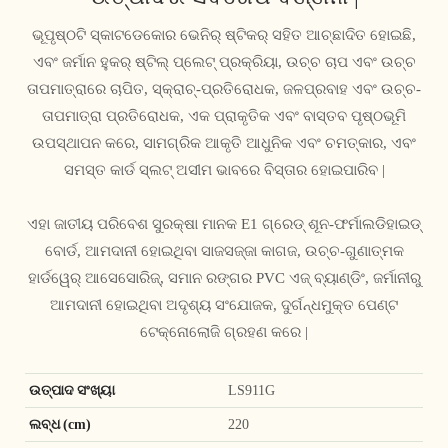
ଭୂପୃଷ୍ଠଟି ସ୍କାଟଡେକୋର ଭେନିର୍ ଷ୍ଟିକର୍ ସହିତ ଆଚ୍ଛାଦିତ ହୋଇଛି,
ଏବଂ ଜର୍ମାନ ହୁକର୍ ଷ୍ଟିଲ୍ ପ୍ଲେଟ୍ ପ୍ରକ୍ରିୟା, ଉଚ୍ଚ ଚାପ ଏବଂ ଉଚ୍ଚ
ତାପମାତ୍ରାରେ ଚାପିତ, ସ୍କ୍ରାଚ୍-ପ୍ରତିରୋଧକ, ଜଳପ୍ରବାହ ଏବଂ ଉଚ୍ଚ-
ତାପମାତ୍ରା ପ୍ରତିରୋଧକ, ଏକ ପ୍ରାକୃତିକ ଏବଂ ବାସ୍ତବ ପୃଷ୍ଠଭୂମି
ଉପସ୍ଥାପନ କରେ, ସାମଗ୍ରିକ ଆକୃତି ଆଧୁନିକ ଏବଂ ଚମତ୍କାର, ଏବଂ
ସମସ୍ତ କାର୍ଡ ସ୍ଲଟ୍ ଅସୀମ ଭାବରେ ବିସ୍ତାର ହୋଇପାରିବ |
ଏହା ଜାତୀୟ ପରିବେଶ ସୁରକ୍ଷା ମାନକ E1 ଗ୍ରେଡ୍ ଶୂନ-ଫର୍ମାଲଡିହାଇଡ୍
ବୋର୍ଡ, ଆମଦାନୀ ହୋଇଥିବା ସାଜସଜ୍ଜା କାଗଜ, ଉଚ୍ଚ-ଗୁଣାତ୍ମକ
ହାର୍ଡୱେର୍ ଆସେସୋରିଜ୍, ସମାନ ରଙ୍ଗର PVC ଏଜ୍ ବ୍ୟାଣ୍ଡିଂ, ଜର୍ମାନୀରୁ
ଆମଦାନୀ ହୋଇଥିବା ଅଦୃଶ୍ୟ ସଂଯୋଜକ, ଦୁର୍ଗନ୍ଧମୁକ୍ତ ପେଣ୍ଟ
ଟେକ୍ନୋଲୋଜି ଗ୍ରହଣ କରେ |
ଉତ୍ପାଦ ସଂଖ୍ୟା
LS911G
ଲବ୍ଧ (cm)
220