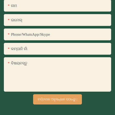
ନାମ
ଇମେଲ୍
Phone/WhatsApp/Skype
କମ୍ପାନି ନାଁ
ବିଷୟବସ୍ତୁ
ବର୍ତ୍ତମାନ ଅନୁସନ୍ଧାନ ପଠାନ୍ତୁ |