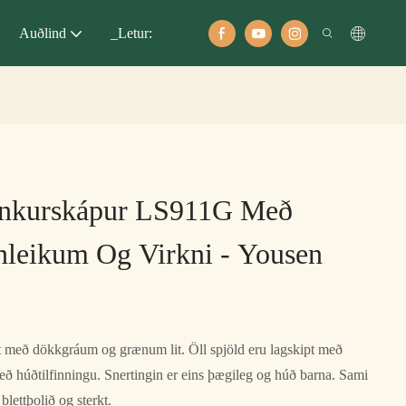
Auðlind
_Letur:
enkurskápur LS911G Með
nleikum Og Virkni - Yousen
lit með dökkgráum og grænum lit. Öll spjöld eru lagskipt með
eð húðtilfinningu. Snertingin er eins þægileg og húð barna. Sami
blettþolið og sterkt.