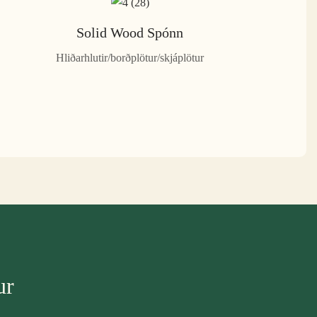
Solid Wood Spónn
Hliðarhlutir/borðplötur/skjáplötur
ur