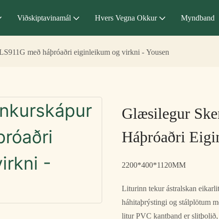
Viðskiptavinamál
Hvers Vegna Okkur
Myndband
LS911G með háþróaðri eiginleikum og virkni - Yousen
Glæsilegur Sk
Háþróaðri Eigi
2200*400*1120MM
Liturinn tekur ástralskan eikar
háhitaþrýstingi og stálplötum m
litur PVC kantband er slitþolið, 