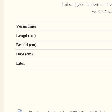
Það samþykkir landsvísu umhverf
vélbúnað, sa
Vörunúmer
Lengd (cm)
Breidd (cm)
Hæð (cm)
Litur