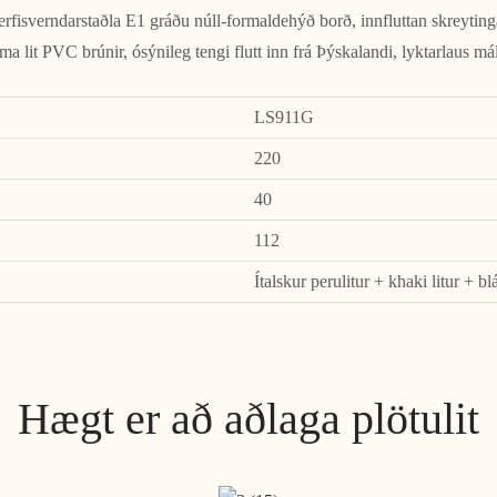
isverndarstaðla E1 gráðu núll-formaldehýð borð, innfluttan skreytinga
ma lit PVC brúnir, ósýnileg tengi flutt inn frá Þýskalandi, lyktarlaus má
LS911G
220
40
112
Ítalskur perulitur + khaki litur + bl
Hægt er að aðlaga plötulit