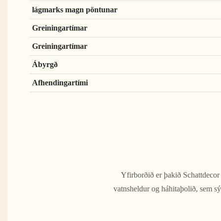
lágmarks magn pöntunar
Greiningartímar
Greiningartímar
Ábyrgð
Afhendingartími
Yfirborðið er þakið Schattdecor
vatnsheldur og háhitaþolið, sem sý