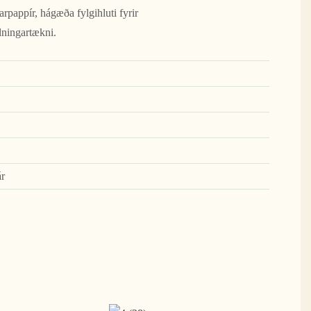
rpappír, hágæða fylgihluti fyrir
lningartækni.
ár