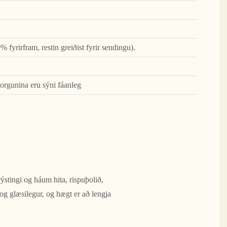
% fyrirfram, restin greiðist fyrir sendingu).
orgunina eru sýni fáanleg
stingi og háum hita, rispuþolið,
og glæsilegur, og hægt er að lengja