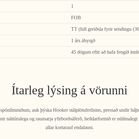
1
FOB
TT (full greiðsla fyrir sendingu (30
1 árs ábyrgð
45 dögum eftir að hafa fengið innb
Ítarleg lýsing á vörunni
 spónlímmiðum, auk þýska Hooker stálplötuferlisins, pressað undir háþrý
nir náttúrulega og raunsæja yfirborðsáferð, heildarformið er nútímalegt 
allar kortarauf endalaust.