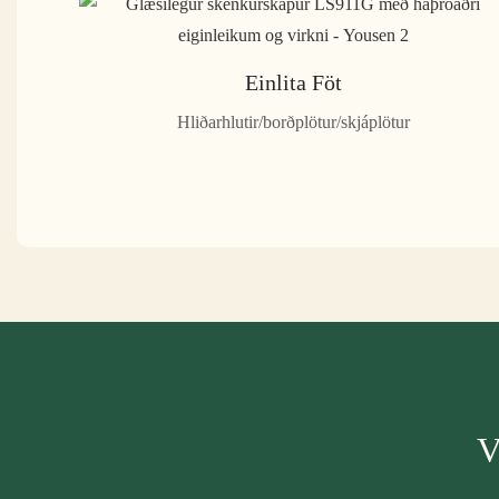
Einlita Föt
Hliðarhlutir/borðplötur/skjáplötur
V