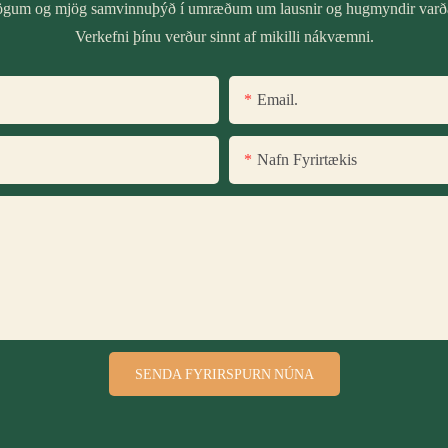
illögum og mjög samvinnuþýð í umræðum um lausnir og hugmyndir varða
Verkefni þínu verður sinnt af mikilli nákvæmni.
Email.
Nafn Fyrirtækis
SENDA FYRIRSPURN NÚNA