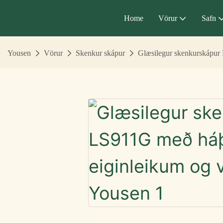
Home
Vörur
Safn
Yousen
Vörur
Skenkur skápur
Glæsilegur skenkurskápur 