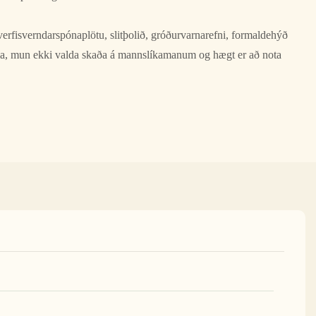
rfisverndarspónaplötu, slitþolið, gróðurvarnarefni, formaldehýð
ðla, mun ekki valda skaða á mannslíkamanum og hægt er að nota