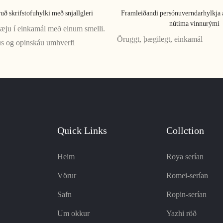
uð skrifstofuhylki með snjallgleri
Framleiðandi persónuverndarhylkja á 
nútíma vinnurými
æju í einkamál með einum smelli.
Öruggt, þægilegt, einkamál
us og opinskáu umhverfi
Quick Links
Collction
Heim
Roya serían
Vörur
Romei-serían
Safn
Ropin-serían
Um okkur
Yazhi röð