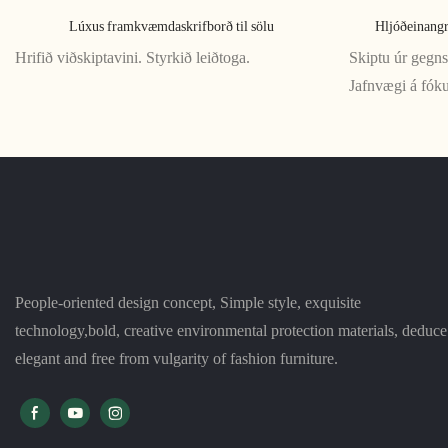
Lúxus framkvæmdaskrifborð til sölu
Hljóðeinangr
Hrifið viðskiptavini. Styrkið leiðtoga.
Skiptu úr gegns
Jafnvægi á fók
People-oriented design concept, Simple style, exquisite
technology,bold, creative environmental protection materials, deduce
elegant and free from vulgarity of fashion furniture.