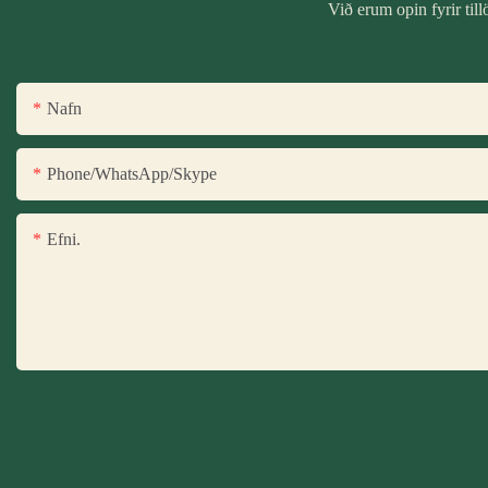
Við erum opin fyrir t
Nafn
Phone/WhatsApp/Skype
Efni.