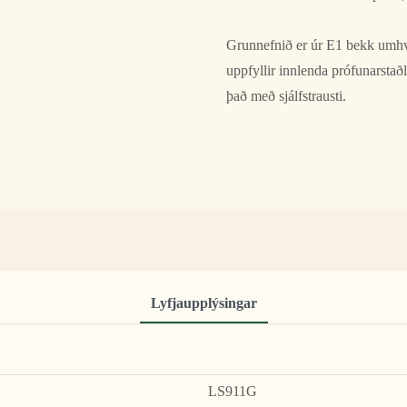
Grunnefnið er úr E1 bekk umhve
uppfyllir innlenda prófunarsta
það með sjálfstrausti.
Lyfjaupplýsingar
LS911G