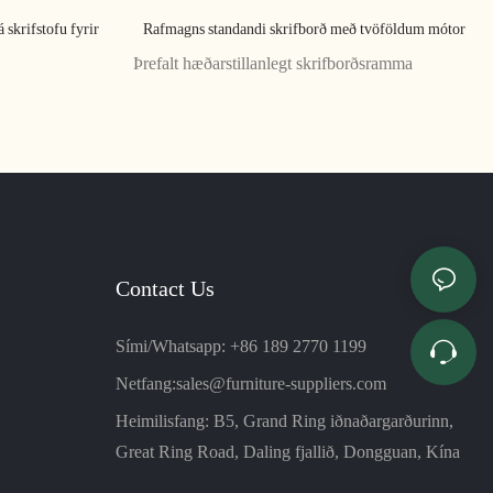
skrifstofu fyrir
Rafmagns standandi skrifborð með tvöföldum mótor
Þrefalt hæðarstillanlegt skrifborðsramma
Contact Us
Sími/Whatsapp: +86 189 2770 1199
Netfang:
sales@furniture-suppliers.com
Heimilisfang: B5, Grand Ring iðnaðargarðurinn,
Great Ring Road, Daling fjallið, Dongguan, Kína