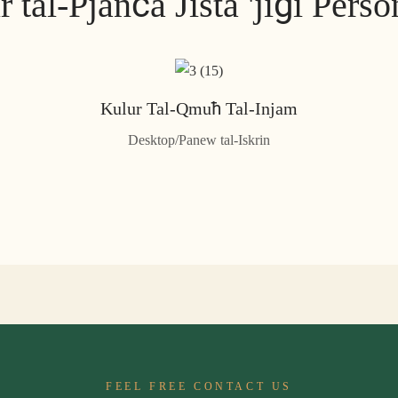
r tal-Pjanċa Jista 'jiġi Perso
Kulur Tal-Qmuħ Tal-Injam
Desktop/Panew tal-Iskrin
FEEL FREE CONTACT US