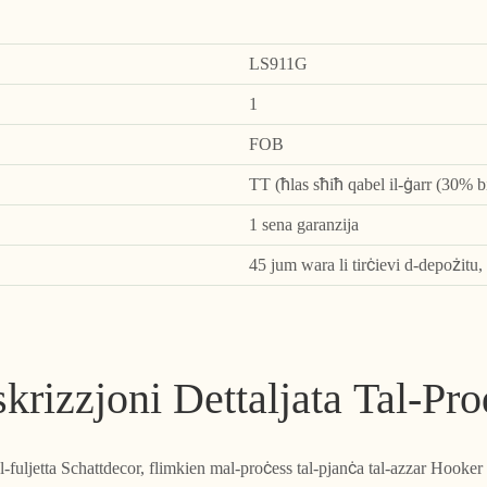
LS911G
1
FOB
TT (ħlas sħiħ qabel il-ġarr (30% bil
1 sena garanzija
45 jum wara li tirċievi d-depożitu
krizzjoni Dettaljata Tal-Pro
l-fuljetta Schattdecor, flimkien mal-proċess tal-pjanċa tal-azzar Hooker