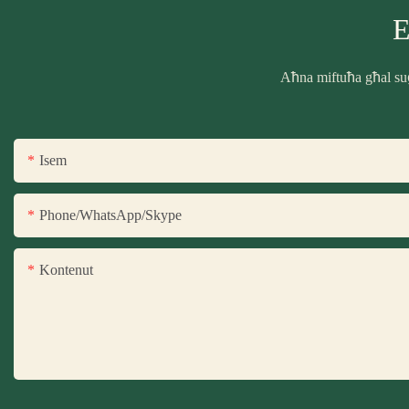
E
Aħna miftuħa għal suġ
Isem
Phone/WhatsApp/Skype
Kontenut