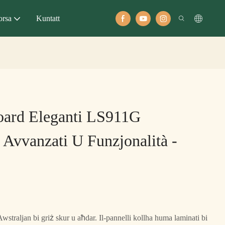
orsa
Kuntatt
oard Eleganti LS911G
i Avvanzati U Funzjonalità -
 Awstraljan bi griż skur u aħdar. Il-pannelli kollha huma laminati bi