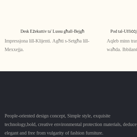
Desk Eżekuttiv ta' Lussu għall-Bejgħ
Pod tal-Uffiċċj
Impressjona lill-Klijenti. Agħti s-Setgħa lill-
Aqleb minn tras
Mexxejja.
waħda. Ibbilanċ
People-oriented design concept, Simple style, exquisite
technology,bold, creative environmental protection materials, deduce
elegant and free from vulgarity of fashion furniture.