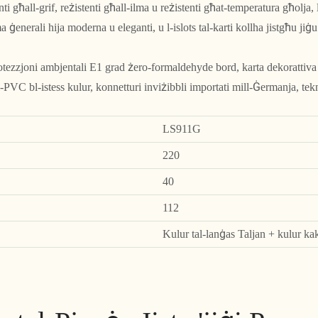
ti għall-grif, reżistenti għall-ilma u reżistenti għat-temperatura għolja, l
ma ġenerali hija moderna u eleganti, u l-islots tal-karti kollha jistgħu jiġu
protezzjoni ambjentali E1 grad żero-formaldehyde bord, karta dekorattiva 
al-PVC bl-istess kulur, konnetturi inviżibbli importati mill-Ġermanja, t
LS911G
220
40
112
Kulur tal-lanġas Taljan + kulur kak