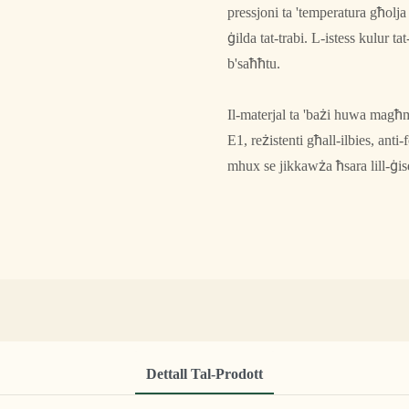
pressjoni ta 'temperatura għolja
ġilda tat-trabi. L-istess kulur t
b'saħħtu.
Il-materjal ta 'bażi ​​huwa magħ
E1, reżistenti għall-ilbies, anti-
mhux se jikkawża ħsara lill-ġise
Dettall Tal-Prodott