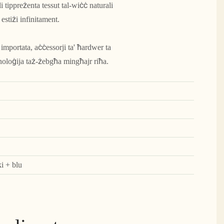
i tippreżenta tessut tal-wiċċ naturali
 estiżi infinitament.
importata, aċċessorji ta' ħardwer ta
eknoloġija taż-żebgħa mingħajr riħa.
i + blu