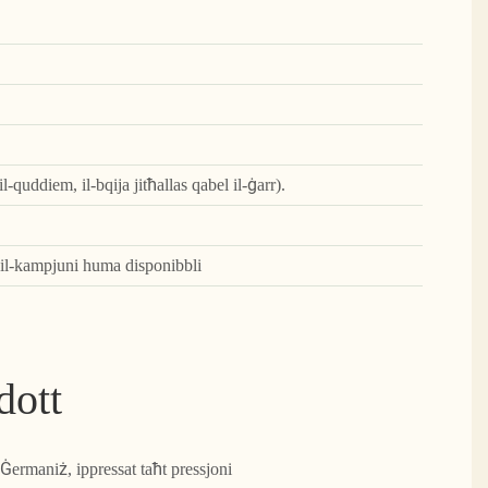
-quddiem, il-bqija jitħallas qabel il-ġarr).
, il-kampjuni huma disponibbli
dott
 Ġermaniż, ippressat taħt pressjoni