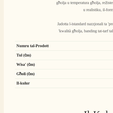
għolja u temperatura għolja, reżisten
u realistiku, il-for
Jadotta l-istandard nazzjonali ta '
'kwalità għolja, banding tat-tarf t
Numru tal-Prodott
Tul (ċm)
Wisa' (ċm)
Għoli (ċm)
Il-kulur