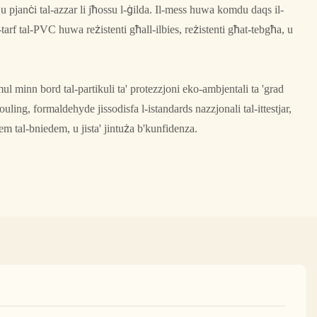
 u pjanċi tal-azzar li jħossu l-ġilda. Il-mess huwa komdu daqs il-
at-tarf tal-PVC huwa reżistenti għall-ilbies, reżistenti għat-tebgħa, u
mul minn bord tal-partikuli ta' protezzjoni eko-ambjentali ta 'grad
fouling, formaldehyde jissodisfa l-istandards nazzjonali tal-ittestjar,
m tal-bniedem, u jista' jintuża b'kunfidenza.