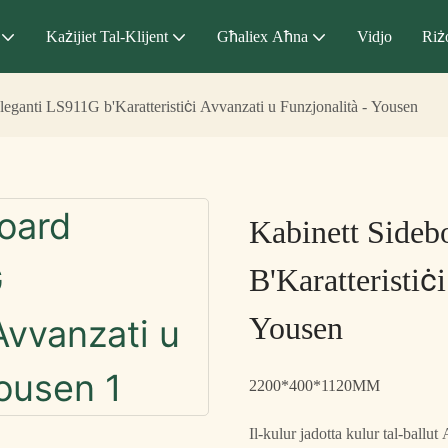
Każijiet Tal-Klijent
Għaliex Aħna
Vidjo
Riż
leganti LS911G b'Karatteristiċi Avvanzati u Funzjonalità - Yousen
Kabinett Sideb
B'Karatteristiċ
Yousen
2200*400*1120MM
Il-kulur jadotta kulur tal-ballut