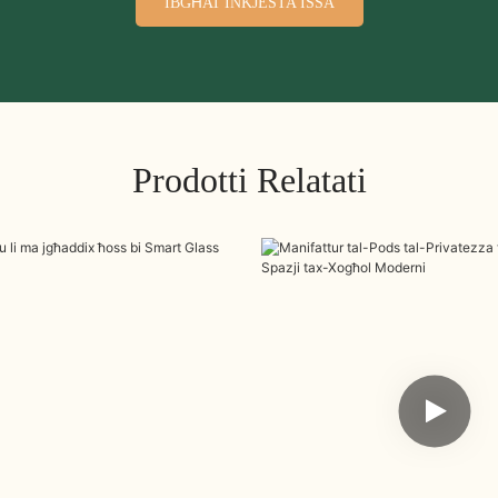
IBGĦAT INKJESTA ISSA
Prodotti Relatati