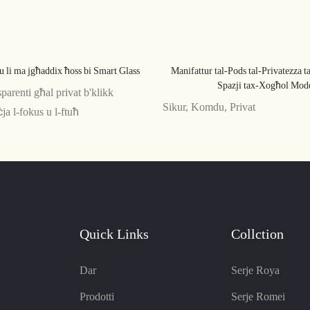
u li ma jgħaddix ħoss bi Smart Glass
Manifattur tal-Pods tal-Privatezza t
Spazji tax-Xogħol Mod
parenti għal privat b'klikk
Sikur, Komdu, Privat
ja l-fokus u l-ftuħ
Quick Links
Collction
Dar
Serje Roya
Prodotti
Serje Romei