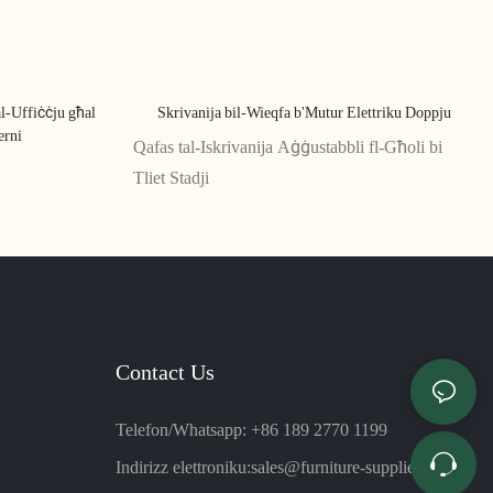
al-Uffiċċju għal
Skrivanija bil-Wieqfa b'Mutur Elettriku Doppju
erni
Qafas tal-Iskrivanija Aġġustabbli fl-Għoli bi
Tliet Stadji
Contact Us
Telefon/Whatsapp: +86 189 2770 1199
Indirizz elettroniku:
sales@furniture-suppliers.com