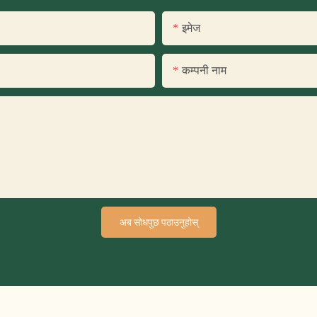
इमेज
कम्पनी नाम
अब सोधपुछ पठाउनुहोस्