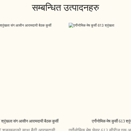
सम्बन्धित उत्पादनहरु
 श्रृंखला संग आसीन आरामदायी बैठक कुर्सी
एर्गोनोमिक मेष कुर्सी 613 श्र
7 शृङ्खलाको साथ बैठी आरामदायी
एर्गोनोमिक मेष चेयर 613 सीरीज एक