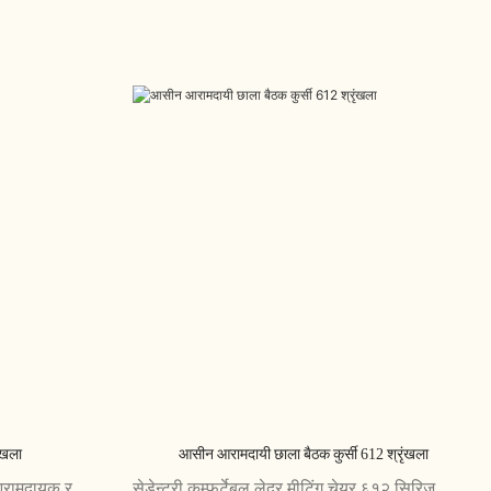
ृंखला
आसीन आरामदायी छाला बैठक कुर्सी 612 श्रृंखला
 आरामदायक र
सेडेन्टरी कम्फर्टेबल लेदर मीटिंग चेयर ६१२ सिरिज