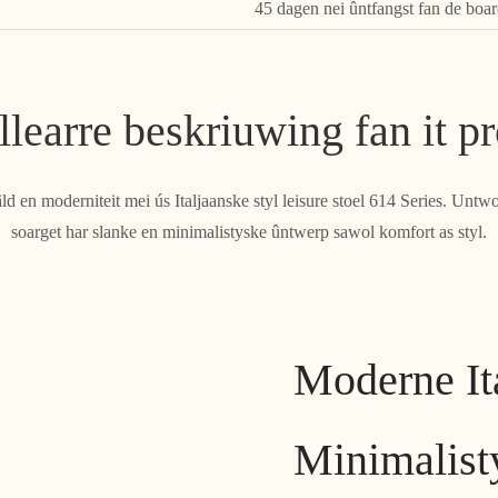
45 dagen nei ûntfangst fan de boa
llearre beskriuwing fan it p
âld en moderniteit mei ús Italjaanske styl leisure stoel 614 Series. Untw
soarget har slanke en minimalistyske ûntwerp sawol komfort as styl.
Moderne Ita
Minimalist