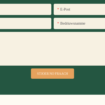
E-Post
Bedriuwsnamme
STJOER NO FRAACH