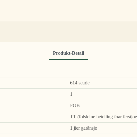
Produkt-Detail
614 searje
1
FOB
TT (folsleine betelling foar ferstjo
1 jier garânsje