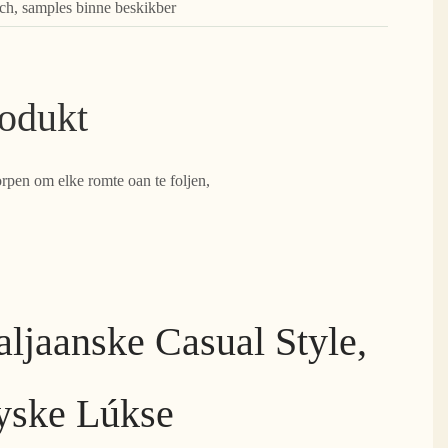
rch, samples binne beskikber
rodukt
orpen om elke romte oan te foljen,
ljaanske Casual Style,
yske Lúkse