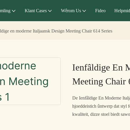
mling
Klant Cases
Wêrom Us
Fideo
Helpmid
âldige en moderne Italjaansk Design Meeting Chair 614 Series
Ienfâldige En 
Meeting Chair 
De Ienfâldige En Moderne Italj
hjoeddeistich ûntwerp dat styl 
kwaliteit, dizze stoel biedt sa