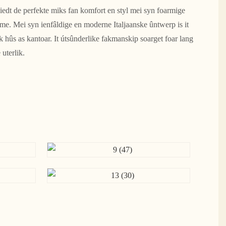
 biedt de perfekte miks fan komfort en styl mei syn foarmige
me. Mei syn ienfâldige en moderne Italjaanske ûntwerp is it
lk hûs as kantoar. It útsûnderlike fakmanskip soarget foar lang
uterlik.