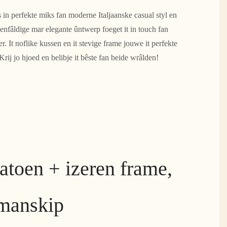
is in perfekte miks fan moderne Italjaanske casual styl en
enfâldige mar elegante ûntwerp foeget it in touch fan
r. It noflike kussen en it stevige frame jouwe it perfekte
Krij jo hjoed en belibje it bêste fan beide wrâlden!
atoen + izeren frame,
kmanskip