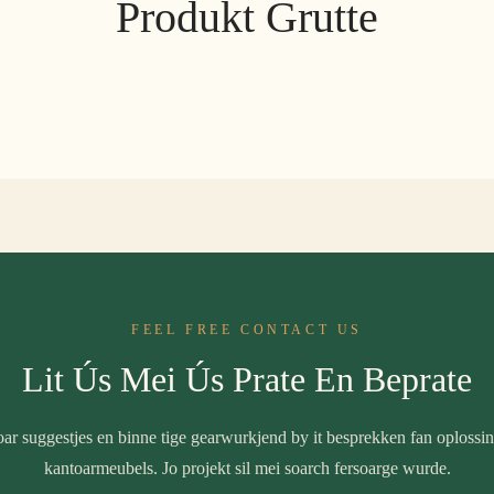
Produkt Grutte
FEEL FREE CONTACT US
Lit Ús Mei Ús Prate En Beprate
ar suggestjes en binne tige gearwurkjend by it besprekken fan oplossi
kantoarmeubels. Jo projekt sil mei soarch fersoarge wurde.