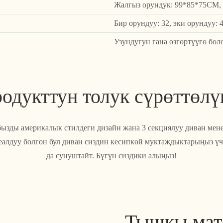
Жалгыз орундук: 99*85*75CM, 
Бир орундуу: 32, эки орундуу: 4
Узундугун гана өзгөртүүгө бол
одукттун толук сүрөттөл
бызды америкалык стилдеги дизайн жана 3 секциялуу диван мен
алдуу болгон бул диван сиздин кесипкөй муктаждыктарыңыз үч
да сунуштайт. Бүгүн сиздики алыңыз!
Тышкы мат