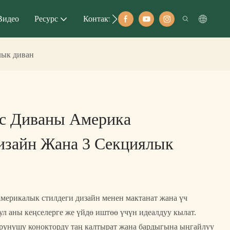
Видео
Ресурс
Контакту
лык диван
с Диваны Америка
изайн Жана 3 Секциялык
америкалык стилдеги дизайн менен мактанат жана үч
ул аны кеңселерге же үйдө иштөө үчүн идеалдуу кылат.
өрүнүшү конокторду таң калтырат жана бардыгына ыңгайлуу