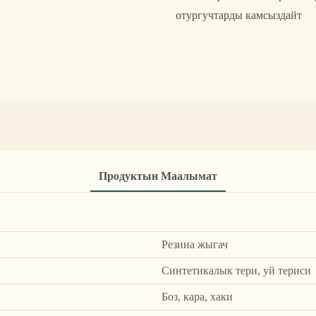
отургучтарды камсыздайт
Продуктын Маалымат
Резина жыгач
Синтетикалык тери, уй териси
Боз, кара, хаки