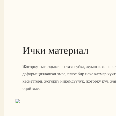
Ички материал
Жогорку тыгыздыктагы таза губка, жумшак жана ка
деформацияланган эмес, плюс бир нече катмар күч
касиеттери, жогорку ийкемдүүлүк, жогорку күч, ж
оңой эмес.