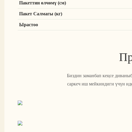
Пакеттин өлчөмү (см)
Пакет Салмагы (кг)
Ырастоо
Пр
Биздин заманбап кеңсе диваны
саркеч иш мейкиндиги үчүн иде