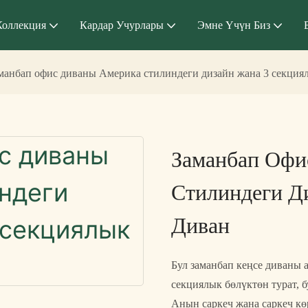
Коллекция
Кардар Учурлары
Эмне Үчүн Биз
манбап офис диваны Америка стилиндеги дизайн жана 3 секция
Заманбап Офи
Стилиндеги Д
Диван
Бул заманбап кеңсе диваны 
секциялык бөлүктөн турат, б
Анын саркеч жана саркеч к