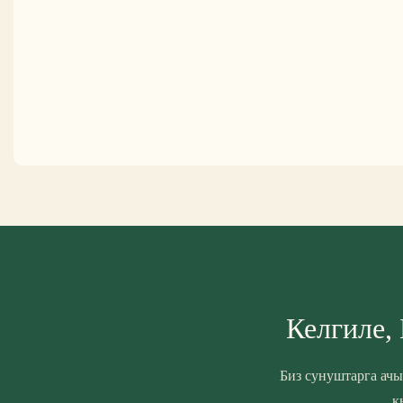
Келгиле,
Биз сунуштарга ачы
к