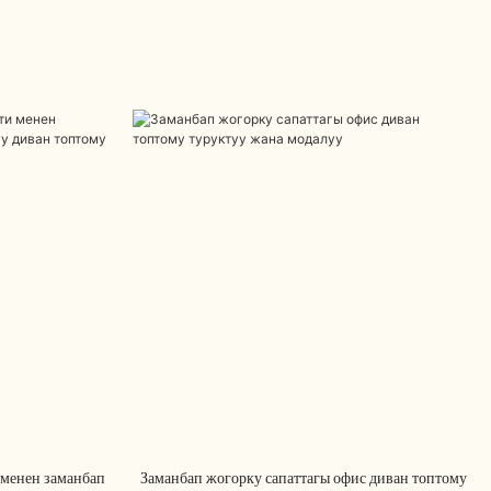
 менен заманбап
Заманбап жогорку сапаттагы офис диван топтому