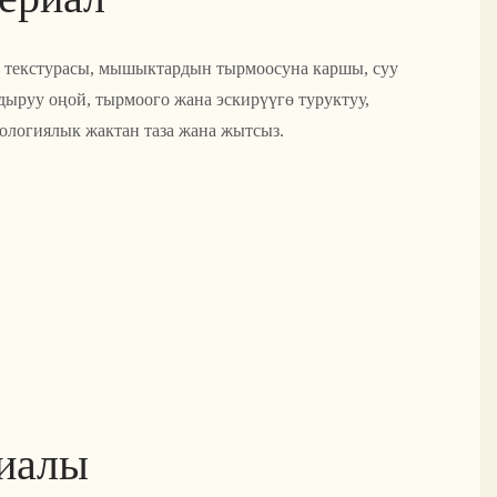
 текстурасы, мышыктардын тырмоосуна каршы, суу
ыруу оңой, тырмоого жана эскирүүгө туруктуу,
кологиялык жактан таза жана жытсыз.
риалы