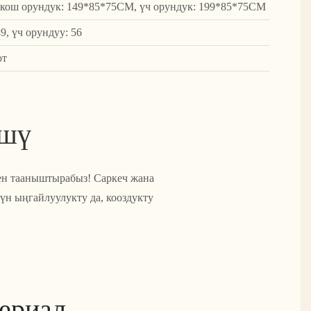
кош орундук: 149*85*75CM, үч орундук: 199*85*75CM
9, үч орундуу: 56
от
үшү
ен тааныштырабыз! Саркеч жана
үн ыңгайлуулукту да, кооздукту
ериал