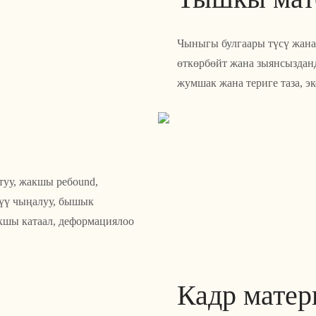
Чыныгы булгаары түсү жана
өткөрбөйт жана зыянсызданд
жумшак жана териге таза, э
туу, жакшы ребound,
түү чыңалуу, бышык
акшы катаал, деформациялоо
Кадр мате