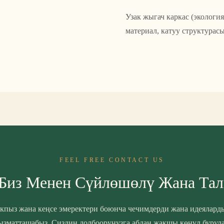
Узак жыгач каркас (экология
материал, катуу структурас
FEEL FREE CONTACT US
 Биз Менен Сүйлөшөлү Жана Та
кпыз жана кеңсе эмеректери боюнча чечимдерди жана идеялард
ызматташабыз. Сиздин долбооруңузга абдан жакшы көңүл бурула