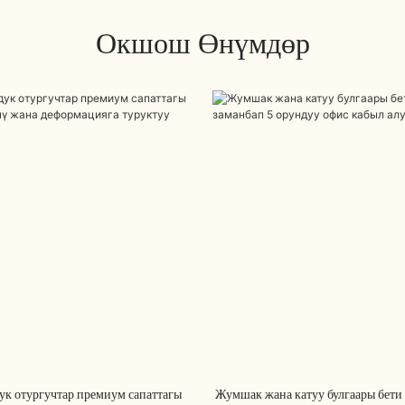
Окшош Өнүмдөр
ук отургучтар премиум сапаттагы
Жумшак жана катуу булгаары бети