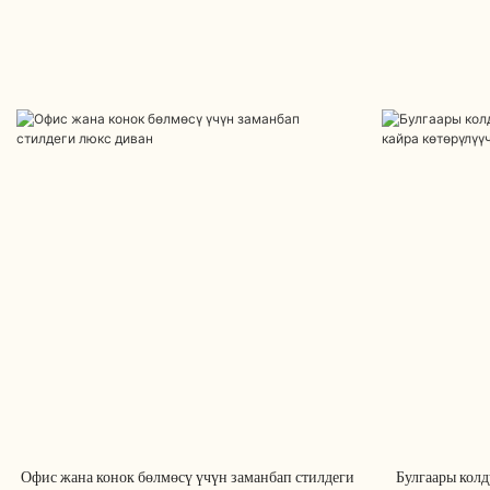
Офис жана конок бөлмөсү үчүн заманбап стилдеги
Булгаары колд