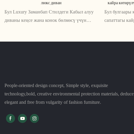
люкс диван
кайра көтөрүл
Бул Luxury Заманбап Стилдеги Кабыл алуу
Бул булгаары 
диваны кеңсе жана конок бөлмөсү үчүн
сапаттагы кай
идеалдуу болуп, укмуштуудай саркеч
деформацияга
дизайнды сунуштайт. Плюс жаздыктары
мактанышат, б
жана заманбап көрүнүшү менен ал ар кандай
ыңгайлуулукту
заманбап мейкиндикке эң сонун кошумча
Бул бышык жа
болуп саналат
бөлүктөрү мен
алыңыз
People-oriented design concept, Simple style, exquisite
technology,bold, creative environmental protection materials, deduce
elegant and free from vulgarity of fashion furniture.