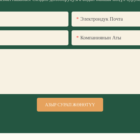
Электрондук Почта
Компаниянын Аты
АЗЫР СУРАП ЖӨНӨТҮҮ