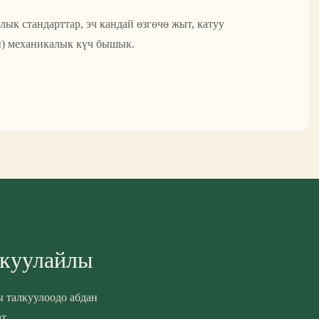
лык стандарттар, эч кандай өзгөчө жыт, катуу
ы) механикалык күч бышык.
лкуулайлы
ы талкуулоодо абдан
т.