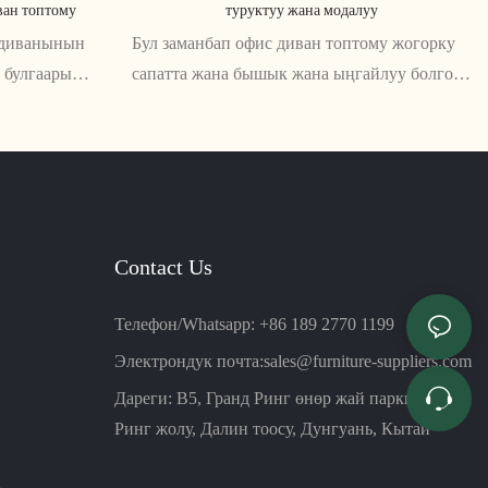
ван топтому
туруктуу жана модалуу
е диванынын
Бул заманбап офис диван топтому жогорку
 булгаары
сапатта жана бышык жана ыңгайлуу болгон
ылмакай
саркеч жана модалуу дизайнга ээ. Ар кандай
у жана
заманбап кеңсе мейкиндиги үчүн идеалдуу
 аны ар кандай
а эң сонун
Contact Us
Телефон/Whatsapp: +86 189 2770 1199
Электрондук почта:
sales@furniture-suppliers.com
Дареги: B5, Гранд Ринг өнөр жай паркы, Улуу
Ринг жолу, Далин тоосу, Дунгуань, Кытай