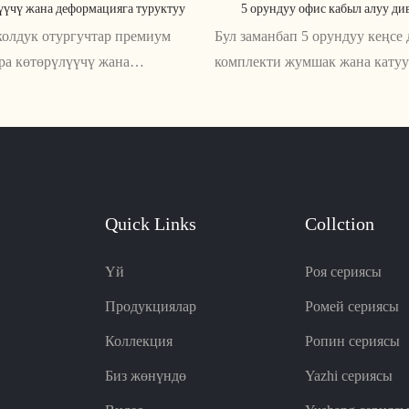
үүчү жана деформацияга туруктуу
5 орундуу офис кабыл алуу ди
колдук отургучтар премиум
Бул заманбап 5 орундуу кеңс
ра көтөрүлүүчү жана
комплекти жумшак жана катуу
 чыдамдуу материалдар менен
бетинин аралашмасы менен ж
ул узак мөөнөттүү
дизайнга ээ. Ал ыңгайлуулукт
 жана стилди камсыз кылат.
туруктуулукту сунуштайт, бул
на жогорку сапаттагы
кеңсенин кабыл алуу аймагын
ен люкс отургучтан ырахат
кошумча кылат
Quick Links
Collction
Үй
Роя сериясы
Продукциялар
Ромей сериясы
Коллекция
Ропин сериясы
Биз жөнүндө
Yazhi сериясы