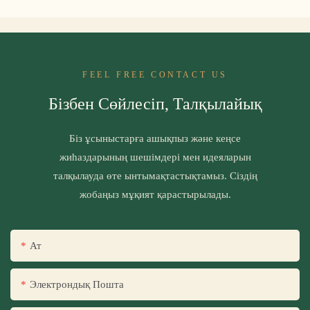
FEEL FREE CONTACT US
Бізбен Сөйлесіп, Талқылайық
Біз ұсыныстарға ашықпыз және кеңсе
жиһаздарының шешімдері мен идеяларын
талқылауда өте ынтымақтастықтамыз. Сіздің
жобаңыз мұқият қарастырылады.
Ат
Электрондық Пошта