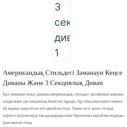
Американдық Стильдегі Заманауи Кеңсе
Диваны Және 3 Секциялық Диван
Бұл заманауи кеңсе диваны американдық стильдегі дизайнмен мақтана
алады және үш секциялық бөліктен тұрады, бұл оны кеңселерге немесе
үй жұмыс кеңістігіне өте ыңғайлы етеді. Оның тегіс және стильді
көрінісі келушілерді таң қалдырады және барлығына ыңғайлы отыруды
қамтамасыз етеді