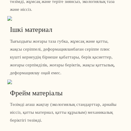
төзімді, жұмсақ және теріге зиянсыз, экологиялық таза
және иіссіз.
Ішкі материал
Тығыздығы жоғары таза губка, жұмсақ және қатты,
жақсы серіппелі, деформацияланбаған серіппе плюс
күшті кернеудің бірнеше қабаттары, берік қасиеттер,
жоғары серпімділік, жоғары беріктік, жақсы қаттылық,
деформациялау оңай емес.
Фрейм матеріалы
Төзімді ағаш жақтау (экологиялық стандарттар, арнайы
иіссіз, қатты материал, қатты құрылым) механикалық
беріктігі төзімді.