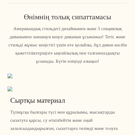
Өнімнің толық сипаттамасы
Американдық стильдегі дизайнымен және 3 секциялық
диванымен заманауи кеңсе диванын ұсынамыз! Тегіс және
стильді жұмыс кеңістігі үшін өте қолайлы, бұл диван кәсіби
қажеттіліктеріңізге ыңғайлылық пен талғампаздықты
ұсынады. Бүгін өзіңізді алыңыз!
Сыртқы материал
Түпнұсқа былғары түсі мен құрылымы, мысықтарды
сызатуға қарсы, су өткізбейтін және оңай
залалсыздандырылған, сызаттарға төзімді және тозуға