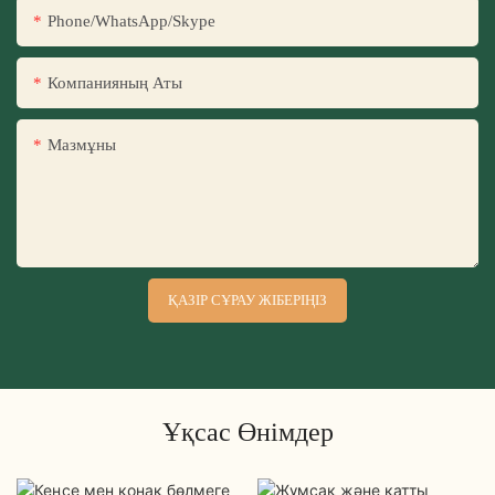
Phone/WhatsApp/Skype
Компанияның Аты
Мазмұны
ҚАЗІР СҰРАУ ЖІБЕРІҢІЗ
Ұқсас Өнімдер