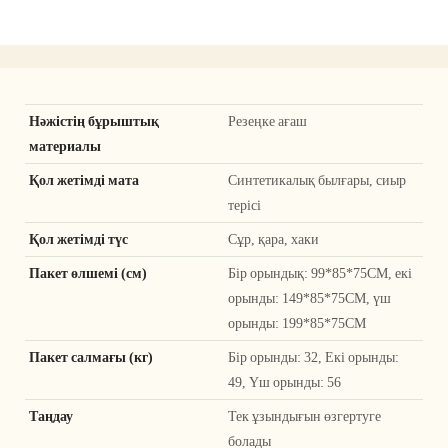
Нәжістің бұрыштық
Резеңке ағаш
материалы
Қол жетімді мата
Синтетикалық былғары, сиыр
терісі
Қол жетімді түс
Сұр, қара, хаки
Пакет өлшемі (см)
Бір орындық: 99*85*75CM, екі
орынды: 149*85*75CM, үш
орынды: 199*85*75CM
Пакет салмағы (кг)
Бір орынды: 32, Екі орынды:
49, Үш орынды: 56
Таңдау
Тек ұзындығын өзгертуге
болады