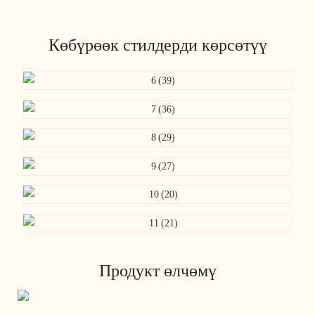
Көбүрөөк стилдерди көрсөтүү
Продукт өлчөмү