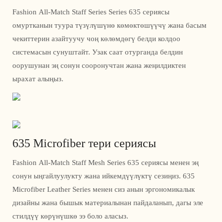
Fashion All-Match Staff Series Series 635 сериясы
омуртканын туура түзүлүшүнө көмөктөшүүчү жана басым
чекиттерин азайтуучу чоң көлөмдөгү белди колдоо
системасын сунуштайт. Узак саат отурганда белдин
оорушунан эң сонун сооронучтан жана жеңилдиктен
ырахат алыңыз.
635 Microfiber тери сериясы
Fashion All-Match Staff Mesh Series 635 сериясы менен эң
сонун ыңгайлуулукту жана ийкемдүүлүктү сезиңиз. 635
Microfiber Leather Series менен сиз анын эргономикалык
дизайны жана бышык материалынан пайдаланып, дагы эле
стилдүү көрүнүшкө ээ боло аласыз.