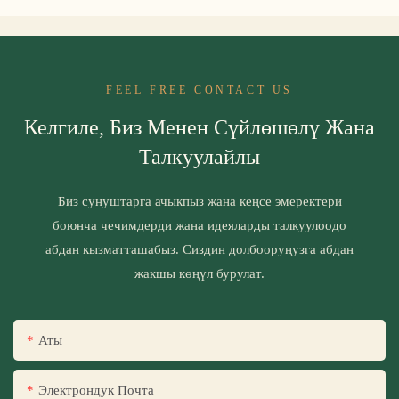
FEEL FREE CONTACT US
Келгиле, Биз Менен Сүйлөшөлү Жана
Талкуулайлы
Биз сунуштарга ачыкпыз жана кеңсе эмеректери
боюнча чечимдерди жана идеяларды талкуулоодо
абдан кызматташабыз. Сиздин долбооруңузга абдан
жакшы көңүл бурулат.
Аты
Электрондук Почта