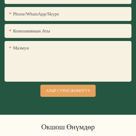
Phone/WhatsApp/Skype
Компаниянын Аты
Мазмун
АЗЫР СУРАП ЖӨНӨТҮҮ
Окшош Өнүмдөр