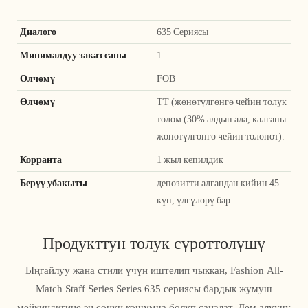
Диалого
635 Сериясы
Минималдуу заказ саны
1
Өлчөмү
FOB
Өлчөмү
TT (жөнөтүлгөнгө чейин толук
төлөм (30% алдын ала, калганы
жөнөтүлгөнгө чейин төлөнөт).
Корранта
1 жыл кепилдик
Берүү убакыты
депозитти алгандан кийин 45
күн, үлгүлөрү бар
Продукттун толук сүрөттөлүшү
Ыңгайлуу жана стили үчүн иштелип чыккан, Fashion All-
Match Staff Series Series 635 сериясы бардык жумуш
мейкиндигине эң сонун кошумча болуп саналат. Дем алуучу