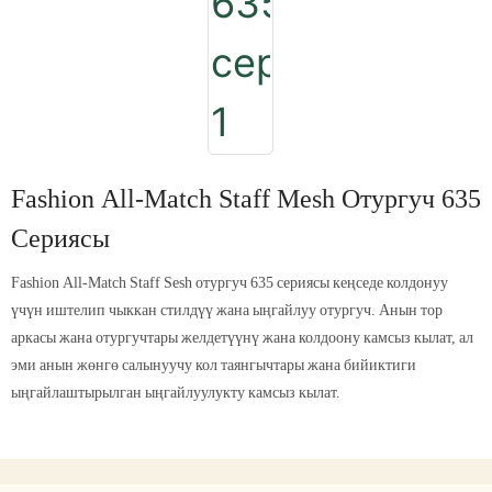
Fashion All-Match Staff Mesh Отургуч 635
Сериясы
Fashion All-Match Staff Sesh отургуч 635 сериясы кеңседе колдонуу
үчүн иштелип чыккан стилдүү жана ыңгайлуу отургуч. Анын тор
аркасы жана отургучтары желдетүүнү жана колдоону камсыз кылат, ал
эми анын жөнгө салынуучу кол таянгычтары жана бийиктиги
ыңгайлаштырылган ыңгайлуулукту камсыз кылат.