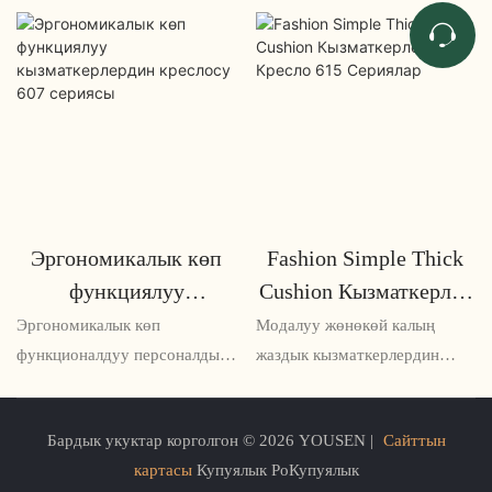
Эргономикалык көп
Fashion Simple Thick
функциялуу
Cushion Кызматкерлер
кызматкерлердин
Кресло 615 Сериялар
Эргономикалык көп
Модалуу жөнөкөй калың
креслосу 607 сериясы
функционалдуу персоналдык
жаздык кызматкерлердин
кресло 607 сериясы
креслосу 615 сериясы – бул
эргономиканы эске алуу
ар кандай кеңсеге же жумуш
Бардык укуктар корголгон © 2026 YOUSEN |
Сайттын
менен иштелип чыккан көп
мейкиндигине ылайыктуу
картасы
Купуялык PoКупуялык
тараптуу жана ыңгайлуу
ыңгайлуу жана стилдүү