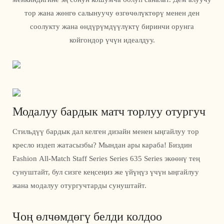
тор жана жөнгө салынуучу өзгөчөлүктөрү менен ден
соолукту жана өндүрүмдүүлүктү биринчи орунга
койгондор үчүн идеалдуу.
Модалуу бардык матч торлуу отургуч
Стильдүү бардык дал келген дизайн менен ыңгайлуу тор
кресло издеп жатасызбы? Мындан ары караба! Биздин
Fashion All-Match Staff Series Series 635 Series экөөнү тең
сунуштайт, бул сизге кеңсеңиз же үйүңүз үчүн ыңгайлуу
жана модалуу отургучтарды сунуштайт.
Чоң өлчөмдөгү белди колдоо