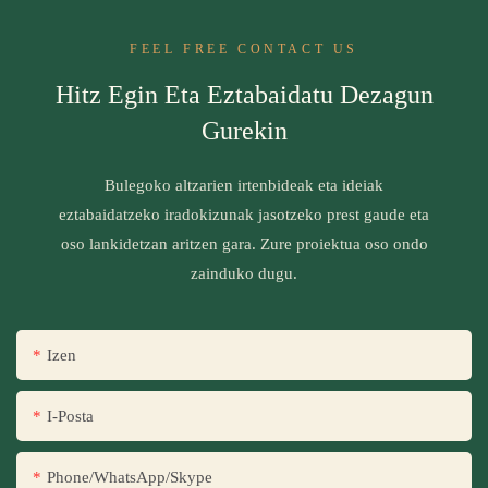
FEEL FREE CONTACT US
Hitz Egin Eta Eztabaidatu Dezagun
Gurekin
Bulegoko altzarien irtenbideak eta ideiak
eztabaidatzeko iradokizunak jasotzeko prest gaude eta
oso lankidetzan aritzen gara. Zure proiektua oso ondo
zainduko dugu.
Izen
I-Posta
Phone/WhatsApp/Skype