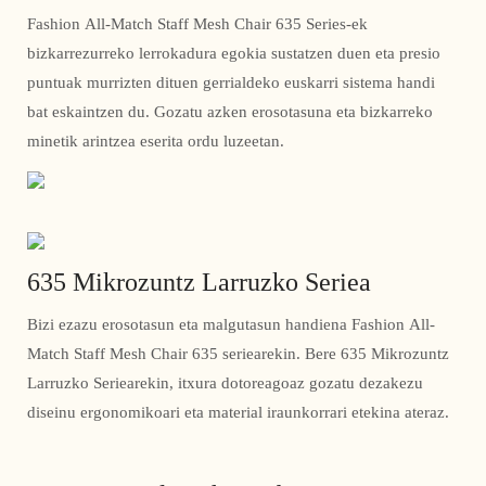
Fashion All-Match Staff Mesh Chair 635 Series-ek
bizkarrezurreko lerrokadura egokia sustatzen duen eta presio
puntuak murrizten dituen gerrialdeko euskarri sistema handi
bat eskaintzen du. Gozatu azken erosotasuna eta bizkarreko
minetik arintzea eserita ordu luzeetan.
635 Mikrozuntz Larruzko Seriea
Bizi ezazu erosotasun eta malgutasun handiena Fashion All-
Match Staff Mesh Chair 635 seriearekin. Bere 635 Mikrozuntz
Larruzko Seriearekin, itxura dotoreagoaz gozatu dezakezu
diseinu ergonomikoari eta material iraunkorrari etekina ateraz.