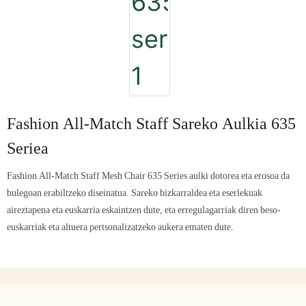
Fashion All-Match Staff Sareko Aulkia 635
Seriea
Fashion All-Match Staff Mesh Chair 635 Series aulki dotorea eta erosoa da
bulegoan erabiltzeko diseinatua. Sareko bizkarraldea eta eserlekuak
aireztapena eta euskarria eskaintzen dute, eta erregulagarriak diren beso-
euskarriak eta altuera pertsonalizatzeko aukera ematen dute.