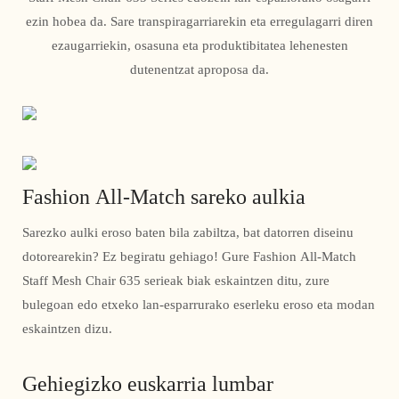
ezin hobea da. Sare transpiragarriarekin eta erregulagarri diren
ezaugarriekin, osasuna eta produktibitatea lehenesten
dutenentzat aproposa da.
Fashion All-Match sareko aulkia
Sarezko aulki eroso baten bila zabiltza, bat datorren diseinu
dotorearekin? Ez begiratu gehiago! Gure Fashion All-Match
Staff Mesh Chair 635 serieak biak eskaintzen ditu, zure
bulegoan edo etxeko lan-esparrurako eserleku eroso eta modan
eskaintzen dizu.
Gehiegizko euskarria lumbar