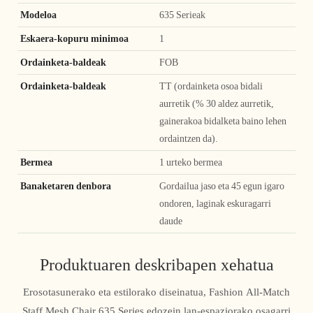
Modeloa
635 Serieak
Eskaera-kopuru minimoa
1
Ordainketa-baldeak
FOB
Ordainketa-baldeak
TT (ordainketa osoa bidali
aurretik (% 30 aldez aurretik,
gainerakoa bidalketa baino lehen
ordaintzen da).
Bermea
1 urteko bermea
Banaketaren denbora
Gordailua jaso eta 45 egun igaro
ondoren, laginak eskuragarri
daude
Produktuaren deskribapen xehatua
Erosotasunerako eta estilorako diseinatua, Fashion All-Match
Staff Mesh Chair 635 Series edozein lan-espaziorako osagarri