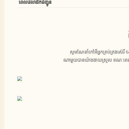
ពេលវេលាដឹកជញ្ជូន
សូមណែនាំកៅអីអ្នកគ្រប់គ្រងស៊េរី
ណាមួយបានយ៉ាងងាយស្រួល ខណៈពេលដែល