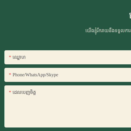
យើងខ្ញុំរីករាយនឹងទទួលកា
ឈ្ផោហ
Phone/WhatsApp/Skype
ដេលបេញចិត្ដ