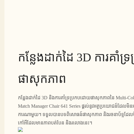
កន្លែងដាក់ដៃ 3D ការគាំទ
ផាសុកភាព
កន្លែងដាក់ដៃ 3D និងការគាំទ្រប្រកបដោយផាសុកភាពនៃ Multi-Col
Match Manager Chair 641 Series ផ្តល់នូវអត្ថប្រយោជន៍ដែលមិនអាច
ការណាមួយ។ ទទួលបានបទពិសោធន៍ផាសុកភាព និងរចនាប័ទ្មដែលមិ
កៅអីដែលមានភាពបត់បែន និងរលោងនេះ។