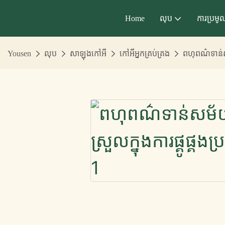
Home
លុប
ការប្រមូ
Yousen
លុប
សាឡុងកៅអី
កៅអីអ្នកគ្រប់គ្រង
ពហុពណ៌ទាន់សម