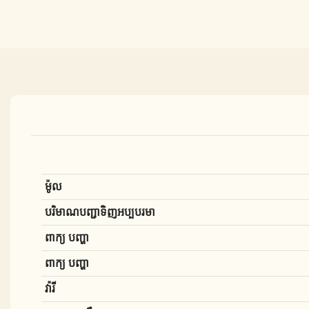
ម៉ូល
បរិមាណបញ្ជាទិញអប្បបរមា
ពាក្យ បញ្ហា
ពាក្យ បញ្ហា
វ៉ារី