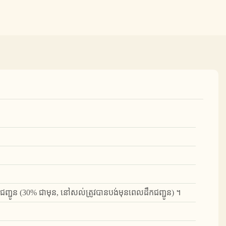
្ជូន (30% ជាមុន, នៅសល់ត្រូវបានបង់មុនពេលដឹកជញ្ជូន) ។