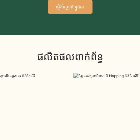
ផ្ញើសំណួរឥឡូវនេះ
ផលិតផលពាក់ព័ន្ធ