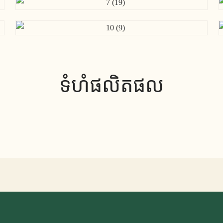
ទំហំផលិតផល