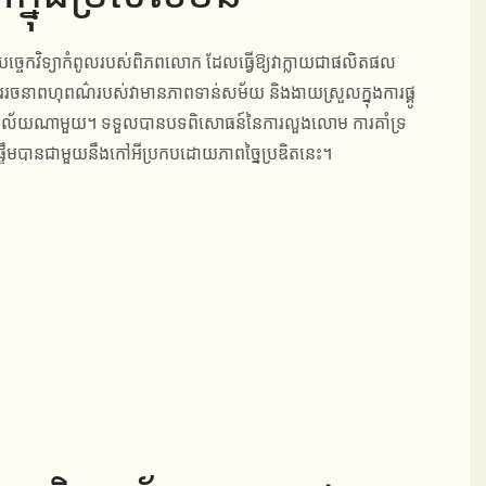
ានបច្ចេកវិទ្យាកំពូលរបស់ពិភពលោក ដែលធ្វើឱ្យវាក្លាយជាផលិតផល
ាររចនាពហុពណ៌របស់វាមានភាពទាន់សម័យ និងងាយស្រួលក្នុងការផ្គូ
ិយាល័យណាមួយ។ ទទួលបានបទពិសោធន៍នៃការលួងលោម ការគាំទ្រ
ផ្ទឹមបានជាមួយនឹងកៅអីប្រកបដោយភាពច្នៃប្រឌិតនេះ។