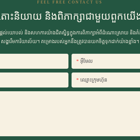
FEEL FREE CONTACT US
តោះនិយាយ និងពិភាក្សាជាមួយពួកយើ
រផ្ដល់យោបល់ និងសហការយ៉ាងជិតស្និទ្ធក្នុងការពិភាក្សាអំពីដំណោះស្រាយ និងគ
សង្ហារឹមការិយាល័យ។ គម្រោងរបស់អ្នកនឹងត្រូវបានយកចិត្តទុកដាក់យ៉ាងខ្លាំង។
អ៊ីមែល
ឈ្មោះ​ក្រុម​ហ៊ុន