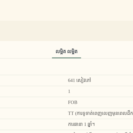
លម្អិត លម្អិត
641 សៀវភៅ
1
FOB
TT (ការទូទាត់ពេញលេញមុនពេលដឹកជញ
ការធានា 1 ឆ្នាំ។