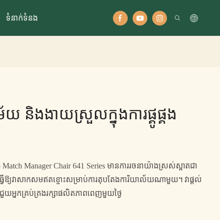
ទំនាក់ទំនង
 និងងាយស្រួលក្នុងការផ្គូផ្គង
to Match Manager Chair 641 Series មានការរចនាយ៉ាងស្រស់ស្អាតជា
វើឱ្យវាសាកសមឥតខ្ចោះសម្រាប់ការតុបតែងការិយាល័យណាមួយ។ វាផ្តល់
ីជួយអ្នកគ្រប់គ្រងរក្សាផលិតភាពពេញមួយថ្ងៃ