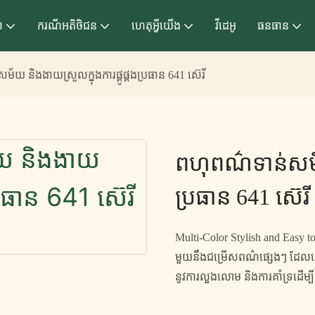
ល
ករណីអតិថិជន
ហេតុអ្វីយើង
វីដេអូ
ធនធាន
័យ និងងាយស្រួលក្នុងការផ្គូផ្គងប្រធាន 641 ស៊េរី
ពហុពណ៌ទាន់សម័យ
ប្រធាន 641 ស៊េរី
Multi-Color Stylish and Easy 
មួយនឹងជម្រើសពណ៌ផ្សេងៗ ដែលធ្
នូវការលួងលោម និងការគាំទ្រដើម្ប