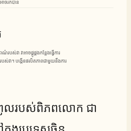
ំរូអាចរកបាន
ល
ស់វា វាអាចផ្គូផ្គងកន្លែងធ្វើការ
បស់វា។ បង្កើនផលិតភាពជាមួយនឹងការ
ាកំពូលរបស់ពិភពលោក ជា
ក្នុងប្រទេសចិន