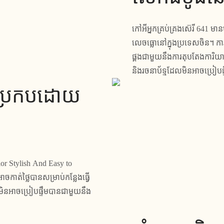
កៅអីអ្នកគ្រប់គ្រងស៊េរី 641 ម
លេចធ្លោនៅក្នុងប្រទេសចិន។ ក
ផ្គងជាមួយនឹងការតុបតែងការ
និងរចនាប័ទ្មដែលមិនអាចប្រៀប
្រប្រកបដោយ
or Stylish And Easy to
កាត់ថ្លៃបានសម្រាប់កន្លែងធ្វើ
នអាចប្រៀបផ្ទឹមបានជាមួយនឹង