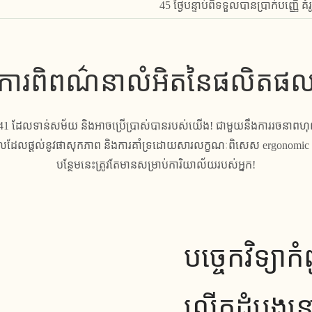
45 ថ្ងៃបន្ទាប់ពីទទួលបានប្រាក់បញ្ញើ គ
ការពិពណ៌នាលំអិតនៃផលិតផ
 641 ដែលទាន់សម័យ និងអាចប្រើប្រាស់បានរបស់យើង! ជាមួយនឹងការរចនាពហុពណ៌រប
ផ្តល់នូវផាសុកភាព និងការគាំទ្រដោយសារលក្ខណៈពិសេស ergonomic រ
បន្ថែមនេះត្រូវតែមានសម្រាប់ការិយាល័យរបស់អ្នក!
បច្ចេកវិទ្យ
លើកដំបូងនៅ