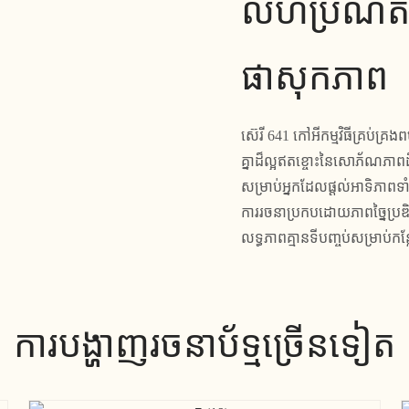
លំហប្រណិត
ផាសុកភាព
ស៊េរី 641 កៅអីកម្មវិធីគ្រប់គ
គ្នាដ៏ល្អឥតខ្ចោះនៃសោភ័ណភាព
សម្រាប់អ្នកដែលផ្តល់អាទិភាពទាំ
ការរចនាប្រកបដោយភាពច្នៃប្រ
លទ្ធភាពគ្មានទីបញ្ចប់សម្រាប់
ការបង្ហាញរចនាប័ទ្មច្រើនទៀត