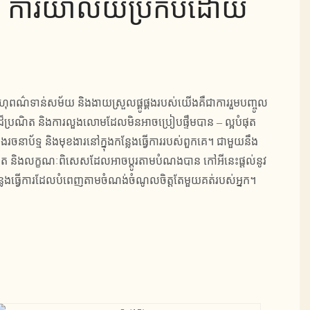
 ការិយាល័យប្រកបដោយ
្រងពហុពណ៌ទាន់សម័យ និងងាយស្រួលផ្គូផ្គងរបស់យើងគឺជាការរួមបញ្ចូល
ដ៏ប្រណិត និងការលួងលោមដែលមិនអាចប្រៀបផ្ទឹមបាន – ល្អបំផុត
ងរចនាប័ទ្ម និងមុខងារនៅក្នុងកន្លែងធ្វើការរបស់ពួកគេ។ ជាមួយនឹង
ឌិត និងលក្ខណៈពិសេសដែលអាចប្ដូរតាមបំណងបាន កៅអីនេះផ្តល់នូវ
កន្លែងធ្វើការដែលបំពេញតាមចំណង់ចំណូលចិត្តតែមួយគត់របស់អ្នក។