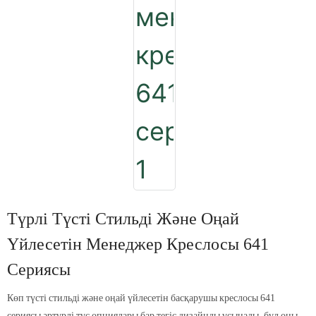
Түрлі Түсті Стильді Және Оңай
Үйлесетін Менеджер Креслосы 641
Сериясы
Көп түсті стильді және оңай үйлесетін басқарушы креслосы 641
сериясы әртүрлі түс опциялары бар тегіс дизайнды ұсынады, бұл оны