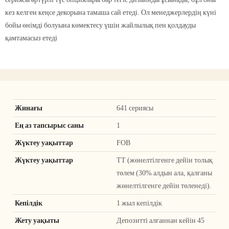
кез келген кеңсе декорына тамаша сай етеді. Ол менеджерлердің күні
бойы өнімді болуына көмектесу үшін жайлылық пен қолдауды
қамтамасыз етеді
Жинағы
641 сериясы
Ең аз тапсырыс саны
1
Жүктеу уақыттар
FOB
Жүктеу уақыттар
ТТ (жөнелтілгенге дейін толық
төлем (30% алдын ала, қалғаны
жөнелтілгенге дейін төленеді).
Кепілдік
1 жыл кепілдік
Жету уақыты
Депозитті алғаннан кейін 45