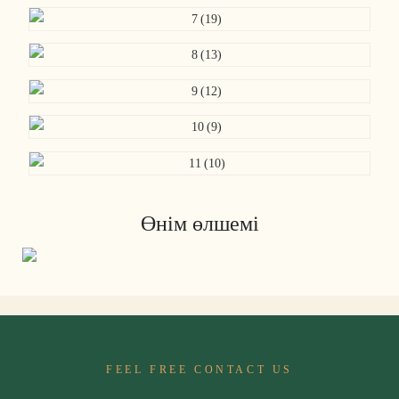
Өнім өлшемі
FEEL FREE CONTACT US