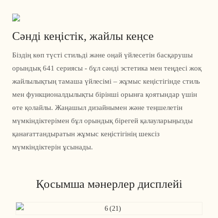
Сәнді кеңістік, жайлы кеңсе
Біздің көп түсті стильді және оңай үйлесетін басқарушы
орындық 641 сериясы - бұл сәнді эстетика мен теңдесі жоқ
жайлылықтың тамаша үйлесімі – жұмыс кеңістігінде стиль
мен функционалдылықты бірінші орынға қоятындар үшін
өте қолайлы. Жаңашыл дизайнымен және теңшелетін
мүмкіндіктерімен бұл орындық бірегей қалауларыңызды
қанағаттандыратын жұмыс кеңістігінің шексіз
мүмкіндіктерін ұсынады.
Қосымша мәнерлер дисплейі