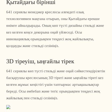
Қытайдағы бірінші
641 сериялы менеджер креслосы әлемдегі озық
технологиямен мақтана отырып, оны Қытайдағы ерекше
өнімге айналдырады. Оның көп түсті дизайны стильді және
кез келген кеңсе декорына оңай үйлеседі. Осы
инновациялық орындықпен теңдесі жоқ жайлылықты,
қолдауды және стильді сезініңіз.
3D тіреуіш, ыңғайлы тірек
641 сериялы көп түсті стильді және оңай сәйкестендірілетін
басқарушы креслосының 3D тірегі және ыңғайлы тірегі кез
келген жұмыс кеңістігі үшін таптырмас артықшылықтар
береді. Осы әмбебап және тегіс орындықпен теңдесі жоқ
жайлылық пен стильді сезініңіз.