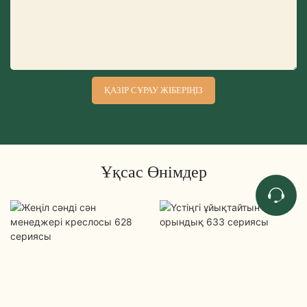
ҚАЗІР СҰРАУ ЖІБЕРІҢІЗ
Ұқсас Өнімдер