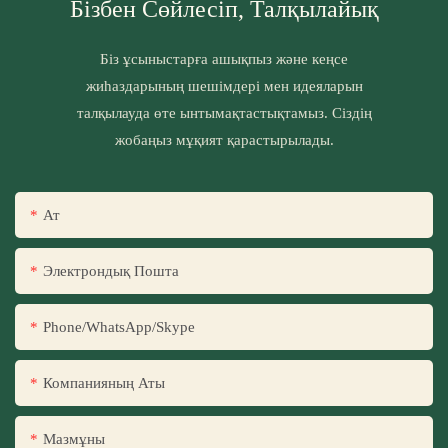
Бізбен Сөйлесіп, Талқылайық
Біз ұсыныстарға ашықпыз және кеңсе
жиһаздарының шешімдері мен идеяларын
талқылауда өте ынтымақтастықтамыз. Сіздің
жобаңыз мұқият қарастырылады.
Ат
Электрондық Пошта
Phone/WhatsApp/Skype
Компанияның Аты
Мазмұны