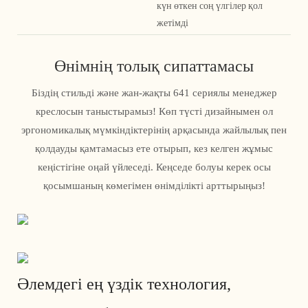
күн өткен соң үлгілер қол
жетімді
Өнімнің толық сипаттамасы
Біздің стильді және жан-жақты 641 сериялы менеджер
креслосын таныстырамыз! Көп түсті дизайнымен ол
эргономикалық мүмкіндіктерінің арқасында жайлылық пен
қолдауды қамтамасыз ете отырып, кез келген жұмыс
кеңістігіне оңай үйлеседі. Кеңседе болуы керек осы
қосымшаның көмегімен өнімділікті арттырыңыз!
Әлемдегі ең үздік технология,