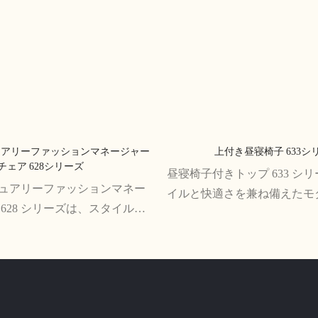
ュアリーファッションマネージャー
上付き昼寝椅子 633シ
チェア 628シリーズ
昼寝椅子付きトップ 633 シ
ュアリーファッションマネー
イルと快適さを兼ね備えたモ
628 シリーズは、スタイルと
な家具です。 豪華なクッシ
備えたエレガントなデザイン
されたデザインで、あらゆる
基づいたオフィスチェアで
適です。
子は、頑丈な構造、調節可能な
通気性のあるメッシュの背も
、サポートを提供し、長時間