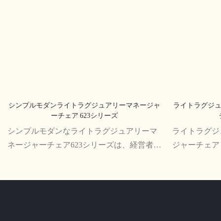
シンプルモダンライトラグジュアリーマネージャ
ライトラグジ
ーチェア 623シリーズ
シンプルモダンなライトラグジュアリーマ
ライトラグジ
ネージャーチェア623シリーズは、経営者や
ジャーチェア 
エグゼクティブ向けにデザインされたスタ
快適さを兼ね
イリッシュで人間工学に基づいたチェアで
の人間工学に
す。 洗練されたデザインと快適な機能によ
す。 この椅
り、オフィスでの長時間作業に最適です。
座面の高さ、
たれが特徴で