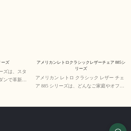
リーズ
アメリカンレトロクラシックレザーチェア 885シ
リーズ
リーズは、スタ
アメリカン レトロ クラシック レザー チェ
ダンで革新的
ア 885 シリーズは、どんなご家庭やオフィ
ョニングと洗練
スにも美しく耐久性に優れています。 高品
生活空間に最
質のレザーで作られたこの椅子は、時代を
超えた洗練とスタイルを醸し出していま
す。