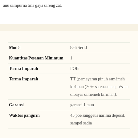
anu sampurna tina gaya sareng zat.
Modél
836 Sérid
Kuantitas Pesanan Minimum
1
Terma Imparah
FOB
Terma Imparah
TT (pamayaran pinuh saméméh
kiriman (30% sateuacanna, sésana
dibayar saméméh kiriman).
Garansi
garansi 1 taun
Waktos pangirin
45 poé sanggeus narima deposit,
sampel sadia