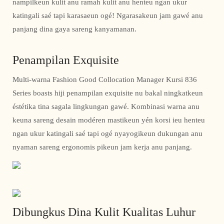
nampilkeun kulit anu ramah kulit anu henteu ngan ukur
katingali saé tapi karasaeun ogé! Ngarasakeun jam gawé anu
panjang dina gaya sareng kanyamanan.
Penampilan Exquisite
Multi-warna Fashion Good Collocation Manager Kursi 836
Series boasts hiji penampilan exquisite nu bakal ningkatkeun
éstétika tina sagala lingkungan gawé. Kombinasi warna anu
keuna sareng desain modéren mastikeun yén korsi ieu henteu
ngan ukur katingali saé tapi ogé nyayogikeun dukungan anu
nyaman sareng ergonomis pikeun jam kerja anu panjang.
Dibungkus Dina Kulit Kualitas Luhur