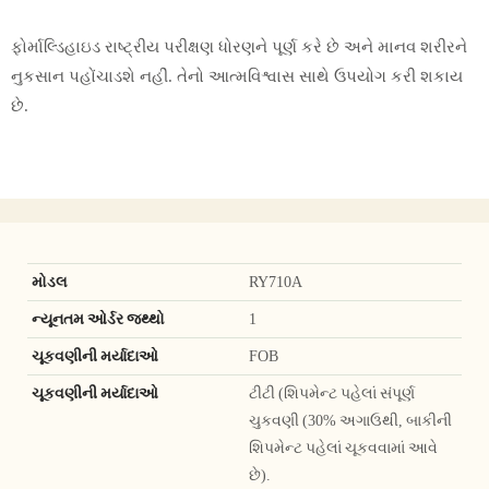
ફોર્માલ્ડિહાઇડ રાષ્ટ્રીય પરીક્ષણ ધોરણને પૂર્ણ કરે છે અને માનવ શરીરને
નુકસાન પહોંચાડશે નહીં. તેનો આત્મવિશ્વાસ સાથે ઉપયોગ કરી શકાય
છે.
મોડલ
RY710A
ન્યૂનતમ ઓર્ડર જથ્થો
1
ચૂકવણીની મર્યાદાઓ
FOB
ચૂકવણીની મર્યાદાઓ
ટીટી (શિપમેન્ટ પહેલાં સંપૂર્ણ
ચુકવણી (30% અગાઉથી, બાકીની
શિપમેન્ટ પહેલાં ચૂકવવામાં આવે
છે).