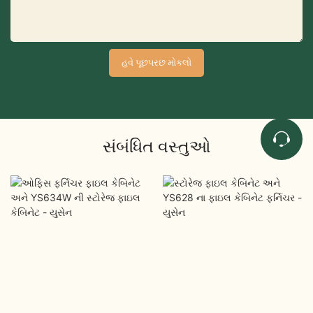
હવે પૂછપરછ મોકલો
સંબંધિત વસ્તુઓ