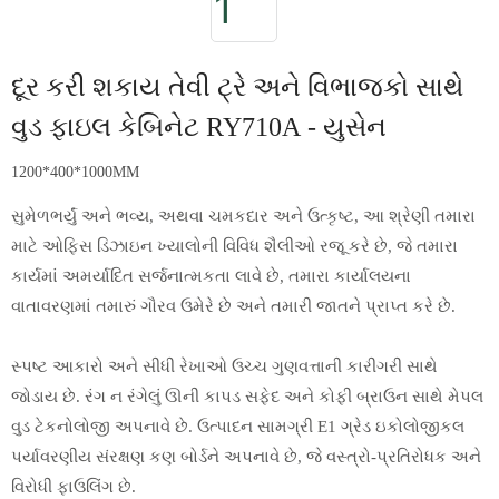
દૂર કરી શકાય તેવી ટ્રે અને વિભાજકો સાથે
વુડ ફાઇલ કેબિનેટ RY710A - યુસેન
1200*400*1000MM
સુમેળભર્યું અને ભવ્ય, અથવા ચમકદાર અને ઉત્કૃષ્ટ, આ શ્રેણી તમારા
માટે ઓફિસ ડિઝાઇન ખ્યાલોની વિવિધ શૈલીઓ રજૂ કરે છે, જે તમારા
કાર્યમાં અમર્યાદિત સર્જનાત્મકતા લાવે છે, તમારા કાર્યાલયના
વાતાવરણમાં તમારું ગૌરવ ઉમેરે છે અને તમારી જાતને પ્રાપ્ત કરે છે.
સ્પષ્ટ આકારો અને સીધી રેખાઓ ઉચ્ચ ગુણવત્તાની કારીગરી સાથે
જોડાય છે. રંગ ન રંગેલું ઊની કાપડ સફેદ અને કોફી બ્રાઉન સાથે મેપલ
વુડ ટેકનોલોજી અપનાવે છે. ઉત્પાદન સામગ્રી E1 ગ્રેડ ઇકોલોજીકલ
પર્યાવરણીય સંરક્ષણ કણ બોર્ડને અપનાવે છે, જે વસ્ત્રો-પ્રતિરોધક અને
વિરોધી ફાઉલિંગ છે.