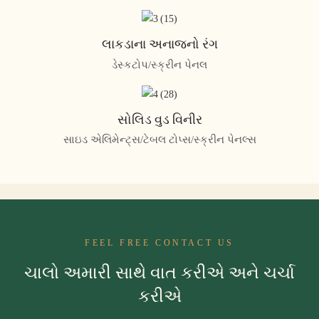
લાકડાના અનાજનો રંગ
ડેસ્કટોપ/સ્ક્રીન પેનલ
સોલિડ વુડ વિનીર
સાઇડ એલિમેન્ટ્સ/ટેબલ ટોપ્સ/સ્ક્રીન પેનલ્સ
FEEL FREE CONTACT US
ચાલો અમારી સાથે વાત કરીએ અને ચર્ચા
કરીએ