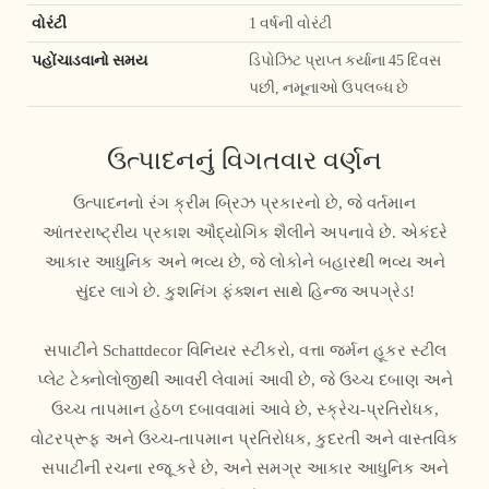
વોરંટી
1 વર્ષની વોરંટી
પહોંચાડવાનો સમય
ડિપોઝિટ પ્રાપ્ત કર્યાના 45 દિવસ
પછી, નમૂનાઓ ઉપલબ્ધ છે
ઉત્પાદનનું વિગતવાર વર્ણન
ઉત્પાદનનો રંગ ક્રીમ બ્રિઝ પ્રકારનો છે, જે વર્તમાન
આંતરરાષ્ટ્રીય પ્રકાશ ઔદ્યોગિક શૈલીને અપનાવે છે. એકંદરે
આકાર આધુનિક અને ભવ્ય છે, જે લોકોને બહારથી ભવ્ય અને
સુંદર લાગે છે. કુશનિંગ ફંક્શન સાથે હિન્જ અપગ્રેડ!
સપાટીને Schattdecor વિનિયર સ્ટીકરો, વત્તા જર્મન હૂકર સ્ટીલ
પ્લેટ ટેક્નોલોજીથી આવરી લેવામાં આવી છે, જે ઉચ્ચ દબાણ અને
ઉચ્ચ તાપમાન હેઠળ દબાવવામાં આવે છે, સ્ક્રેચ-પ્રતિરોધક,
વોટરપ્રૂફ અને ઉચ્ચ-તાપમાન પ્રતિરોધક, કુદરતી અને વાસ્તવિક
સપાટીની રચના રજૂ કરે છે, અને સમગ્ર આકાર આધુનિક અને