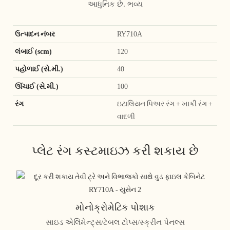
આધુનિક છે. ભવ્ય
ઉત્પાદન નંબર
RY710A
લંબાઈ (scm)
120
પહોળાઈ (સે.મી.)
40
ઊંચાઈ (સે.મી.)
100
રંગ
ઇટાલિયન પિઅર રંગ + ખાકી રંગ +
વાદળી
પ્લેટ રંગ કસ્ટમાઇઝ કરી શકાય છે
મોનોક્રોમેટિક પોશાક
સાઇડ એલિમેન્ટ્સ/ટેબલ ટોપ્સ/સ્ક્રીન પેનલ્સ