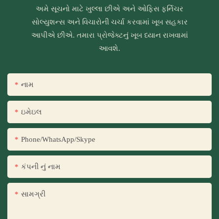
અમે સૂચનો માટે ખુલ્લા છીએ અને ઓફિસ ફર્નિચર
સોલ્યુશન્સ અને વિચારોની ચર્ચા કરવામાં ખૂબ સહકાર
આપીએ છીએ. તમારા પ્રોજેક્ટનું ખૂબ ધ્યાન રાખવામાં
આવશે.
નામ
ઇમેઇલ
Phone/WhatsApp/Skype
કંપની નું નામ
સામગ્રી