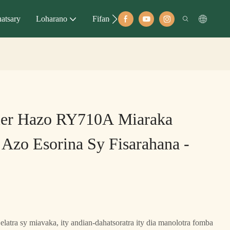
atsary
Loharano
Fifandraisana
hier Hazo RY710A Miaraka
Azo Esorina Sy Fisarahana -
elatra sy miavaka, ity andian-dahatsoratra ity dia manolotra fomba