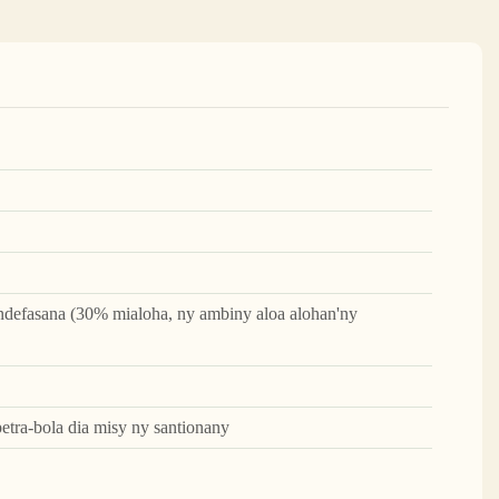
ndefasana (30% mialoha, ny ambiny aloa alohan'ny
etra-bola dia misy ny santionany