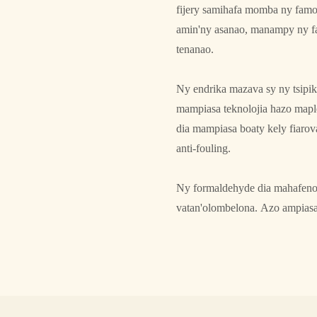
fijery samihafa momba ny famol
amin'ny asanao, manampy ny fa
tenanao.
Ny endrika mazava sy ny tsipika
mampiasa teknolojia hazo maple
dia mampiasa boaty kely fiarova
anti-fouling.
Ny formaldehyde dia mahafeno n
vatan'olombelona. Azo ampiasa