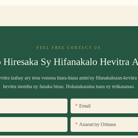
FEEL FREE CONTACT US
 Hiresaka Sy Hifanakalo Hevitra 
itra izahay ary tena vonona hiara-hiasa amin'ny fifanakalozan-kevit
hevitra momba ny fanaka birao. Hokarakaraina tsara ny tetikasanao.
Email
Anaran'ny Orinasa