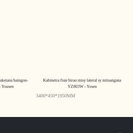
iraketana haingon-
Kabinetra fisie birao misy lateral sy mitsangana
- Yousen
YZ803W - Yosen
3400*450*1950MM