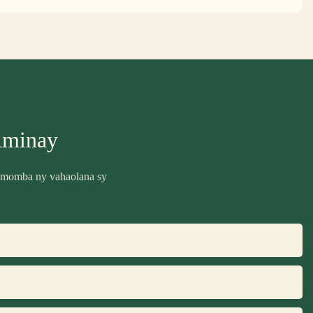
Aminay
ra momba ny vahaolana sy