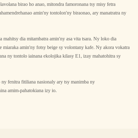
avolana birao ho anao, mitondra famoronana tsy misy fetra
hamendrehanao amin'ny tontolon'ny biraonao, ary manatratra ny
 mahitsy dia mitambatra amin'ny asa vita tsara. Ny loko dia
 miaraka amin'ny fotsy beige sy volontany kafe. Ny akora vokatra
na ny tontolo iainana ekolojika kilasy E1, izay mahatohitra sy
y fenitra fitiliana nasionaly ary tsy manimba ny
ina amim-pahatokiana izy io.