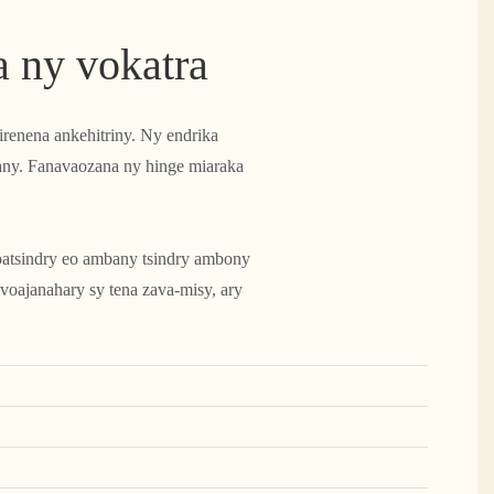
 ny vokatra
irenena ankehitriny. Ny endrika
lany. Fanavaozana ny hinge miaraka
voatsindry eo ambany tsindry ambony
voajanahary sy tena zava-misy, ary