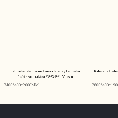
Kabinetra fitehirizana fanaka birao sy kabinetra
Kabinetra fitehir
fitehirizana rakitra YS634W - Yousen
3400*400*2000MM
2800*400*19