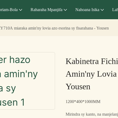
riam-Bola
Raharaha Mpanjifa
Nahoana Isika
Lah
RY710A miaraka amin'ny lovia azo esorina sy fisarahana - Yousen
Kabinetra Fic
Amin'ny Lovia 
Yousen
1200*400*1000MM
Mirindra sy kanto, na manjelanj