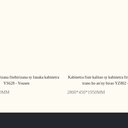
izana fitehirizana sy fanaka kabinetra
Kabinetra fisie kalitao sy kabinetra f
YS628 - Yousen
trano ho an'ny birao YZ802 
00MM
2800*450*1950MM