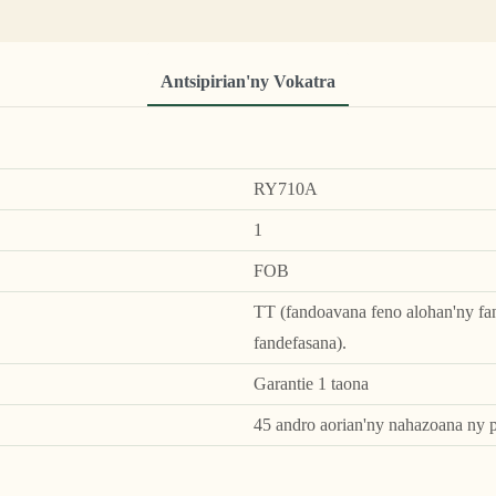
Antsipirian'ny Vokatra
RY710A
1
FOB
TT (fandoavana feno alohan'ny fa
fandefasana).
Garantie 1 taona
45 andro aorian'ny nahazoana ny p