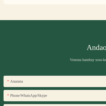
Andao
Vonona handray soso-kev
Anarana
Phone/WhatsApp/Skype