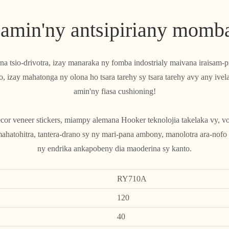
 amin'ny antsipiriany momba
na tsio-drivotra, izay manaraka ny fomba indostrialy maivana iraisam-p
, izay mahatonga ny olona ho tsara tarehy sy tsara tarehy avy any ive
amin'ny fiasa cushioning!
cor veneer stickers, miampy alemana Hooker teknolojia takelaka vy, 
ahatohitra, tantera-drano sy ny mari-pana ambony, manolotra ara-nofo 
ny endrika ankapobeny dia maoderina sy kanto.
RY710A
120
40