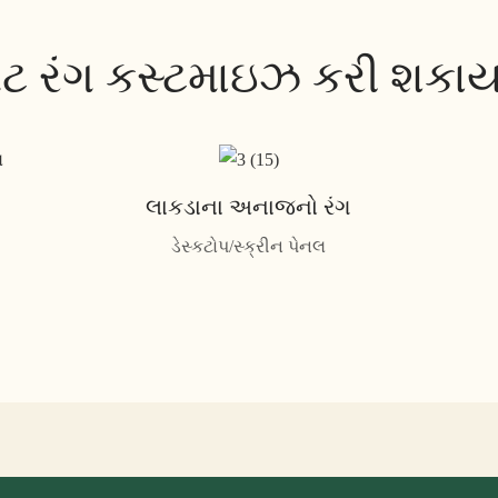
લેટ રંગ કસ્ટમાઇઝ કરી શકાય
લાકડાના અનાજનો રંગ
ડેસ્કટોપ/સ્ક્રીન પેનલ