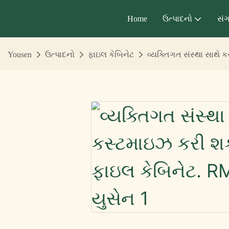
Home
ઉત્પાદનો
સંગ
Yousen
ઉત્પાદનો
ફાઇલ કેબિનેટ
વ્યક્તિગત સંસ્થા સાથે