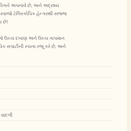
લિંગને અપનાવે છે, અને અદ્રશ્ય
. દરવાજો ટેલિસ્કોપિક હેન્ગરથી સજ્જ
 છે!
છે, જે ઉચ્ચ દબાણ અને ઉચ્ચ તાપમાન
વિક સપાટીની રચના રજૂ કરે છે, અને
 વાદળી