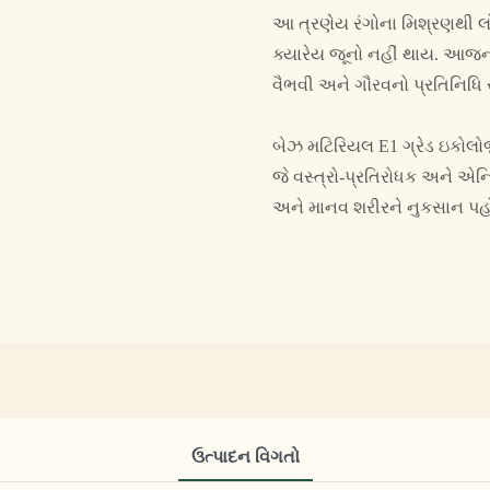
આ ત્રણેય રંગોના મિશ્રણથી લ
ક્યારેય જૂનો નહીં થાય. આજના ય
વૈભવી અને ગૌરવનો પ્રતિનિધિ ર
બેઝ મટિરિયલ E1 ગ્રેડ ઇકોલોજીક
જે વસ્ત્રો-પ્રતિરોધક અને એન્ટિ-
અને માનવ શરીરને નુકસાન પહોં
ઉત્પાદન વિગતો