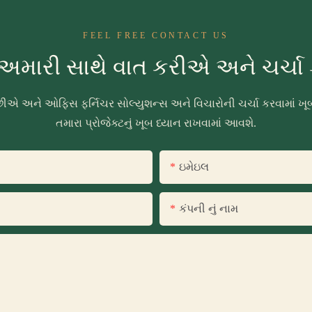
FEEL FREE CONTACT US
અમારી સાથે વાત કરીએ અને ચર્ચ
ા છીએ અને ઓફિસ ફર્નિચર સોલ્યુશન્સ અને વિચારોની ચર્ચા કરવામા
તમારા પ્રોજેક્ટનું ખૂબ ધ્યાન રાખવામાં આવશે.
ઇમેઇલ
કંપની નું નામ