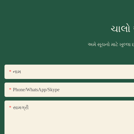
ચાલો 
અમે સૂચનો માટે ખુલ્લ
નામ
Phone/WhatsApp/Skype
સામગ્રી