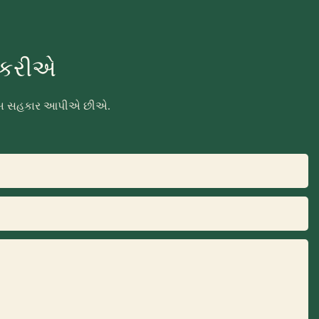
ા કરીએ
ં ખૂબ સહકાર આપીએ છીએ.