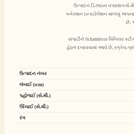
ઉત્પાદન ડિઝાઇન વપરાશકર્તા-મૈ
કનેક્શન ઇન્સ્ટોલેશન માળખું અપનાવવ
છે,
સપાટીને Schattdecor વિનિયર સ્ટી
હેઠળ દબાવવામાં આવે છે, સ્ક્રેચ-
ઉત્પાદન નંબર
લંબાઈ (scm)
પહોળાઈ (સે.મી.)
ઊંચાઈ (સે.મી.)
રંગ