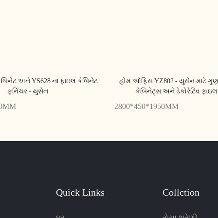
કેબિનેટ અને YS628 ના ફાઇલ કેબિનેટ
હોમ ઑફિસ YZ802 - યુસેન માટે ગુણ
ફર્નિચર - યુસેન
કેબિનેટ્સ અને ડેકોરેટિવ ફાઇલ
00MM
2800*450*1950MM
Quick Links
Collction
ઘર
રોયા શ્રેણી