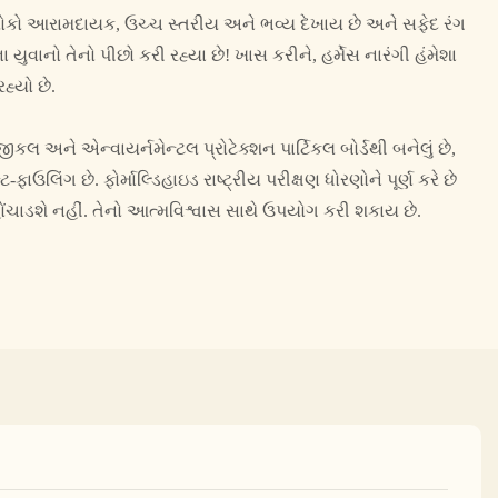
ોકો આરામદાયક, ઉચ્ચ સ્તરીય અને ભવ્ય દેખાય છે અને સફેદ રંગ
ુવાનો તેનો પીછો કરી રહ્યા છે! ખાસ કરીને, હર્મેસ નારંગી હંમેશા
હ્યો છે.
લ અને એન્વાયર્નમેન્ટલ પ્રોટેક્શન પાર્ટિકલ બોર્ડથી બનેલું છે,
ફાઉલિંગ છે. ફોર્માલ્ડિહાઇડ રાષ્ટ્રીય પરીક્ષણ ધોરણોને પૂર્ણ કરે છે
ચાડશે નહીં. તેનો આત્મવિશ્વાસ સાથે ઉપયોગ કરી શકાય છે.