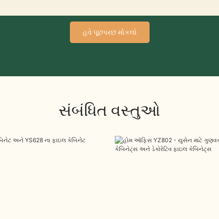
હવે પૂછપરછ મોકલો
સંબંધિત વસ્તુઓ