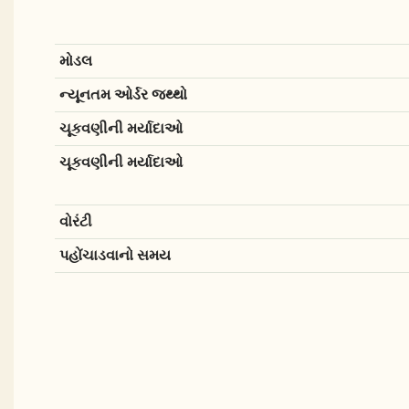
મોડલ
ન્યૂનતમ ઓર્ડર જથ્થો
ચૂકવણીની મર્યાદાઓ
ચૂકવણીની મર્યાદાઓ
વોરંટી
પહોંચાડવાનો સમય