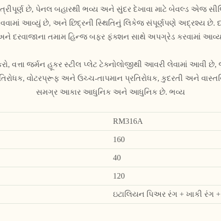
ત્રીપૂર્ણ છે, પેનલ બહારથી ભવ્ય અને સુંદર દેખાવા માટે બેવલ્ડ એજ સી
ામાં આવ્યું છે, અને છિદ્રની સ્થિતિનું લિકેજ સંપૂર્ણપણે અદ્રશ્ય છે
 અને દરવાજાના તમામ હિન્જ બફર ફંક્શન સાથે અપગ્રેડ કરવામાં આવ્યા
કરો, વત્તા જર્મન હૂકર સ્ટીલ પ્લેટ ટેક્નોલોજીથી આવરી લેવામાં આવી 
પ્રતિરોધક, વોટરપ્રૂફ અને ઉચ્ચ-તાપમાન પ્રતિરોધક, કુદરતી અને વાસ્ત
સમગ્ર આકાર આધુનિક અને આધુનિક છે. ભવ્ય
RM316A
160
40
120
ઇટાલિયન પિઅર રંગ + ખાકી રંગ +