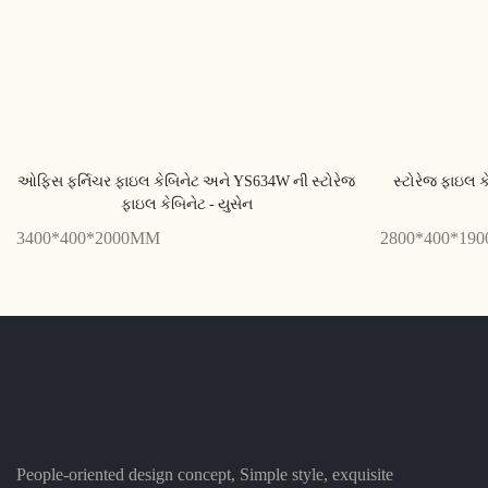
ઓફિસ ફર્નિચર ફાઇલ કેબિનેટ અને YS634W ની સ્ટોરેજ
સ્ટોરેજ ફાઇલ 
ફાઇલ કેબિનેટ - યુસેન
3400*400*2000MM
2800*400*19
People-oriented design concept, Simple style, exquisite