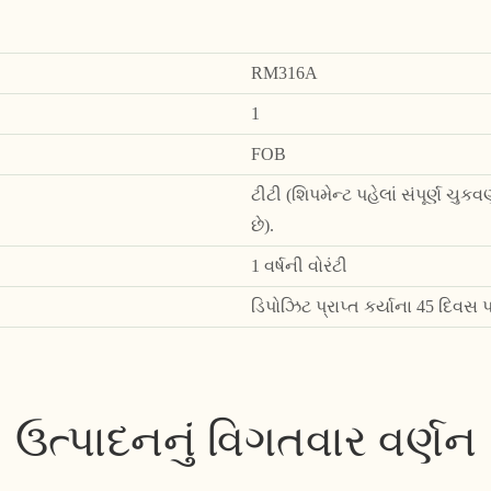
RM316A
1
FOB
ટીટી (શિપમેન્ટ પહેલાં સંપૂર્ણ ચ
છે).
1 વર્ષની વોરંટી
ડિપોઝિટ પ્રાપ્ત કર્યાના 45 દિવ
ઉત્પાદનનું વિગતવાર વર્ણન