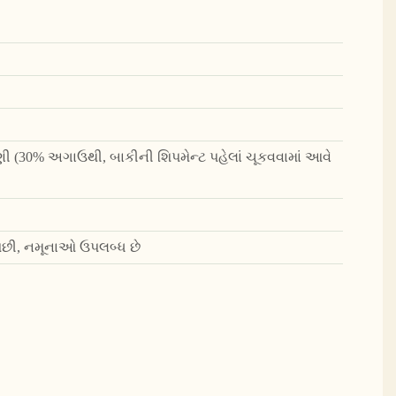
ુકવણી (30% અગાઉથી, બાકીની શિપમેન્ટ પહેલાં ચૂકવવામાં આવે
સ પછી, નમૂનાઓ ઉપલબ્ધ છે