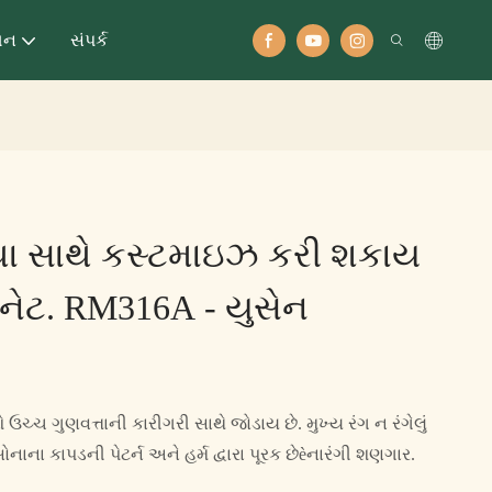
ધન
સંપર્ક
્થા સાથે કસ્ટમાઇઝ કરી શકાય
િનેટ. RM316A - યુસેન
ચ્ચ ગુણવત્તાની કારીગરી સાથે જોડાય છે. મુખ્ય રંગ ન રંગેલું
નાના કાપડની પેટર્ન અને હર્મ દ્વારા પૂરક છેèનારંગી શણગાર.