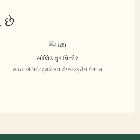
 છે
સોલિડ વુડ વિનીર
સાઇડ એલિમેન્ટ્સ/ટેબલ ટોપ્સ/સ્ક્રીન પેનલ્સ