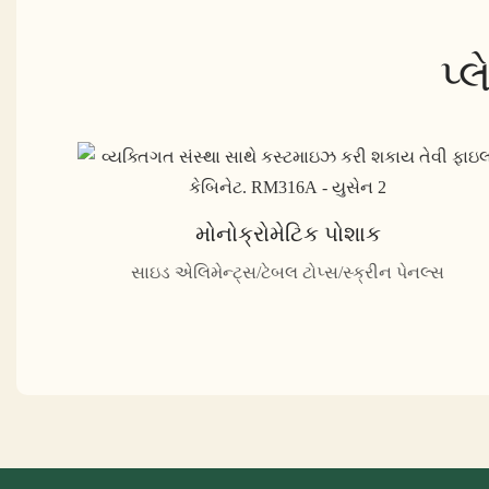
પ્
મોનોક્રોમેટિક પોશાક
સાઇડ એલિમેન્ટ્સ/ટેબલ ટોપ્સ/સ્ક્રીન પેનલ્સ