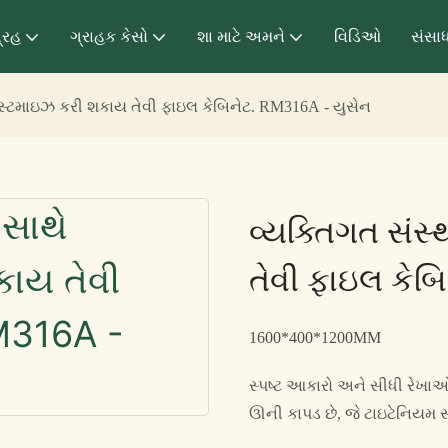
્રહ
ગ્રાહક કેસો
શા માટે અમને
વિડિઓ
સંસા
 કસ્ટમાઇઝ કરી શકાય તેવી ફાઇલ કેબિનેટ. RM316A - યુસેન
વ્યક્તિગત સંસ
તેવી ફાઇલ કેબ
1600*400*1200MM
સ્પષ્ટ આકારો અને સીધી રેખાઓ ઉ
ઊની કાપડ છે, જે ટાઇટેનિયમ સો