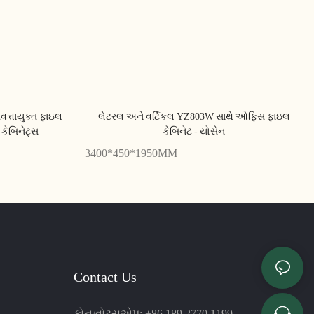
વત્તાયુક્ત ફાઇલ
લેટરલ અને વર્ટિકલ YZ803W સાથે ઓફિસ ફાઇલ
 કેબિનેટ્સ
કેબિનેટ - યોસેન
3400*450*1950MM
Contact Us
ફોન/વોટ્સએપ: +86 189 2770 1199