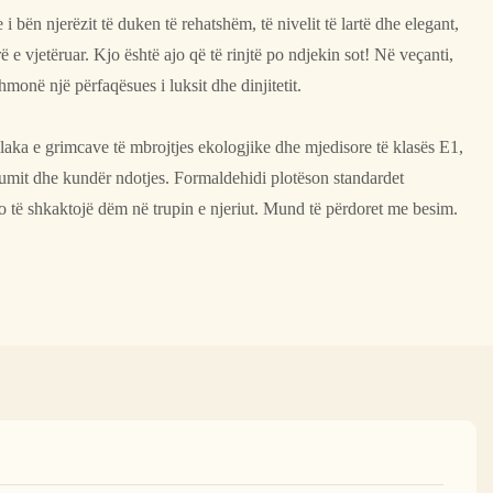
i bën njerëzit të duken të rehatshëm, të nivelit të lartë dhe elegant,
ë e vjetëruar. Kjo është ajo që të rinjtë po ndjekin sot! Në veçanti,
monë një përfaqësues i luksit dhe dinjitetit.
llaka e grimcave të mbrojtjes ekologjike dhe mjedisore të klasës E1,
nsumit dhe kundër ndotjes. Formaldehidi plotëson standardet
o të shkaktojë dëm në trupin e njeriut. Mund të përdoret me besim.