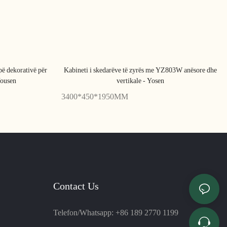
pë dekorativë për
Kabineti i skedarëve të zyrës me YZ803W anësore dhe
Yousen
vertikale - Yosen
3400*450*1950MM
Contact Us
Telefon/Whatsapp: +86 189 2770 1199