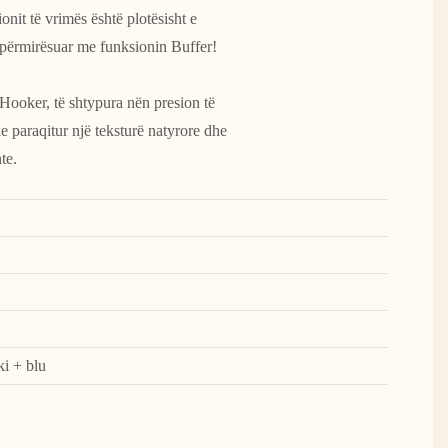
onit të vrimës është plotësisht e
 përmirësuar me funksionin Buffer!
Hooker, të shtypura nën presion të
uke paraqitur një teksturë natyrore dhe
te.
ki + blu