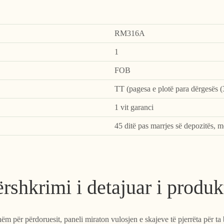
RM316A
1
FOB
TT (pagesa e plotë para dërgesës (
1 vit garanci
45 ditë pas marrjes së depozitës, m
rshkrimi i detajuar i produk
shëm për përdoruesit, paneli miraton vulosjen e skajeve të pjerrëta për t