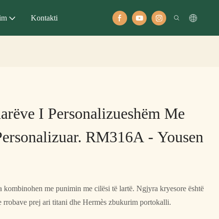
im
Kontakti
darëve I Personalizueshëm Me
Personalizuar. RM316A - Yousen
jta kombinohen me punimin me cilësi të lartë. Ngjyra kryesore është
 rrobave prej ari titani dhe Hermès zbukurim portokalli.