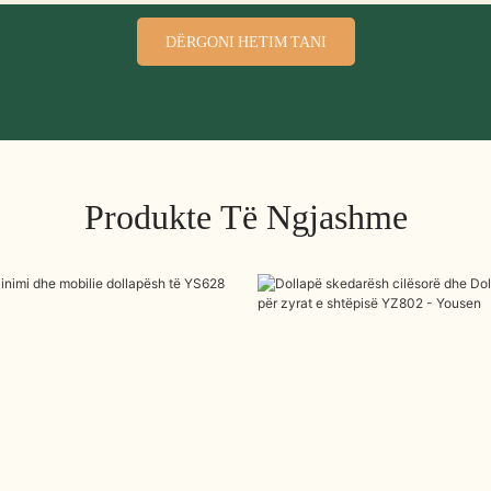
DËRGONI HETIM TANI
Produkte Të Ngjashme