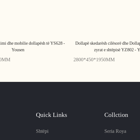
imi dhe mobilie dollapësh të YS628 -
Dollapë skedarësh cilësorë dhe Dolla
Yousen
zyrat e shtëpisë YZ802 - 
00MM
2800*450*1950MM
Quick Links
Collction
Shtëpi
Seria Roya