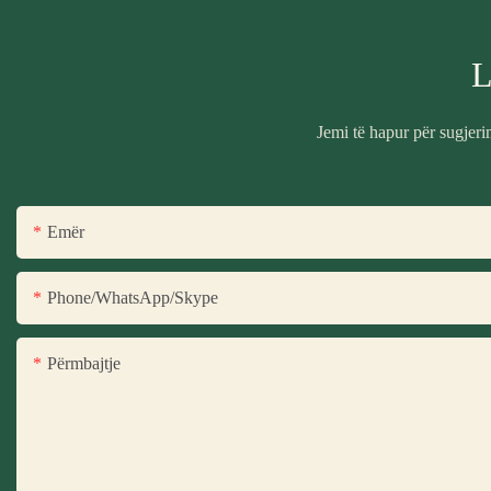
L
Jemi të hapur për sugjer
Emër
Phone/WhatsApp/Skype
Përmbajtje