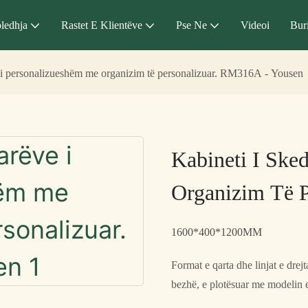
ledhja
Rastet E Klientëve
Pse Ne
Videoi
Bur
e i personalizueshëm me organizim të personalizuar. RM316A - Yousen
Kabineti I Ske
Organizim Të 
1600*400*1200MM
Format e qarta dhe linjat e dre
bezhë, e plotësuar me modelin e