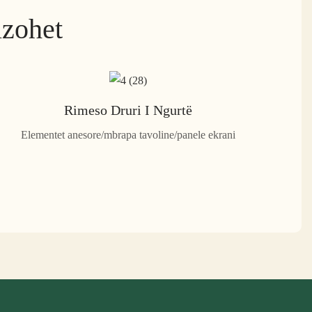
izohet
Rimeso Druri I Ngurtë
Elementet anesore/mbrapa tavoline/panele ekrani