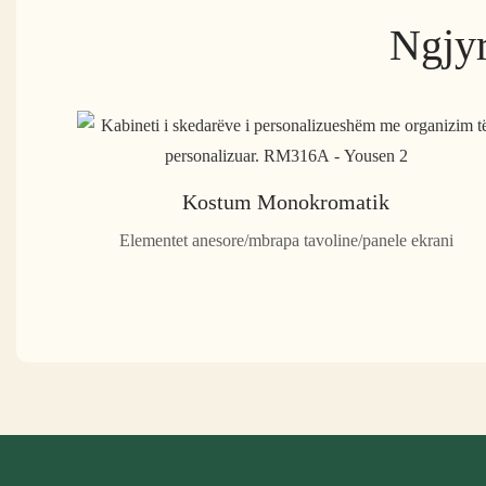
Ngjyr
Kostum Monokromatik
Elementet anesore/mbrapa tavoline/panele ekrani