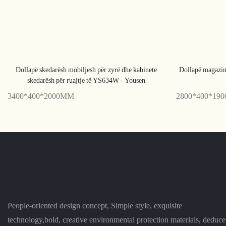
Dollapë skedarësh mobiljesh për zyrë dhe kabinete
Dollapë magazin
skedarësh për ruajtje të YS634W - Yousen
3400*400*2000MM
2800*400*19
People-oriented design concept, Simple style, exquisite
technology,bold, creative environmental protection materials, deduce