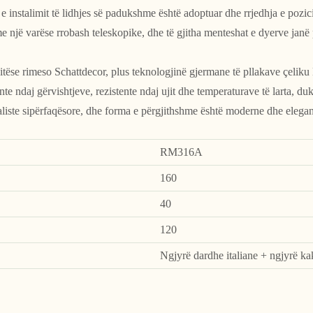
e instalimit të lidhjes së padukshme është adoptuar dhe rrjedhja e pozici
e një varëse rrobash teleskopike, dhe të gjitha menteshat e dyerve janë
itëse rimeso Schattdecor, plus teknologjinë gjermane të pllakave çeliku 
ente ndaj gërvishtjeve, rezistente ndaj ujit dhe temperaturave të larta, d
aliste sipërfaqësore, dhe forma e përgjithshme është moderne dhe elegan
RM316A
160
40
120
Ngjyrë dardhe italiane + ngjyrë ka