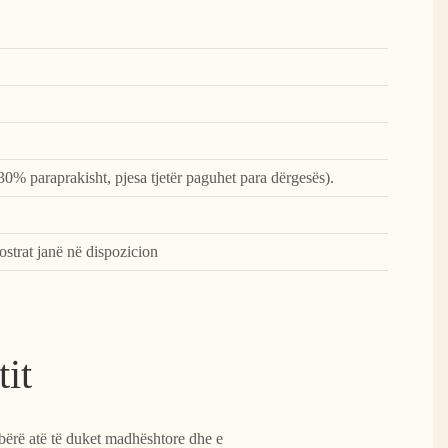
30% paraprakisht, pjesa tjetër paguhet para dërgesës).
ostrat janë në dispozicion
tit
a bërë atë të duket madhështore dhe e