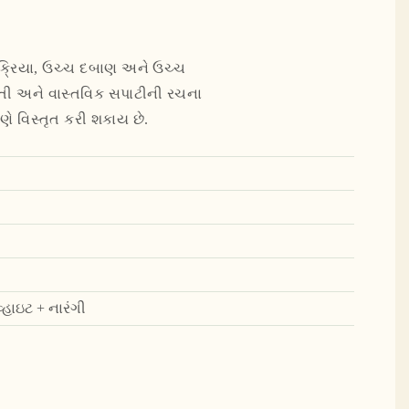
્રક્રિયા, ઉચ્ચ દબાણ અને ઉચ્ચ
દરતી અને વાસ્તવિક સપાટીની રચના
ે વિસ્તૃત કરી શકાય છે.
્હાઇટ + નારંગી