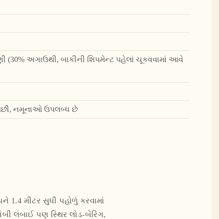
ુકવણી (30% અગાઉથી, બાકીની શિપમેન્ટ પહેલાં ચૂકવવામાં આવે
સ પછી, નમૂનાઓ ઉપલબ્ધ છે
ને 1.4 મીટર સુધી પહોળું કરવામાં
લાંબી લંબાઈ પણ સ્થિર લોડ-બેરિંગ,