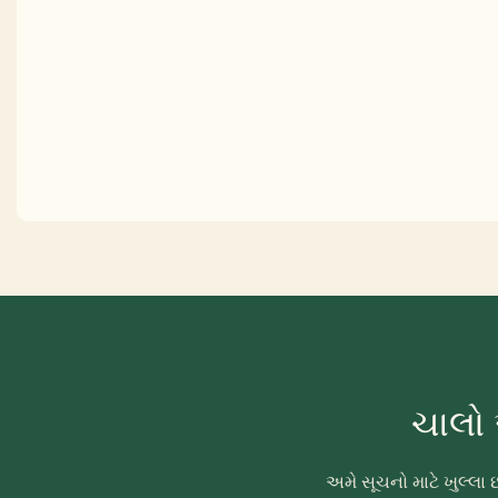
ચાલો 
અમે સૂચનો માટે ખુલ્લ