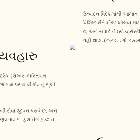
ઉત્પાદન વિદેશમાંથી આયાત ક
વિશિષ્ટ રીતે મોલ્ડ ખોલવા માટ
છે, અને સપાટીને ઇલેક્ટ્રોસ્ટ
નહીં થાય. (અન્ય રંગો કસ્ટ
્યવહારુ
દરેક ડ્રોઅર વ્યક્તિગત
ે કામ પર ચાવી લેવાનું ભૂલી
બી સેવા જીવન ધરાવે છે, અને
ુણવત્તાવાળા કુશનિંગ ફંક્શન