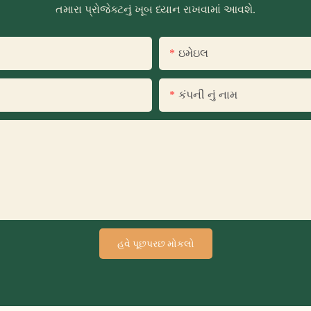
તમારા પ્રોજેક્ટનું ખૂબ ધ્યાન રાખવામાં આવશે.
ઇમેઇલ
કંપની નું નામ
હવે પૂછપરછ મોકલો