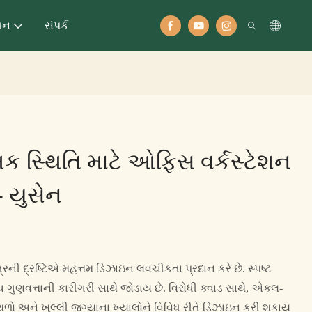
ધન
સંપર્ક
ોમિક સ્થિતિ માટે ઓફિસ વર્કસ્ટેશન
 યુસેન
ત્રની દ્રષ્ટિએ મહત્તમ ડિઝાઇન લવચીકતા પ્રદાન કરે છે. સ્પષ્ટ
ુણવત્તાની કારીગરી સાથે જોડાય છે. વિરોધી ક્વાડ સાથે, એકલ-
્થળો અને ખુલ્લી જગ્યાના ખ્યાલોને વિવિધ રીતે ડિઝાઇન કરી શકાય