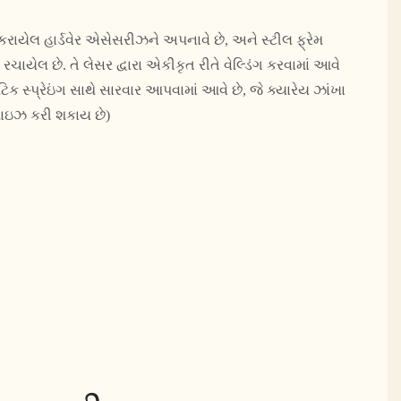
રાયેલ હાર્ડવેર એસેસરીઝને અપનાવે છે, અને સ્ટીલ ફ્રેમ
ે રચાયેલ છે. તે લેસર દ્વારા એકીકૃત રીતે વેલ્ડિંગ કરવામાં આવે
ેટિક સ્પ્રેઇંગ સાથે સારવાર આપવામાં આવે છે, જે ક્યારેય ઝાંખા
માઇઝ કરી શકાય છે)