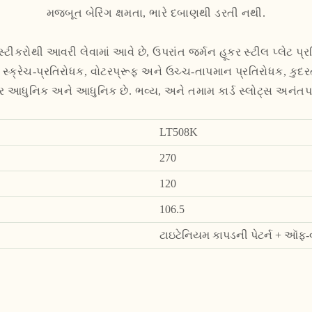
મજબૂત બેરિંગ ક્ષમતા, ભારે દબાણથી ડરતી નથી.
સ્ટીકરોથી આવરી લેવામાં આવે છે, ઉપરાંત જર્મન હૂકર સ્ટીલ પ્લેટ પ
 સ્ક્રેચ-પ્રતિરોધક, વોટરપ્રૂફ અને ઉચ્ચ-તાપમાન પ્રતિરોધક, કુ
ર આધુનિક અને આધુનિક છે. ભવ્ય, અને તમામ કાર્ડ સ્લોટ્સ અનંતપણ
LT508K
270
120
106.5
ટાઇટેનિયમ કાપડની પેટર્ન + ઑફ-વ