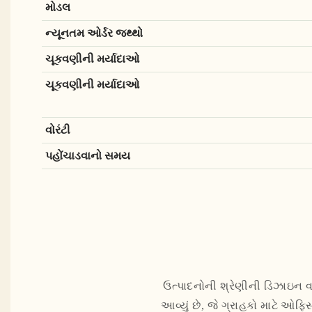
મોડલ
ન્યૂનતમ ઓર્ડર જથ્થો
ચૂકવણીની મર્યાદાઓ
ચૂકવણીની મર્યાદાઓ
વોરંટી
પહોંચાડવાનો સમય
ઉત્પાદનોની શ્રેણીની ડિઝાઇન વપર
આવ્યું છે, જે ગ્રાહકો માટે ઓફિસ