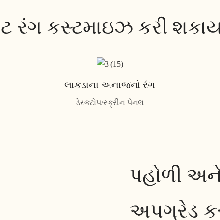
લેટ રંગ કસ્ટમાઇઝ કરી શકાય
લાકડાના અનાજનો રંગ
ડેસ્કટોપ/સ્ક્રીન પેનલ
પહોળી અને 
અપગ્રેડ ક