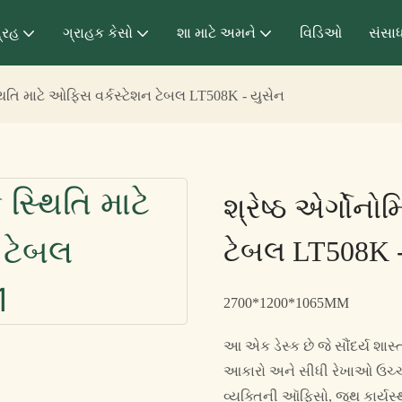
્રહ
ગ્રાહક કેસો
શા માટે અમને
વિડિઓ
સંસા
સ્થિતિ માટે ઓફિસ વર્કસ્ટેશન ટેબલ LT508K - યુસેન
શ્રેષ્ઠ એર્ગોન
ટેબલ LT508K -
2700*1200*1065MM
આ એક ડેસ્ક છે જે સૌંદર્ય શાસ્
આકારો અને સીધી રેખાઓ ઉચ્ચ ગ
વ્યક્તિની ઑફિસો, જૂથ કાર્યસ