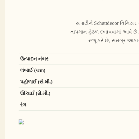
સપાટીને Schattdecor વિનિયર 
તાપમાન હેઠળ દબાવવામાં આવે છે,
રજૂ કરે છે, સમગ્ર આકા
ઉત્પાદન નંબર
લંબાઈ (scm)
પહોળાઈ (સે.મી.)
ઊંચાઈ (સે.મી.)
રંગ