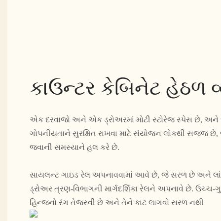
કાઉન્ટર કેબિનેટ હેઠળ વ
એક દરવાજો અને એક ડ્રોઅરમાં મોટી સ્ટોરેજ સ્પેસ છે, અને 
ગોપનીયતાને સુરક્ષિત રાખવા માટે સંયોજન લોકથી સજ્જ છે, જ
જવાની સમસ્યાને હલ કરે છે.
સાયલન્ટ ગાઇડ રેલ અપનાવવામાં આવે છે, જે સરળ છે અને લાં
ડ્રોઅર ત્રણ-વિભાગની માર્ગદર્શિકા રેલને અપનાવે છે. ઉચ્ચ-ગ
હિન્જનો રંગ તેજસ્વી છે અને તેને કાટ લાગવો સરળ નથી