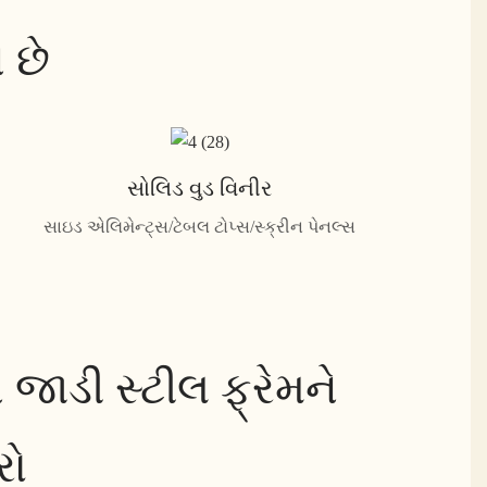
 છે
સોલિડ વુડ વિનીર
સાઇડ એલિમેન્ટ્સ/ટેબલ ટોપ્સ/સ્ક્રીન પેનલ્સ
જાડી સ્ટીલ ફ્રેમને
રો