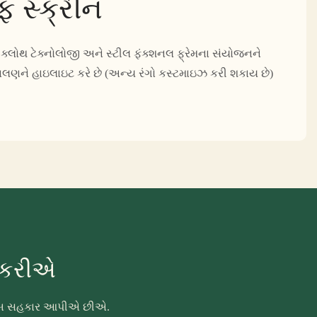
ફ સ્ક્રીન
ર ક્લોથ ટેક્નોલોજી અને સ્ટીલ ફંક્શનલ ફ્રેમના સંયોજનને
ા વલણને હાઇલાઇટ કરે છે (અન્ય રંગો કસ્ટમાઇઝ કરી શકાય છે)
ા કરીએ
ં ખૂબ સહકાર આપીએ છીએ.