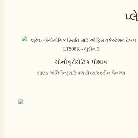
પ્
મોનોક્રોમેટિક પોશાક
સાઇડ એલિમેન્ટ્સ/ટેબલ ટોપ્સ/સ્ક્રીન પેનલ્સ