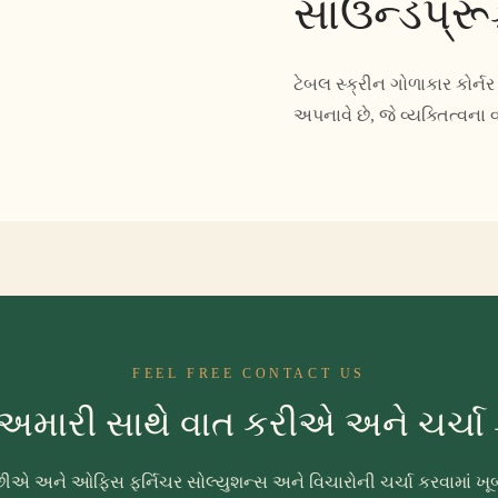
સાઉન્ડપ્રૂ
ટેબલ સ્ક્રીન ગોળાકાર કોર્ન
અપનાવે છે, જે વ્યક્તિત્વન
FEEL FREE CONTACT US
અમારી સાથે વાત કરીએ અને ચર્ચ
ા છીએ અને ઓફિસ ફર્નિચર સોલ્યુશન્સ અને વિચારોની ચર્ચા કરવામા