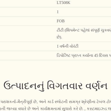
LT508K
1
FOB
ટીટી (શિપમેન્ટ પહેલાં સંપૂર્ણ ચ
છે).
1 વર્ષની વોરંટી
ડિપોઝિટ પ્રાપ્ત કર્યાના 45 દિવ
ઉત્પાદનનું વિગતવાર વર્ણન
ાશકર્તા-મૈત્રીપૂર્ણ છે, અને કાર્ડ સ્લોટની સમગ્ર શ્રેણીના ટેબલ ટોપ
ની જગ્યા વધારે છે અને કાર્યક્ષમતામાં સુધારો કરે છે. , કસ્ટમાઇઝ્ડ 