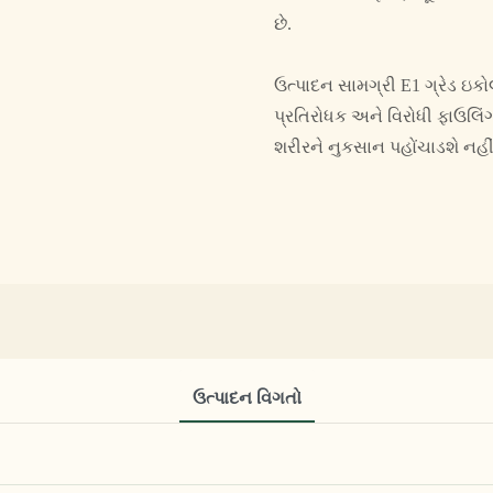
છે.
ઉત્પાદન સામગ્રી E1 ગ્રેડ ઇકો
પ્રતિરોધક અને વિરોધી ફાઉલિંગ છ
શરીરને નુકસાન પહોંચાડશે નહી
ઉત્પાદન વિગતો