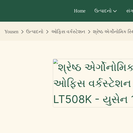
Home
ઉત્પાદનો
સંગ
Yousen
ઉત્પાદનો
ઓફિસ વર્કસ્ટેશન
શ્રેષ્ઠ એર્ગોનોમિક 