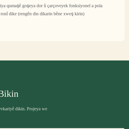
ojiya qumaşê goşeya dor û çarçoveyek fonksiyonel a pola
 ronî dike (rengên din dikarin bêne xweş kirin)
Bikin
evkariyê dikin. Projeya we