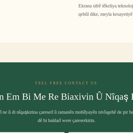
Ekrana sifrê têkeliya teknol
qebûl dike, meyla kesayetiyê
FEEL FREE CONTACT US
n Em Bi Me Re Biaxivin Û Nîqaş 
î ne û di nîqaşkirina çareserî û ramanên mobîlyayên nivîsgehê de pir h
dê bi baldarî were çareserkirin.