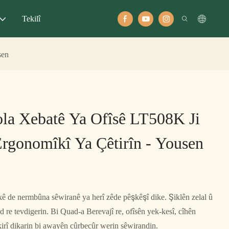
Tekilî
sen
la Xebatê Ya Ofîsê LT508K Ji
rgonomîkî Ya Çêtirîn - Yousen
kê de nermbûna sêwiranê ya herî zêde pêşkêşî dike. Şiklên zelal û
nd re tevdigerin. Bi Quad-a Berevajî re, ofîsên yek-kesî, cîhên
irî dikarin bi awayên cûrbecûr werin sêwirandin.