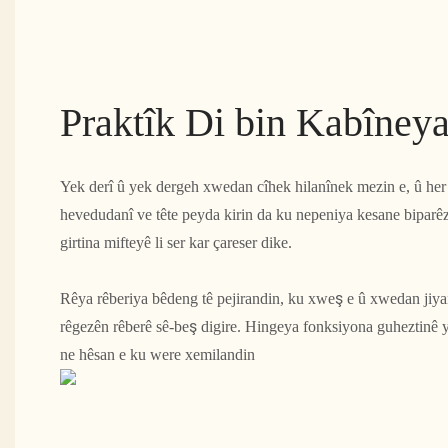
Praktîk Di bin Kabîney
Yek derî û yek dergeh xwedan cîhek hilanînek mezin e, û her 
hevedudanî ve tête peyda kirin da ku nepeniya kesane biparêze
girtina mifteyê li ser kar çareser dike.
Rêya rêberiya bêdeng tê pejirandin, ku xweş e û xwedan jiyan
rêgezên rêberê sê-beş digire. Hingeya fonksiyona guheztinê ya
ne hêsan e ku were xemilandin