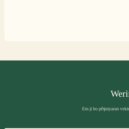
Weri
Em ji bo pêşniyaran vekir