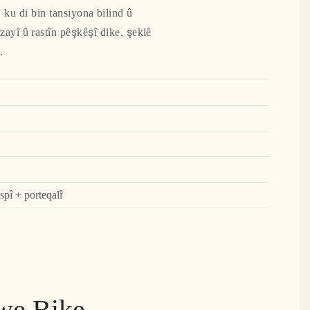
ku di bin tansiyona bilind û
ayî û rastîn pêşkêşî dike, şeklê
.
pî + porteqalî
we Bike