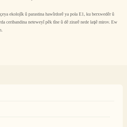
rçeya ekolojîk û parastina hawîrdorê ya pola E1, ku berxwedêr û
rda ceribandina neteweyî pêk tîne û dê zirarê nede laşê mirov. Ew
n.