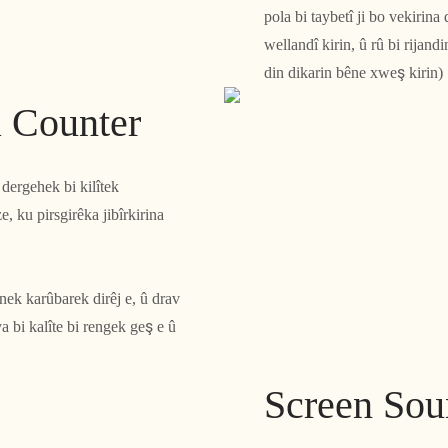
pola bi taybetî ji bo vekirina
wellandî kirin, û rû bi rijand
din dikarin bêne xweş kirin)
a Counter
dergehek bi kilîtek
, ku pirsgirêka jibîrkirina
ek karûbarek dirêj e, û drav
 bi kalîte bi rengek geş e û
Screen Sou