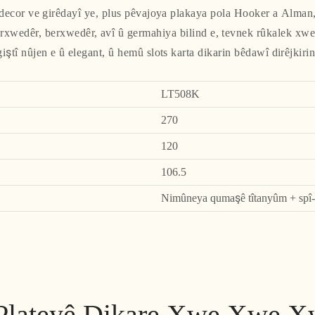
decor ve girêdayî ye, plus pêvajoya plakaya pola Hooker a Alman, 
erxwedêr, berxwedêr, avî û germahiya bilind e, tevnek rûkalek xwez
giştî nûjen e û elegant, û hemû slots karta dikarin bêdawî dirêjkirin
LT508K
270
120
106.5
Nimûneya qumaşê tîtanyûm + spî-s
Plateyê Dikare Xwe Xwe X