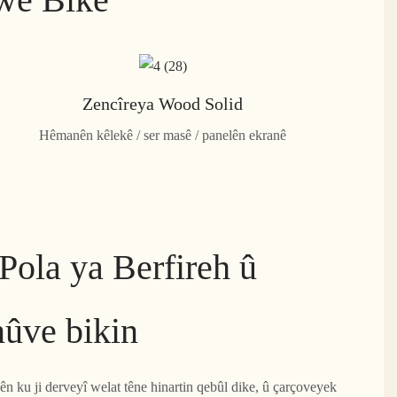
Zencîreya Wood Solid
Hêmanên kêlekê / ser masê / panelên ekranê
Pola ya Berfireh û
nûve bikin
n ku ji derveyî welat têne hinartin qebûl dike, û çarçoveyek