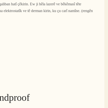
 qaliban hatî çêkirin. Ew ji hêla lazerê ve bêkêmasî tête
ina elektrostatîk ve tê derman kirin, ku çu carî namîne. (rengên
ndproof