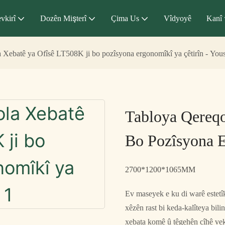
vkirî
Dozên Mişterî
Çima Us
Vîdyoyê
Kanî
 Xebatê ya Ofîsê LT508K ji bo pozîsyona ergonomîkî ya çêtirîn - You
Tabloya Qereqo
Bo Pozîsyona E
2700*1200*1065MM
Ev maseyek e ku di warê estetî
xêzên rast bi keda-kalîteya bili
xebata komê û têgehên cîhê vek