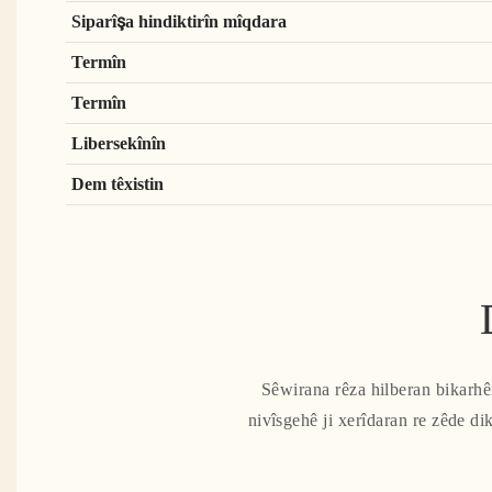
Siparîşa hindiktirîn mîqdara
Termîn
Termîn
Libersekînîn
Dem têxistin
Sêwirana rêza hilberan bikarhên
nivîsgehê ji xerîdaran re zêde di