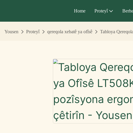
Home
Proteyî
Berhe
Yousen
Proteyî
qereqola xebatê ya ofîsê
Tabloya Qereqola