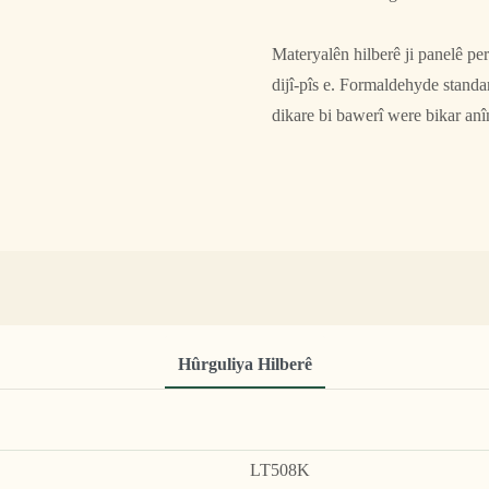
Materyalên hilberê ji panelê pe
dijî-pîs e. Formaldehyde standa
dikare bi bawerî were bikar anî
Hûrguliya Hilberê
LT508K