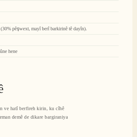
 (30% pêşwext, mayî berî barkirinê tê dayîn).
mûne hene
ê
 ve hatî berfireh kirin, ku cîhê
i heman demê de dikare bargiraniya