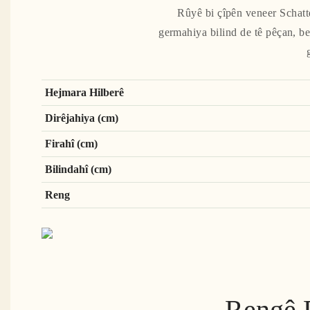
Rûyê bi çîpên veneer Schatt
germahiya bilind de tê pêçan, b
Hejmara Hilberê
Dirêjahiya (cm)
Firahî (cm)
Bilindahî (cm)
Reng
Rengê 