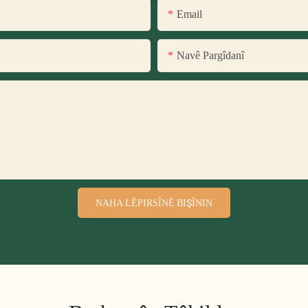
Email
Navê Pargîdanî
NAHA LÊPIRSÎNÊ BIŞÎNIN