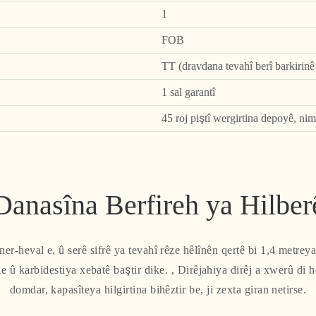
1
FOB
TT (dravdana tevahî berî barkirinê
1 sal garantî
45 roj piştî wergirtina depoyê, ni
Danasîna Berfireh ya Hilber
er-heval e, û serê sifrê ya tevahî rêze hêlînên qertê bi 1,4 metreyan
ke û karbidestiya xebatê baştir dike. , Dirêjahiya dirêj a xwerû d
domdar, kapasîteya hilgirtina bihêztir be, ji zexta giran netirse.