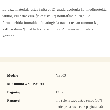
La baza materialo estas farita el E1-grada ekologia kaj mediprotekta
tabulo, kiu estas eluziĝo-rezista kaj kontraŭmalpuriga. La
formaldehida formaldehido atingis la nacian testan normon kaj ne
kaŭzos damaĝon al la homa korpo, do ĝi povas esti uzata kun
konfido.
Modelo
YZ803
Minimuma Ordo Kvanto
1
Pagentoj
FOB
Pagentoj
TT (plena pago antaŭ sendo (30%
anticipe, la resto estas pagita antaŭ