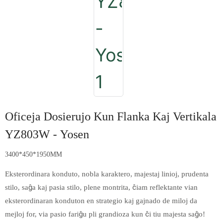
Oficeja Dosierujo Kun Flanka Kaj Vertikala
YZ803W - Yosen
3400*450*1950MM
Eksterordinara konduto, nobla karaktero, majestaj linioj, prudenta
stilo, saĝa kaj pasia stilo, plene montrita, ĉiam reflektante vian
eksterordinaran konduton en strategio kaj gajnado de miloj da
mejloj for, via pasio fariĝu pli grandioza kun ĉi tiu majesta saĝo!