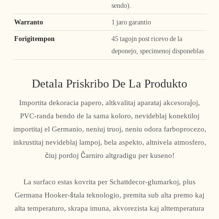
sendo).
Warranto
1 jaro garantio
Forigitempon
45 tagojn post ricevo de la
deponejo, specimenoj disponeblas
Detala Priskribo De La Produkto
Importita dekoracia papero, altkvalitaj aparataj akcesoraĵoj,
PVC-randa bendo de la sama koloro, nevideblaj konektiloj
importitaj el Germanio, neniuj truoj, neniu odora farboprocezo,
inkrustitaj nevideblaj lampoj, bela aspekto, altnivela atmosfero,
ĉiuj pordoj Ĉarniro altgradigu per kuseno!
La surfaco estas kovrita per Schattdecor-glumarkoj, plus
Germana Hooker-ŝtala teknologio, premita sub alta premo kaj
alta temperaturo, skrapa imuna, akvorezista kaj alttemperatura