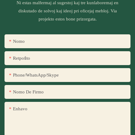
Ni estas malfermaj al sugestoj kaj tre kunlaboremaj en
diskutado de solvoj kaj ideoj pri oficejaj mebloj. Via
projekto estos bone prizorgata.
Nomo
Retpoŝto
Phone/WhatsApp/Skype
Nomo De Firmo
Enhavo