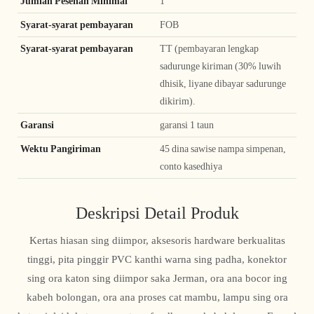
Jumlah Pesenan Minimal
1
Syarat-syarat pembayaran
FOB
Syarat-syarat pembayaran
TT (pembayaran lengkap
sadurunge kiriman (30% luwih
dhisik, liyane dibayar sadurunge
dikirim).
Garansi
garansi 1 taun
Wektu Pangiriman
45 dina sawise nampa simpenan,
conto kasedhiya
Deskripsi Detail Produk
Kertas hiasan sing diimpor, aksesoris hardware berkualitas
tinggi, pita pinggir PVC kanthi warna sing padha, konektor
sing ora katon sing diimpor saka Jerman, ora ana bocor ing
kabeh bolongan, ora ana proses cat mambu, lampu sing ora