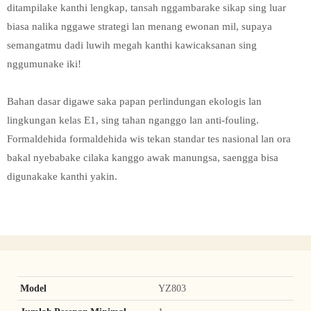
ditampilake kanthi lengkap, tansah nggambarake sikap sing luar
biasa nalika nggawe strategi lan menang ewonan mil, supaya
semangatmu dadi luwih megah kanthi kawicaksanan sing
nggumunake iki!
Bahan dasar digawe saka papan perlindungan ekologis lan
lingkungan kelas E1, sing tahan nganggo lan anti-fouling.
Formaldehida formaldehida wis tekan standar tes nasional lan ora
bakal nyebabake cilaka kanggo awak manungsa, saengga bisa
digunakake kanthi yakin.
Model
YZ803