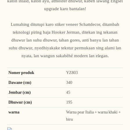
katon inlaid, katon ayu, atmosfer dhuwur, kabeh lawang Engsel
upgrade karo bantalan!
Lumahing ditutupi karo stiker veneer Schattdecor, ditambah
teknologi piring baja Hooker Jerman, ditekan ing tekanan
dhuwur lan suhu dhuwur, tahan gores, anti banyu lan tahan
suhu dhuwur, nyedhiyakake tekstur permukaan sing alami lan
nyata, lan wangun sakabèhé modern lan elegan.
Nomer produk
YZ803
Dawane (cm)
340
Jembar (cm)
45
Dhuwur (cm)
195
warna
Warna pear Italia + warna khaki +
biru