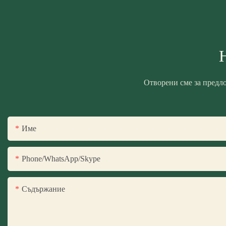
Отворени сме за предл
Име
Phone/WhatsApp/Skype
Съдържание