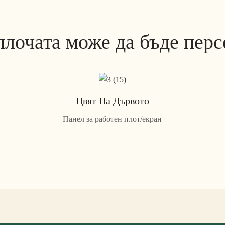
плочата може да бъде пер
Цвят На Дървото
Панел за работен плот/екран