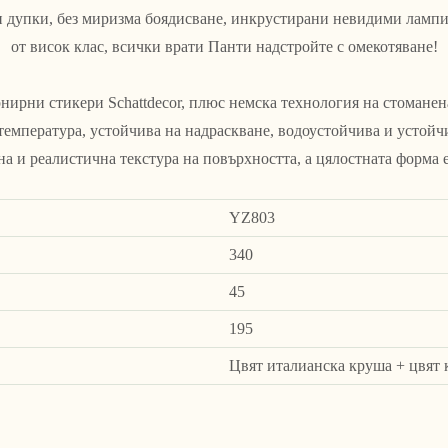
ки дупки, без миризма боядисване, инкрустирани невидими лампи
от висок клас, всички врати Панти надстройте с омекотяване!
нирни стикери Schattdecor, плюс немска технология на стоманен
температура, устойчива на надраскване, водоустойчива и устойч
на и реалистична текстура на повърхността, а цялостната форма е
YZ803
340
45
195
Цвят италианска круша + цвят 