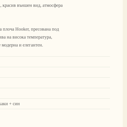
, красив външен вид, атмосфера
а плоча Hooker, пресована под
ива на висока температура,
 модерна и елегантен.
каки + син