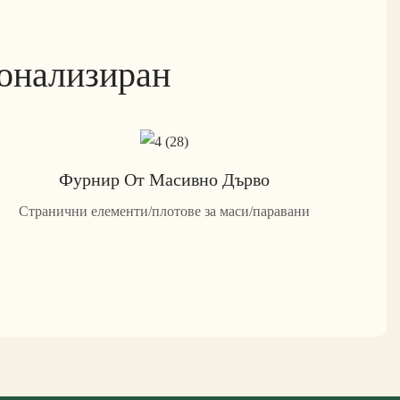
сонализиран
Фурнир От Масивно Дърво
Странични елементи/плотове за маси/паравани