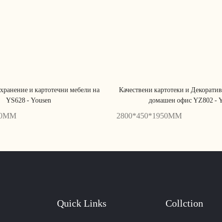
хранение и картотечни мебели на
Качествени картотеки и Декоратив
YS628 - Yousen
домашен офис YZ802 - 
00MM
2800*450*1950MM
Quick Links
Collction