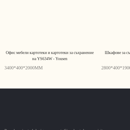
Офис мебели картотеки и картотеки за съхранение
Шкафове за съ
на YS634W - Yousen
3400*400*2000MM
2800*400*19