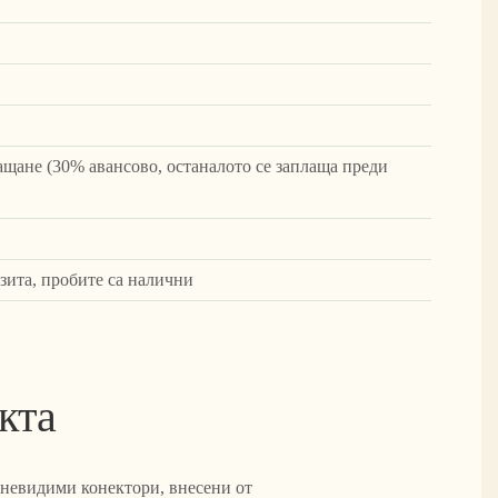
щане (30% авансово, останалото се заплаща преди
зита, пробите са налични
кта
 невидими конектори, внесени от