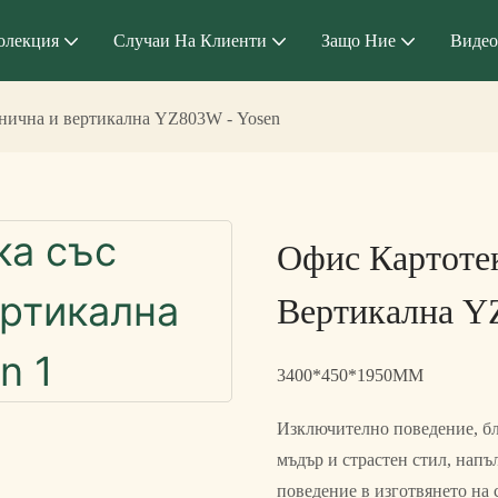
олекция
Случаи На Клиенти
Защо Ние
Видео
анична и вертикална YZ803W - Yosen
Офис Картоте
Вертикална Y
3400*450*1950MM
Изключително поведение, бл
мъдър и страстен стил, нап
поведение в изготвянето на 