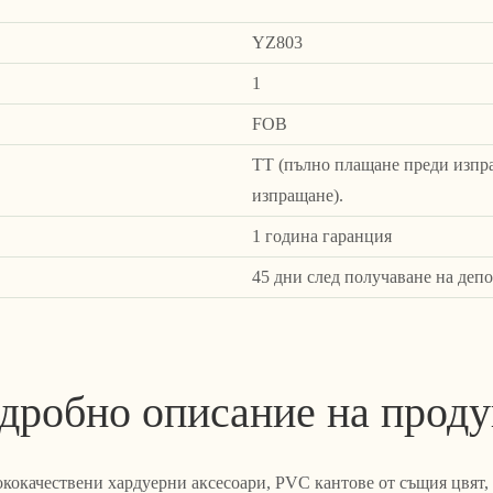
YZ803
1
FOB
TT (пълно плащане преди изпра
изпращане).
1 година гаранция
45 дни след получаване на депо
дробно описание на проду
ококачествени хардуерни аксесоари, PVC кантове от същия цвят,