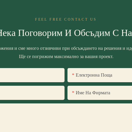
FEEL FREE CONTACT US
Нека Поговорим И Обсъдим С На
ожения и сме много отзивчиви при обсъждането на решения и иде
Ще се погрижим максимално за вашия проект.
Електронна Поща
Име На Фирмата