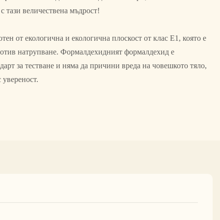
 с тази величествена мъдрост!
тен от екологична и екологична плоскост от клас E1, която е
ротив натрупване. Формалдехидният формалдехид е
арт за тестване и няма да причини вреда на човешкото тяло,
с увереност.