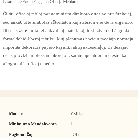
Laŭmende Farita Eleganta Oficeja Meblaro
Ĉi tiuj oficejaj tabloj por administra direktoro estas ne nur funkciaj,
sed ankaŭ ofte simbolas aŭtoritaton kaj statuson ene de la organizo.
Ili estas ĉefe faritaj el altkvalitaj materialoj, inkluzive de E1-gradaj
formaldehid-liberaj tabuloj, kiuj plenumas naciajn mediajn normojn,
importita dekoracia papero kaj altkvalitaj akcesoraĵoj. La dezajno
celas provizi ampleksan laborejon, samtempe aldonante estetikan
allogon al la oficeja medio.
Modelo
YZ813
Minimuma Mendokvanto
1
Pagkondiĉoj
FOB