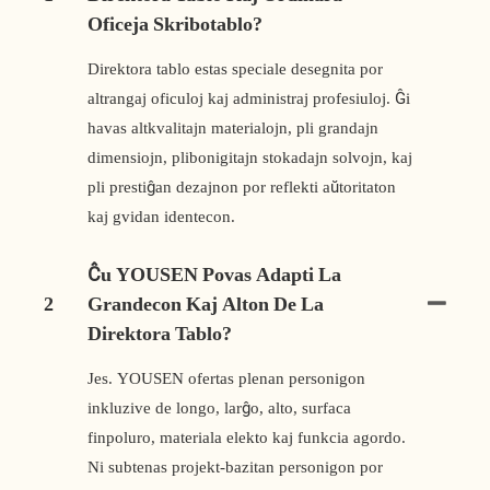
Oficeja Skribotablo?
Direktora tablo estas speciale desegnita por
altrangaj oficuloj kaj administraj profesiuloj. Ĝi
havas altkvalitajn materialojn, pli grandajn
dimensiojn, plibonigitajn stokadajn solvojn, kaj
pli prestiĝan dezajnon por reflekti aŭtoritaton
kaj gvidan identecon.
Ĉu YOUSEN Povas Adapti La
2
Grandecon Kaj Alton De La
Direktora Tablo?
Jes. YOUSEN ofertas plenan personigon
inkluzive de longo, larĝo, alto, surfaca
finpoluro, materiala elekto kaj funkcia agordo.
Ni subtenas projekt-bazitan personigon por