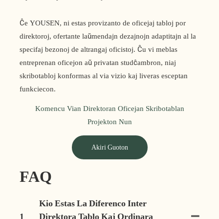
Ĉe YOUSEN, ni estas provizanto de oficejaj tabloj por
direktoroj, ofertante laŭmendajn dezajnojn adaptitajn al la
specifaj bezonoj de altrangaj oficistoj. Ĉu vi meblas
entreprenan oficejon aŭ privatan studĉambron, niaj
skribotabloj konformas al via vizio kaj liveras esceptan
funkciecon.
Komencu Vian Direktoran Oficejan Skribotablan
Projekton Nun
Akiri Guoton
FAQ
Kio Estas La Diferenco Inter
1
Direktora Tablo Kaj Ordinara