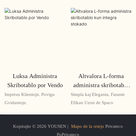
Luksa Administra
Altvalora L-forma
Skribotablo por Vendo
administra skribotablo
kun integra stokado
Impresu Klientojn. Povigu
Simpla kaj Eleganta, Farante
Gvidantojn.
Efikan Uzon de Spaco
Kopirajto © 2026 YOUSEN |
Mapo de la retejo
Privateco
PoPrivateco