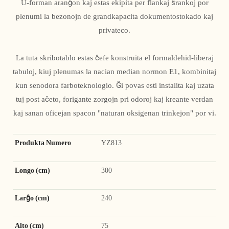
U-forman aranĝon kaj estas ekipita per flankaj ŝrankoj por
plenumi la bezonojn de grandkapacita dokumentostokado kaj
privateco.
La tuta skribotablo estas ĉefe konstruita el formaldehid-liberaj
tabuloj, kiuj plenumas la nacian median normon E1, kombinitaj
kun senodora farboteknologio. Ĝi povas esti instalita kaj uzata
tuj post aĉeto, forigante zorgojn pri odoroj kaj kreante verdan
kaj sanan oficejan spacon "naturan oksigenan trinkejon" por vi.
Produkta Numero
YZ813
Longo (cm)
300
Larĝo (cm)
240
Alto (cm)
75