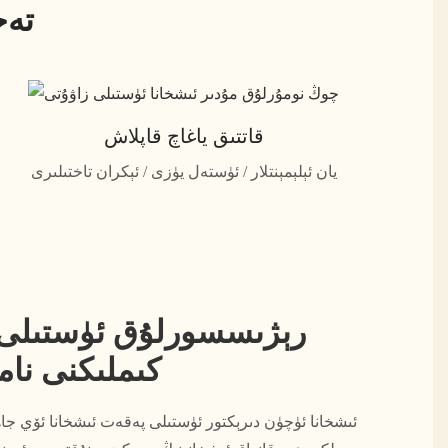
تەخ
قاتتىق ياغاچ قاپلاش
يان ئېلېمېنتلار / ئۈستەل يۈزى / ئېكران تاختىلىرى
رېژىسسورلۇق ئۈستىلى ق
كىملىكنى ناما
ئىشخانا ئۈچۈن دىرېكتور ئۈستىلى پەقەت ئىشخانا ئۆي جاھ