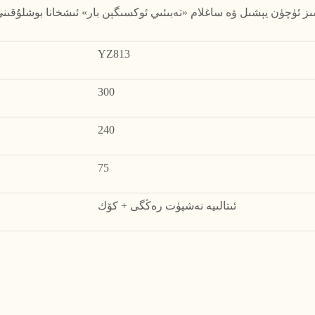
YZ813
300
240
75
ئىتالىيە نەشپۈت رەڭگى + كۆك