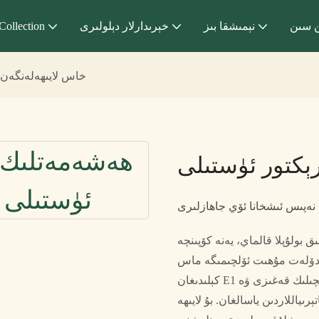
 سىن
نېمىشقا بىز
خېرىدارلار دېلولىرى
Collection
خاس لايىھەلەنگەن 
ېكتور ئۈستىلى
نەپىس ئىشخانا ئۆي جاھازلىرى
 بولۇپلا قالماي، يەنە كۆپىنچە
ى دۆلەت مۇھىت ئۆلچىمىگە ماس
كېلىدىغان E1 دەرىجىلىك فورمالدېھىدسىز تاختىلار، ئىمپورت قىلىنغان بېزەكچىلىك قەغىزى ۋە
ىياللاردىن ياسالغان. بۇ لايىھە