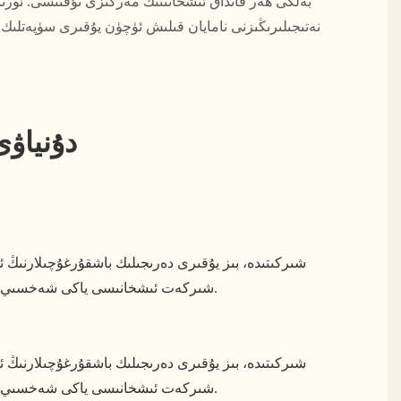
بەلكى ھەر قانداق ئىشخانىنىڭ مەركىزى نۇقتىسى. ئورنى
نەتىجىلىرىڭىزنى نامايان قىلىش ئۈچۈن يۇقىرى سۈپەتلىك
دۇنياۋى
شىركەت ئىشخانىسى ياكى شەخسىي ئىشخانا ئۆيىڭىزنى بېزەۋاتقان بولسىڭىز، ئۈستەللىرىمىز سىزنىڭ كۆز قارىشىڭىزغا ماس كېلىدۇ ۋە ئالاھىدە ئىقتىدارلارنى تەمىنلەيدۇ.
شىركەت ئىشخانىسى ياكى شەخسىي ئىشخانا ئۆيىڭىزنى بېزەۋاتقان بولسىڭىز، ئۈستەللىرىمىز سىزنىڭ كۆز قارىشىڭىزغا ماس كېلىدۇ ۋە ئالاھىدە ئىقتىدارلارنى تەمىنلەيدۇ.