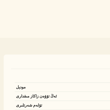
مودېل
ئەڭ تۆۋەن زاكاز مىقدارى
تۆلەم شەرتلىرى