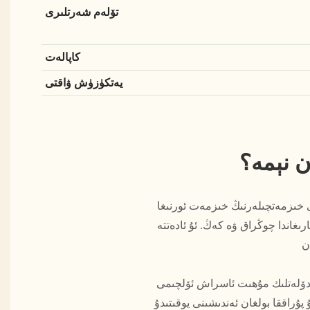
تۆلەم شەرتلىرى
كاپالەت
يەتكۈزۈش ۋاقتى
ن نېمە؟
كى خىزمەتچىلەرنىڭ خىزمەت ئورنىغا
اندا چوڭراق ۋە كەڭ. ئۇ ئادەتتە L شەكىللىك ياكى U شەكىللىك لايىھەلەنگەن بولۇپ، چوڭ سىغىملىق ھۆججەت ساقلاش ۋە مەخپىيەتلىك
E گە ماس كېلىدىغان فورمالدېھىدسىز تاختىلاردىن ياسالغان بولۇپ، پۇراقسىز
پۇراققا بولغان ئەندىشىنى يوقىتىدۇ