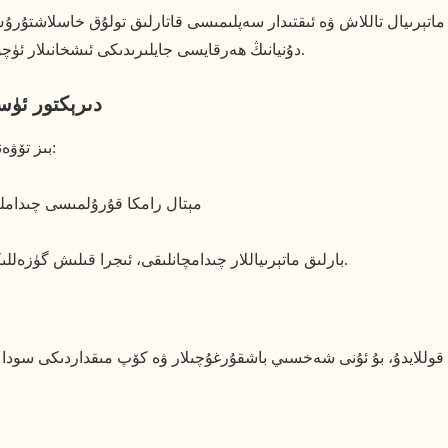
دۇنيانىڭ ھەرقايسى جايلىرىدىكى ئىشخانىلار ئۈچۈن لايىھەگە ئاساسلانغان خاسلاشتۇرۇشنى قوللايمىز.
دىرېكتور ئۈست
بىز تۆۋەندىكىلەرنى ئۆز ئىچىگە ئالغان تاللاشلارنى تەمىنلەيمىز:
ئالىي دەرىجىلىك لامىنات قوشۇلغان MDF مېتال رامكا قۇرۇلمى
بارلىق ماتېرىياللار چىدامچانلىقى، ئىجرا قىلىش گۈزەللىكى ۋە سودا ئىشلىتىش ئۆلچىمىگە ئاساسەن تاللانغان.