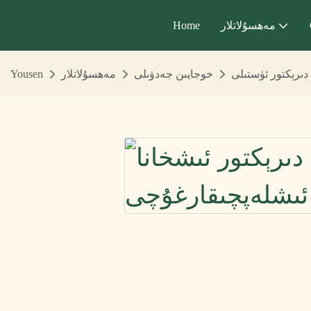
مەھسۇلاتلار
Home
دىرېكتور ئۈستىلى
خوجايىن جەدۋىلى
مەھسۇلاتلار
Yousen