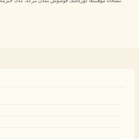
ئىشخانا مۇھىتىغا گۈزەللىك قوشۇش بىلەن بىرگە، كەڭ خىزمە