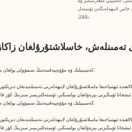
ڭىز، كەسپىي ماھارىتىڭىز ۋە
، خاس لايىھەلەنگەن ئۈستەل
تاللاڭ.
 تەمىنلەش، خاسلاشتۇرۇلغان زاكازل
كەسپىيلىك ۋە مۇۋەپپەقىيەتنىڭ سىمۋولى بولغان مۇدىرنىڭ ئۈستىلى بىلەن ئىشخانىڭىزنى تېخىمۇ گۈزەل قىلىڭ.
كەسپىيلىك ۋە مۇۋەپپەقىيەتنىڭ سىمۋولى بولغان مۇدىرنىڭ ئۈستىلى بىلەن ئىشخانىڭىزنى تېخىمۇ گۈزەل قىلىڭ.