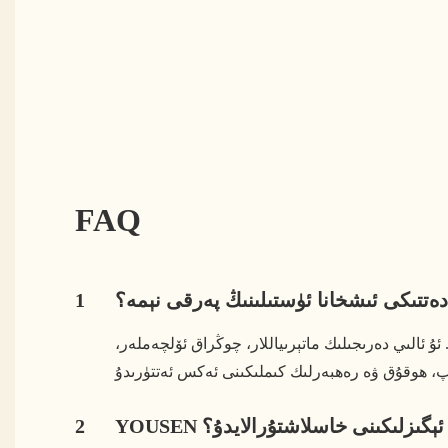
FAQ
دەتتىكى ئىشخانا ئۈستىلىنىڭ پەرقى نېمە؟
1
الىي دەرىجىلىك ماتېرىياللار، چوڭراق ئۆلچەملەر،
ۋە ئېگىزلىكىنى خاسلاشتۇرالايدۇ؟
2