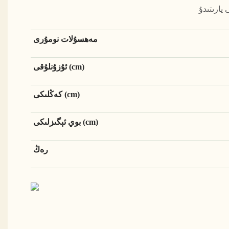
مەھسۇلات نومۇرى
ئۇزۇنلۇقى (cm)
كەڭلىكى (cm)
بوي ئېگىزلىكى (cm)
رەڭ