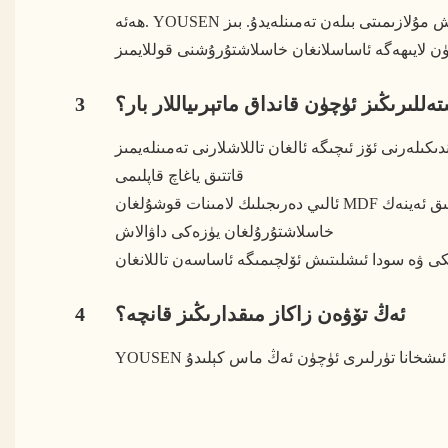
ھەئە. YOUSEN ئۇزۇنلۇقى، كەڭلىكى، ئېگىزلىكى، يۈزەكى رەڭگى، ماتېرىيال تاللاش ۋە ئىقتىدار سەپلىمىسى قاتارلىق تولۇق خاسلاشتۇرۇش مۇلازىمىتى بىلەن تەمىنلەيدۇ. بىز
ەللىرىڭىز ئۈچۈن قانداق ماتېرىياللار بار؟
3
قاتتىق ياغاچ قاپلىمى
سى چىداملىق ئەينەك
خاسلاشتۇرۇلغان يۈزەكى داۋالاش
ئەڭ تۆۋەن زاكاز مىقدارىڭىز قانچە؟
4