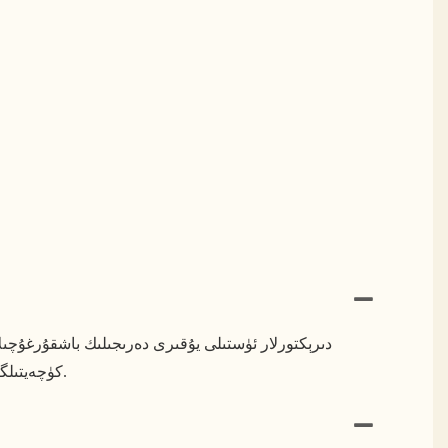
دىرېكتورلار ئۈستىلى يۇقىرى دەرىجىلىك باشقۇرغۇچى
كۈچەيتىلگەن ساقلاش چارىلىرى ۋە تېخىمۇ داڭلىق لايىھە بىلەن تەمىنلەنگەن بولۇپ، ھوقۇق ۋە رەھبەرلىك كىملىكىنى ئەكس ئەتتۈرىدۇ.