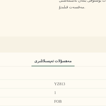
ت بوشلۇقى بىلەن تەمىنلەشنى
مەقسەت قىلىدۇ.
مەھسۇلات تەپسىلاتلىرى
YZ813
1
FOB