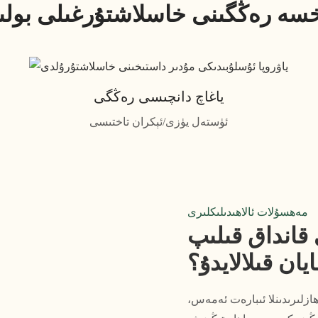
سە رەڭگىنى خاسلاشتۇرغىلى بولى
ياغاچ دانچىسى رەڭگى
ئۈستەل يۈزى/ئېكران تاختىسى
مەھسۇلات ئالاھىدىلىكلىرى
انداق قىلىپ
يان قىلالايدۇ؟
ازلىرىدىنلا ئىبارەت ئەمەس،