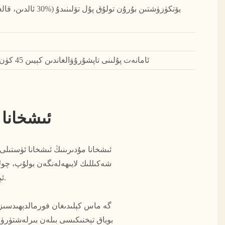
ئامانەت پۇلىنى تاپشۇرۇۋالغاندىن كېيىن 45 كۈن ئىچىدە، ئەۋرىشكىلەر تەييار بولىدۇ
ئىشخانا 
ئىشخانا مۇدىرىنىڭ ئىشخانا ئۈستىلى
ئېھتىياجىنى قاندۇرۇش ئۈچۈن يان تەرەپتىكى ئىشكاپلار بىلەن تەمىنلەنگەن.
بوياق تېخنىكىسى بىلەن بىرلەشتۈرۈلگ