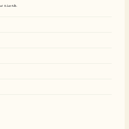
ھەمدە سىز ئۈچۈن يېشىل ۋە ساغلام «تەبىئىي ئوكسىگېن بار» ئىشخانا بوشلۇقىنى يارىتىدۇ.