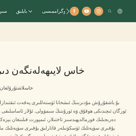
ئالاقەداش پروگراممىسى
بايلىق
سىن
خاس لايىھەلەنگەن دىر
خاسلاشتۇرۇلغان 
بۇ باشقۇرۇش مۇدىرىنىڭ ئىشخانا ئۈستەللىرى پەقەت ئىقتىدارلىق
ئورگان ئىچىدىكى ھوقۇق ۋە ئورۇننىڭ سىمۋولى. ئۇلار ئاساسلىق
يۇقىرى سۈپەتلىك ئۈسكۈنىلەر قاتارلىق يۇقىرى سۈپەتلىك ماتېر