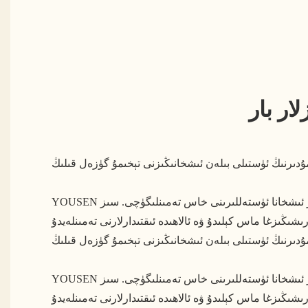
ار بار
YOUSEN شىركىتىدە، بىز يۇقىرى دەرىجىلىك باشقۇرغۇچىلارنىڭ ئالاھىدە ئېھتىياجىغا ماسلاشتۇرۇلغان لايىھەلەرنى تەمىنلەيدىغان دىرېكتور ئىشخانا ئۈستەللىرىنى خاس تەمىنلىگۈچى. سىز
YOUSEN شىركىتىدە، بىز يۇقىرى دەرىجىلىك باشقۇرغۇچىلارنىڭ ئالاھىدە ئېھتىياجىغا ماسلاشتۇرۇلغان لايىھەلەرنى تەمىنلەيدىغان دىرېكتور ئىشخانا ئۈستەللىرىنى خاس تەمىنلىگۈچى. سىز