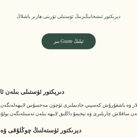
دېرىكتور ئىشخانىڭىزنىڭ ئۈستىلى تۈرىنى ھازىر باشلاڭ
بىر Guote ئېلىڭ
دىرېكتور ئۈستىلى بىلەن ئا
لار ۋە باشقۇرۇش كەسپىي خادىملىرى ئۈچۈن مەخسۇس لايىھەلەنگەن. ئۇ ئ
YOUSEN دېرىكتور ئۈستەلنىڭ چوڭلۇقى 