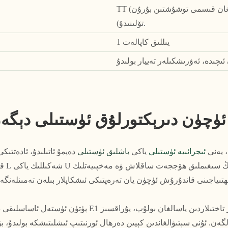
TT (يۆتكۈزۈشتىن بۇرۇن تولۇق پۇل تۆلىنىدۇ (%30 ئالدىن، قالغان قىسمى توشۇشتىن بۇرۇن
تۆلىنىدۇ).
1 يىللىق كاپالەت
ئۈچۈن دىرېكتورلۇق ئۈستىلى دېگە
، يەنى
ئىجرائىيە ئۈستىلى
ياكى
باشلىق ئۈستىلى
دەپمۇ ئاتىلىدۇ، ئادەتتى
قارىغ
پۈتۈن ئۈستەل ئاساسلىقى دۆلەتلىك مۇھىت ئاسراش ئۆلچىمى 1
ەن. ئۇنى سېتىۋالغاندىن كېيىن دەرھال ئورنىتىپ ئىشلىتىشكە بولىدۇ، بۇ 