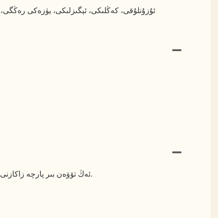
YOUSEN ئەڭ تۆۋەن بىر پارچە زاكازنى قوللايدۇ، بۇ ئۇنى شەخسىي باشقۇرغۇچىلار ۋە كۆپ مىقداردىكى سودا ئىشخانا تۈرلىرى ئۈچۈن ئەڭ ماس كېلىدۇ.