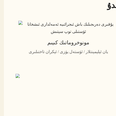
دۇ
مونوخروماتىك كىيىم
يان ئېلېمېنتلار / ئۈستەل يۈزى / ئېكران تاختىلىرى