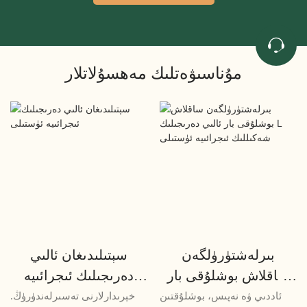
مۇناسىۋەتلىك مەھسۇلاتلار
بىرلەشتۈرۈلگەن
سېتىلىدىغان ئالىي
ساقلاش بوشلۇقى بار
دەرىجىلىك ئىجرائىيە
ئالىي دەرىجىلىك L
ئۈستىلى
ئاددىي ۋە نەپىس، بوشلۇقتىن
خېرىدارلارنى تەسىرلەندۈرۈڭ.