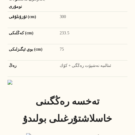
نومۇرى
300
ئۇزۇنلۇقى (cm)
233.5
كەڭلىكى (cm)
75
بوي ئېگىزلىكى (cm)
ئىتالىيە نەشپۈت رەڭگى + كۆك
رەڭ
تەخسە رەڭگىنى
خاسلاشتۇرغىلى بولىدۇ