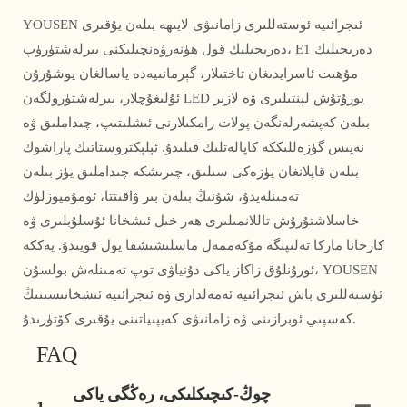
YOUSEN ئىجرائىيە ئۈستەللىرى زامانىۋى لايىھە بىلەن يۇقىرى
دەرىجىلىك قول ھۈنەرۋەنچىلىكنى بىرلەشتۈرۈپ، E1 دەرىجىلىك
مۇھىت ئاسرايدىغان تاختىلار، گېرمانىيەدە ياسالغان يوشۇرۇن
ئۇلىغۇچلار، بىرلەشتۈرۈلگەن LED يورۇتۇش لېنتىلىرى ۋە لازېر
بىلەن كەپشەرلەنگەن پولات رامكىلارنى ئىشلىتىپ، چىداملىق ۋە
نەپىس گۈزەللىككە كاپالەتلىك قىلىدۇ. ئېلېكتروستاتىك پاراشوك
بىلەن قاپلانغان يۈزەكى سىلىق، چىرىشكە چىداملىق يۈز بىلەن
تەمىنلەيدۇ، شۇنىڭ بىلەن بىر ۋاقىتتا، ئومۇميۈزلۈك
خاسلاشتۇرۇش تاللانمىلىرى ھەر خىل ئىشخانا ئۇسلۇبلىرى ۋە
كارخانا ماركا تەلىپىگە مۇكەممەل ماسلىشىشقا يول قويىدۇ. يەككە
ئورۇنلۇق زاكاز ياكى دۇنياۋى توپ تەمىنلەش بولسۇن، YOUSEN
ئۈستەللىرى باش ئىجرائىيە ئەمەلدارى ۋە ئىجرائىيە ئىشخانىسىنىڭ
كەسپىي ئوبرازىنى ۋە زامانىۋى كەيپىياتىنى يۇقىرى كۆتۈرىدۇ.
FAQ
چوڭ-كىچىكلىكى، رەڭگى ياكى
1