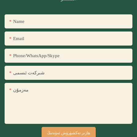
Name
Email
Phone/WhatsApp/Skype
شىركەت ئىسمى
مەزمۇن
ھازىر تەكشۈرۈش ئەۋەتىڭ