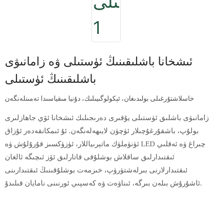
ئىشخانا باشلىقىنىڭ ئۈستىلى ۋە زامانىۋى
باشلىقىنىڭ ئۈستىلى
خاسلاشتۇرغىلى بولىدىغان، ئېكولوگىيىلىك، دۇنيا مىقياسىدا تەمىنلەنگەن
زامانىۋى باشلىق ئۈستىلى يۇقىرى دەرىجىلىك ئىشخانا ئۆي جاھازلىرى
بولۇپ، باشقۇرغۇچىلار ئۈچۈن لايىھەلەنگەن. ئۇ ئىمكانقەدەر ئۇزاق
ئۈنۈملۈك ماتېرىياللار، ئۈزۈكسىز قۇرۇلۇش ۋە LED چىراغ ۋە ئەقلىي
ئىقتىدارلىق ساقلاش بوشلۇقى قاتارلىق ئۆز ئىچىگە ئالغان
ئىقتىدارلارنى بىرلەشتۈرۈپ، خىزمەت بوشلۇقىنىڭ ئىقتىدارىنى
ئاشۇرۇش بىلەن بىرگە، ئىناۋەت ۋە كەسپىي ئورنىنى نامايان قىلىدۇ.