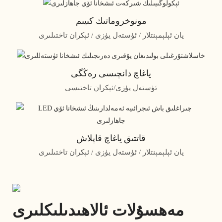
مونوخروماتىك كىيىم
يان ئېلېمېنتلار / ئۈستەل يۈزى / ئېكران تاختىلىرى
ياغاچ دانچىسى رەڭگى
ئۈستەل يۈزى/ئېكران تاختىسى
قاتتىق ياغاچ قاپلاش
يان ئېلېمېنتلار / ئۈستەل يۈزى / ئېكران تاختىلىرى
مەھسۇلات ئالاھىدىلىكلىرى