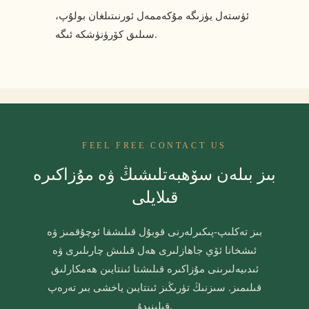
ئۈستەل يۈزىگە مۇكەممەل ئورنىتىلغان بولۇپ،
سىلىق كۆرۈنۈشكە ئىگە.
FEEL FREE CONTACT US
بىز بىلەن سۆھبەتلىشىڭ ۋە مۇزاكىرە
قىلايلى
بىز تەكلىپ-پىكىرلەرنى قوبۇل قىلىشقا ئوچۇقمىز ۋە
ئىشخانا ئۆي جاھازلىرى ھەل قىلىش چارىلىرى ۋە
ئىدىيەلىرىنى مۇزاكىرە قىلىشتا ئىنتايىن ھەمكارلىق
قىلىمىز. سىزنىڭ تۈرىڭىز ئىنتايىن ياخشى بىر تەرەپ
قىلىنىدۇ.