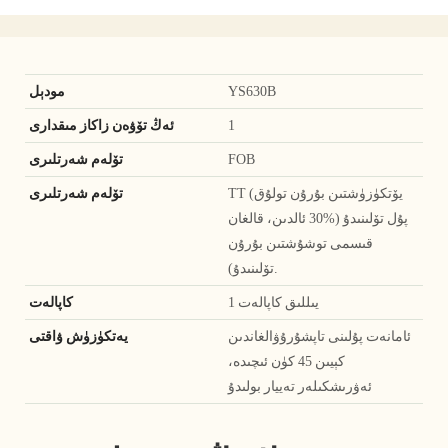
YS630B
مودېل
1
ئەڭ تۆۋەن زاكاز مىقدارى
FOB
تۆلەم شەرتلىرى
TT (يۆتكۈزۈشتىن بۇرۇن تولۇق
تۆلەم شەرتلىرى
پۇل تۆلىنىدۇ (%30 ئالدىن، قالغان
قىسمى توشۇشتىن بۇرۇن
تۆلىنىدۇ).
1 يىللىق كاپالەت
كاپالەت
ئامانەت پۇلىنى تاپشۇرۇۋالغاندىن
يەتكۈزۈش ۋاقتى
كېيىن 45 كۈن ئىچىدە،
ئەۋرىشكىلەر تەييار بولىدۇ