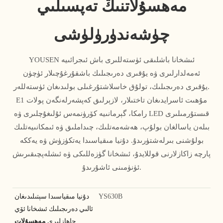
مەھسۇلاتنىڭ تەپسىلىي
چۈشەندۈرۈلۈشى
YOUSEN ئىشخانا باشلىقى ئۈستەللىرى باش ئىجرائىيە
ئەمەلدارلىرى ۋە يۇقىرى دەرىجىلىك باشقۇرغۇچىلار ئۈچۈن
يۇقىرى دەرىجىلىك، تولۇق خاسلاشتۇرغىلى بولىدىغان ئۈستەللەر.
E1 مۇھىت ئاسرايدىغان تاختىلار، لازېرلىق كەپشەرلەنگەن پولات
رامكا، گېرمانىيە كۆرۈنمەس ئۇلىغۇچلىرى ۋە LED قىستۇرمىلىرى
بىلەن ياسالغان بولۇپ، ھەشەمەتلىك، چىداملىق ۋە ئىمكانىيەتلىك
بولۇشنى بىرلەشتۈرىدۇ. دۇنيا مىقياسىدا يەتكۈزۈش ۋە يەككە
پارچە زاكازلارنى قوللايدۇ، ئىشخانا گۈزەللىكى ۋە ئىشلەپچىقىرىش
ئۈنۈمىنى ئاشۇرىدۇ.
YS630B
دۇنيا مىقياسىدا سېتىلىدىغان
ئالىي دەرىجىلىك ئىشخانا ئۆي
جاھازلىرى
مەھسۇلات