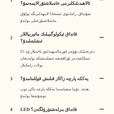
ئالاھىدىلىكلىرىنى خاسلاشتۇرالايمەنمۇ؟
شۇنداق، زامانىۋى ئىشخانا لايىھەلىرىگە تولۇق
ماسلاشتۇرغىلى بولىدۇ.
قانداق ئېكولوگىيىلىك ماتېرىياللار
2
ئىشلىتىلىدۇ؟
E1 دەرىجىلىك تۆۋەن فورمالدېھىدلىق تاختىلار ۋە
ئىمكانقەدەر ئۇزاققىچە ئىشلىتىشكە بولىدىغان
پولات رامكىلار.
يەككە پارچە زاكاز قىلىش قوللىنامدۇ؟
3
ھەئە، دۇنيا مىقياسىدا يەككە پارچە ياكى توپ
توشۇشقا بولىدۇ.
LED قانداق بىرلەشتۈرۈلگەن؟
4