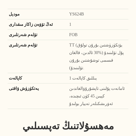
YS624B
مودېل
1
ئەڭ تۆۋەن زاكاز مىقدارى
FOB
تۆلەم شەرتلىرى
TT (يۆتكۈزۈشتىن بۇرۇن تولۇق
تۆلەم شەرتلىرى
پۇل تۆلىنىدۇ (%30 ئالدىن، قالغان
قىسمى توشۇشتىن بۇرۇن
تۆلىنىدۇ).
1 يىللىق كاپالەت
كاپالەت
ئامانەت پۇلىنى تاپشۇرۇۋالغاندىن
يەتكۈزۈش ۋاقتى
كېيىن 45 كۈن ئىچىدە،
ئەۋرىشكىلەر تەييار بولىدۇ
مەھسۇلاتنىڭ تەپسىلىي