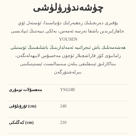
چۈشەندۈرۈلۈشى
يۇقىرى دەرىجىلىك رەھبەرلىك دۇنياسىدا، ئۈستەل ئۆي
جاھازلىرىدىن باشقا نەرسە ئەمەس، بەلكى نىيەتنىڭ ئىپادىسى.
YOUSEN
ھەشەمەتلىك باش ئىجرائىيە ئەمەلدارىنىڭ باشلىقىنىڭ ئۈستىلى
زامانىۋى كۆز قاراشچىلار ئۈچۈن مەخسۇس لايىھەلەنگەن،
بىناكارلىق ئېنىقلىقى بىلەن مىنىمالىست ئېستېتىكىنى
بىرلەشتۈرگەن.
YS624B
مەھسۇلات نومۇرى
240
ئۇزۇنلۇقى (cm)
210
كەڭلىكى (cm)