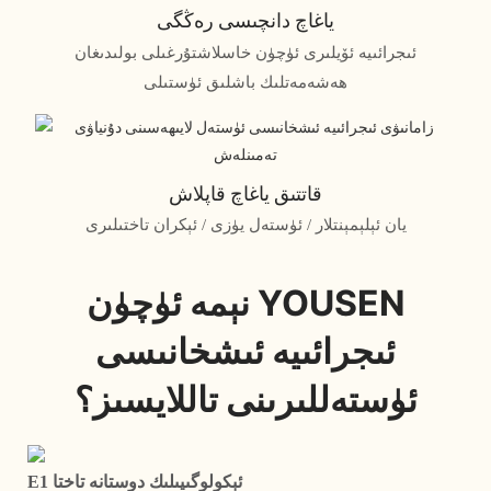
ياغاچ دانچىسى رەڭگى
ئىجرائىيە ئۆيلىرى ئۈچۈن خاسلاشتۇرغىلى بولىدىغان
ھەشەمەتلىك باشلىق ئۈستىلى
قاتتىق ياغاچ قاپلاش
يان ئېلېمېنتلار / ئۈستەل يۈزى / ئېكران تاختىلىرى
نېمە ئۈچۈن YOUSEN
ئىجرائىيە ئىشخانىسى
ئۈستەللىرىنى تاللايسىز؟
E1 ئېكولوگىيىلىك دوستانە تاختا