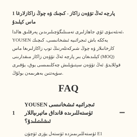
1 پارچە ئەڭ تۆۋەن زاكاز - كىچىك ۋە چوڭ زاكازلارغا
ماس كېلىدۇ
ئەنئەنىۋى ئۆي جاھازلىرى تەمىنلىگۈچىلىرىدىن پەرقلىق ھالدا،
YOUSEN يەككە باش ئىجرائىيە ئىشخانىسى، كىچىك
كارخانىلار ۋە چوڭ شىركەتلەرنىڭ توپ زاكازلىرىغا ماس
كېلىدىغان بىر پارچە ئەڭ تۆۋەن زاكاز مىقدارىنى (MOQ)
قوللايدۇ. ئەڭ تۆۋەن سېتىۋېلىش چەكلىمىسى يوق، يۇقىرى
سۈپەتتىن بەھرىمەن بولۇڭ.
FAQ
YOUSEN ئىجرائىيە ئىشخانىسى
ئۈستەللىرىدە قانداق ماتېرىياللار
1
ئىشلىتىلىدۇ؟
ئۈستەللىرىمىزدە ئۈستەل يۈزى ئۈچۈن E1