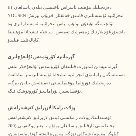
E1 دەرىجىلىك مۇھىت ئاسراش تاختىسى بىلەن ياسالغان
YOUSEN ئىجرائىيە ئۈستەللىرى قاتتىق خەلقئارا قويۇپ بېرىش
ئۆلچىمىگە ئۇيغۇن بولۇپ، باش ئىجرائىيە ئەمەلدارلىرى ۋە
باشقۇرغۇچىلارنىڭ زەھەرلىك ئەمەس، ساغلام ئىشخانا مۇھىتىغا
كاپالەتلىك قىلىدۇ.
گېرمانىيە كۆرۈنمەس ئۇلىغۇچلىرى
گېرمانىيەدىن ئىمپورت قىلىنغان كۆرۈنمەس ئۇلىغۇچلار بىلەن
تەمىنلەنگەن زامانىۋى ئىجرائىيە ئىشخانا ئۈستەللىرىمىز سانائەت
دەرىجىلىك قۇرۇلما مۇقىملىقىنى تەمىنلەش بىلەن بىرگە،
نۇقسانسىز، بۇراماسىز كۆرۈنۈشكە ئىگە.
پولات رامكا لازېرلىق كەپشەرلەش
ئۈستەلنىڭ پولات رامكىسى ئېنىق لازېرلىق كەپشەرلەش
تېخنىكىسى ئارقىلىق ياسالغان بولۇپ، ئېغىر يۈكلەرنى (200
كىلوگرامغىچە) شەكلى ئۆزگەرمەس ھالەتتە كۆتۈرەلەيدىغان،