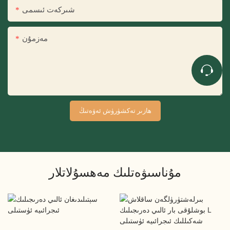
شىركەت ئىسمى
مەزمۇن
ھازىر تەكشۈرۈش ئەۋەتىڭ
مۇناسىۋەتلىك مەھسۇلاتلار