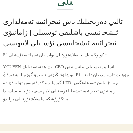
ئالىي دەرىجىلىك باش ئىجرائىيە ئەمەلدارى
ئىشخانىسى باشلىقى ئۈستىلى | زامانىۋى
ئىجرائىيە ئىشخانىسى ئۈستىلى لايىھىسى
E1 ئېكولوگىيىلىك، خاسلاشتۇرغىلى بولىدىغان ئىجرائىيە ئۈستىلى
YOUSEN نىڭ ھەشەمەتلىك CEO باشلىق ئۈستىلى بىلەن ئىش
بوشلۇقىڭىزنى تېخىمۇ گۈزەللەشتۈرۈڭ. E1 مۇھىت ئاسرايدىغان تاختا،
گېرمانىيە كۆرۈنمەس ئۇلىغۇچ ۋە LED چىراغ بىلەن تەمىنلەنگەن.
زامانىۋى ئىجرائىيە ئىشخانا ئۈستىلى لايىھىسى، دۇنيا مىقياسىدا
يەتكۈزۈشكە ماسلاشتۇرغىلى بولىدۇ.