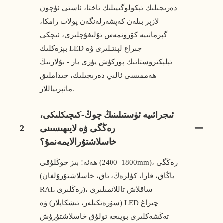
دەرىجىلىك ئېكولوگىيىلىك تاختا، ئاستى ئۈچۈن
لازېر بىلەن كەپشەرلەنگەن پولات رامكا،
گېرمانىيە كۆرۈنمەس ئۇلىغۇچلىرى، ئىچكى
بېزەكلىك LED چىراغ لېنتىلىرى ۋە
ئېلېكتروستاتىك پۈركۈش يۈزى بار - بۇلارنىڭ
ھەممىسى ئالىي دەرىجىلىك، چىداملىق
ماتېرىياللار.
ئىجرائىيە ئۈستىلىنىڭ چوڭ-كىچىكلىكى،
رەڭگى ۋە لايىھىسىنى
2
خاسلاشتۇرالايمەنمۇ؟
ھەئە! بىز چوڭلۇقى (1800–2400mm)، رەڭگى
(ياڭاق، قارا، كۈلرەڭ، ئاق، خاسلاشتۇرۇلغان
RAL رەڭلىرى)، ساقلاش تاللانمىلىرى
(سۆرەتكىلەر، ئىشكاپلار) ۋە LED چىراغ
تەڭشەكلىرى بويىچە تولۇق خاسلاشتۇرۇش