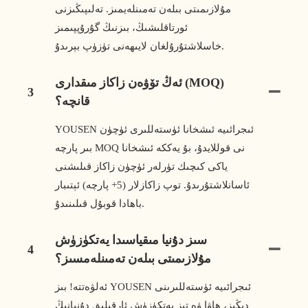
مۇلازىمىتى بىلەن تەمىنلەيمىز. تەلىپىڭىزنى
ئورتاقلىشىڭ، بىزنىڭ گۇرۇپپىمىز
خاسلاشتۇرۇلغان لايىھەنى تۈزۈپ بېرىدۇ.
ئەڭ تۆۋەن زاكاز مىقدارى (MOQ)
3
قانچە؟
YOUSEN ئىجرائىيە ئىشخانا ئۈستەللىرى ئۈچۈن
بىر پارچە MOQ نى قوللايدۇ، بۇ يەككە ئىشخانا
ياكى كىچىك تۈرلەر ئۈچۈن زاكاز قىلىشنى
ئاسانلاشتۇرىدۇ. توپ زاكازلار (5+ پارچە) ئېتىبار
باھادا قوبۇل قىلىنىدۇ.
سىز دۇنيا مىقياسىدا يەتكۈزۈش
4
مۇلازىمىتى بىلەن تەمىنلەمسىز؟
ئەلۋەتتە! بىز YOUSEN ئىجرائىيە ئۈستەللىرىنى
دېڭىز، ھاۋا ۋە تېز يەتكۈزۈش ئارقىلىق دۇنيانىڭ