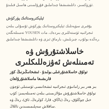
ئۈزۈكسىز، داتلىشىشقا چىداملىق قۇرۇلمىنى ھاسىل قىلىدۇ.
ئېلېكتروستاتىك پۈركۈش
يۇقىرى سۈپەتلىك ئېلېكتروستاتىك پۈركۈش ئۇسۇلى بىلەن
تەمىنلەنگەن YOUSEN ئىجرائىيە ئۈستەللىرى بىردەك، مات
رەڭدە بولۇپ، چىزىلىش، بارماق ئىزى ۋە داتلىشىشقا چىداملىق.
خاسلاشتۇرۇش ۋە
تەمىنلەش ئەۋزەللىكلىرى
تولۇق خاسلاشتۇرغىلى بولىدۇ - ئىشخانىڭىزنىڭ كۆز
قارىشىغا ماسلاشتۇرۇلغان
بىز ھەر بىر زامانىۋى ئىجرائىيە ئىشخانىسى ئۈستىلى ئۈچۈن
تولۇق خاسلاشتۇرۇش مۇلازىمىتى بىلەن تەمىنلەيمىز: كۆپ
خىل چوڭلۇق، رەڭ (ياڭاق، قارا، كۈلرەڭ، ئاق)، رەڭ ۋە
ساقلاش سەپلىمىسىدىن تاللاڭ.