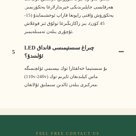
ھەرقايسى جايلىرىدىكى خېرىدارلارغا يەتكۈزىمىز.
يەتكۈزۈش ۋاقتى رايونغا قاراپ ئوخشىمايدۇ (15-
45 كۈن)، بىز زاكازىڭىزغا تولۇق ئىز قوغلاش
ئۇچۇرى بىلەن تەمىنلەيمىز.
LED چىراغ سىستېمىسى قانداق
5
ئۇلىنىدۇ؟
بۇ سىستېما خەلقئارا توك بېسىمى ئۆلچىمىگە
(110v-240v) ماس كېلىدىغان ئايرىم توك
مەركىزى بىلەن ئالدىن سىملىق ئۇلانغان.
FEEL FREE CONTACT US