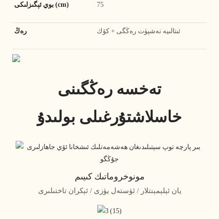
75
بوي ئېگىزلىكى (cm)
ئىتالىيە نەشپۈت رەڭگى + كۆك
رەڭ
تەخسە رەڭگىنى
خاسلاشتۇرغىلى بولىدۇ
مونوخروماتىك كىيىم
يان ئېلېمېنتلار / ئۈستەل يۈزى / ئېكران تاختىلىرى