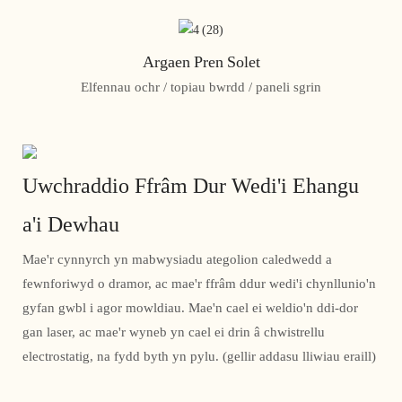
Argaen Pren Solet
Elfennau ochr / topiau bwrdd / paneli sgrin
Uwchraddio Ffrâm Dur Wedi'i Ehangu
a'i Dewhau
Mae'r cynnyrch yn mabwysiadu ategolion caledwedd a
fewnforiwyd o dramor, ac mae'r ffrâm ddur wedi'i chynllunio'n
gyfan gwbl i agor mowldiau. Mae'n cael ei weldio'n ddi-dor
gan laser, ac mae'r wyneb yn cael ei drin â chwistrellu
electrostatig, na fydd byth yn pylu. (gellir addasu lliwiau eraill)