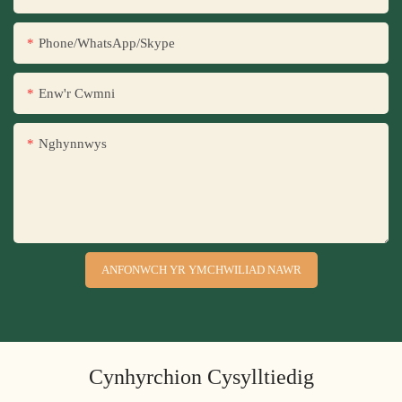
Phone/WhatsApp/Skype
Enw'r Cwmni
Nghynnwys
ANFONWCH YR YMCHWILIAD NAWR
Cynhyrchion Cysylltiedig