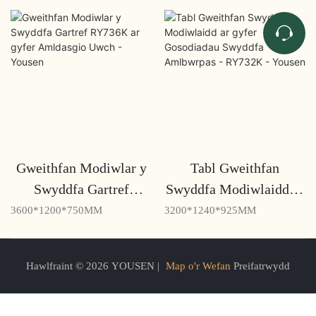
Gweithfan Modiwlar y
Tabl Gweithfan
Swyddfa Gartref
Swyddfa Modiwlaidd ar
RY736K ar gyfer
gyfer Gosodiadau
3600*1200*750MM
3200*1240*925MM
Amldasgio Uwch -
Swyddfa Amlbwrpas -
Yousen
RY732K - Yousen
Hawlfraint © 2026 YOUSEN |
Map o'r Wefan
Preifatrwydd