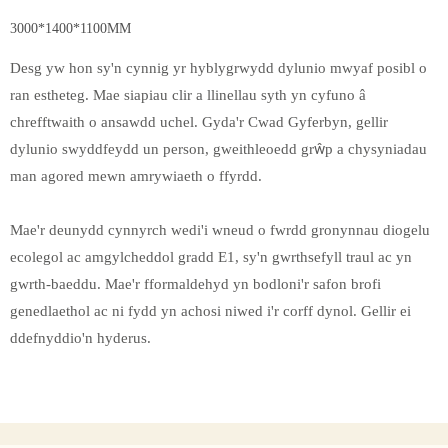
3000*1400*1100MM
Desg yw hon sy'n cynnig yr hyblygrwydd dylunio mwyaf posibl o
ran estheteg. Mae siapiau clir a llinellau syth yn cyfuno â
chrefftwaith o ansawdd uchel. Gyda'r Cwad Gyferbyn, gellir
dylunio swyddfeydd un person, gweithleoedd grŵp a chysyniadau
man agored mewn amrywiaeth o ffyrdd.
Mae'r deunydd cynnyrch wedi'i wneud o fwrdd gronynnau diogelu
ecolegol ac amgylcheddol gradd E1, sy'n gwrthsefyll traul ac yn
gwrth-baeddu. Mae'r fformaldehyd yn bodloni'r safon brofi
genedlaethol ac ni fydd yn achosi niwed i'r corff dynol. Gellir ei
ddefnyddio'n hyderus.