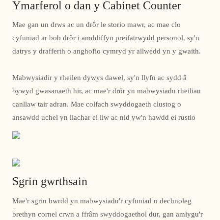
Ymarferol o dan y Cabinet Counter
Mae gan un drws ac un drôr le storio mawr, ac mae clo
cyfuniad ar bob drôr i amddiffyn preifatrwydd personol, sy'n
datrys y drafferth o anghofio cymryd yr allwedd yn y gwaith.
Mabwysiadir y rheilen dywys dawel, sy'n llyfn ac sydd â
bywyd gwasanaeth hir, ac mae'r drôr yn mabwysiadu rheiliau
canllaw tair adran. Mae colfach swyddogaeth clustog o
ansawdd uchel yn llachar ei liw ac nid yw'n hawdd ei rustio
Sgrin gwrthsain
Mae'r sgrin bwrdd yn mabwysiadu'r cyfuniad o dechnoleg
brethyn cornel crwn a ffrâm swyddogaethol dur, gan amlygu'r