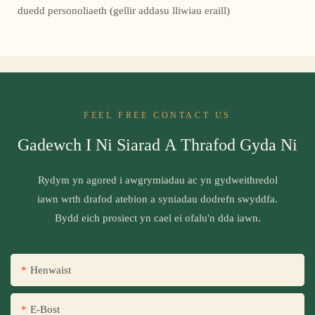
duedd personoliaeth (gellir addasu lliwiau eraill)
FEEL FREE CONTACT US
Gadewch I Ni Siarad A Thrafod Gyda Ni
Rydym yn agored i awgrymiadau ac yn gydweithredol
iawn wrth drafod atebion a syniadau dodrefn swyddfa.
Bydd eich prosiect yn cael ei ofalu'n dda iawn.
Henwaist
E-Bost