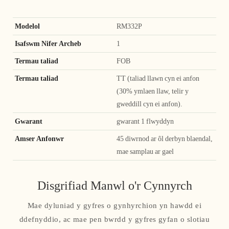
Modelol
RM332P
Isafswm Nifer Archeb
1
Termau taliad
FOB
Termau taliad
TT (taliad llawn cyn ei anfon
(30% ymlaen llaw, telir y
gweddill cyn ei anfon).
Gwarant
gwarant 1 flwyddyn
Amser Anfonwr
45 diwrnod ar ôl derbyn blaendal,
mae samplau ar gael
Disgrifiad Manwl o'r Cynnyrch
Mae dyluniad y gyfres o gynhyrchion yn hawdd ei
ddefnyddio, ac mae pen bwrdd y gyfres gyfan o slotiau