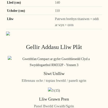
Lled (cm)
140
Uchder (cm)
110
Lliw
Patrwm brethyn titaniwm + oddi
ar wyn + oren
Gellir Addasu Lliw Plât
Siwt Unlliw
Elfennau ochr / topiau bwrdd / paneli sgrin
Lliw Grawn Pren
Panel Bwrdd Gwaith/Sgrin