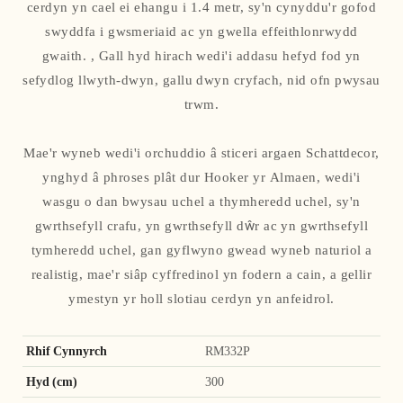
cerdyn yn cael ei ehangu i 1.4 metr, sy'n cynyddu'r gofod
swyddfa i gwsmeriaid ac yn gwella effeithlonrwydd
gwaith. , Gall hyd hirach wedi'i addasu hefyd fod yn
sefydlog llwyth-dwyn, gallu dwyn cryfach, nid ofn pwysau
trwm.
Mae'r wyneb wedi'i orchuddio â sticeri argaen Schattdecor,
ynghyd â phroses plât dur Hooker yr Almaen, wedi'i
wasgu o dan bwysau uchel a thymheredd uchel, sy'n
gwrthsefyll crafu, yn gwrthsefyll dŵr ac yn gwrthsefyll
tymheredd uchel, gan gyflwyno gwead wyneb naturiol a
realistig, mae'r siâp cyffredinol yn fodern a cain, a gellir
ymestyn yr holl slotiau cerdyn yn anfeidrol.
Rhif Cynnyrch
RM332P
Hyd (cm)
300