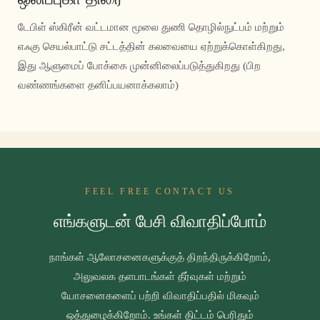
டேபிள் ஸ்கிரீன் வட்டமான மூலை துணி தொழில்நுட்பம் மற்றும்
எஃகு செயல்பாட்டு சட்டத்தின் கலவையை ஏற்றுக்கொள்கிறது,
இது ஆளுமைப் போக்கை முன்னிலைப்படுத்துகிறது (பிற
வண்ணங்களை தனிப்பயனாக்கலாம்)
FEEL FREE CONTACT US
எங்களுடன் பேசி விவாதிப்போம்
நாங்கள் ஆலோசனைகளுக்குத் திறந்திருக்கிறோம்,
அலுவலக தளபாடங்கள் தீர்வுகள் மற்றும்
யோசனைகளைப் பற்றி விவாதிப்பதில் மிகவும்
ஒத்துழைக்கிறோம். உங்கள் திட்டம் பெரிதும்