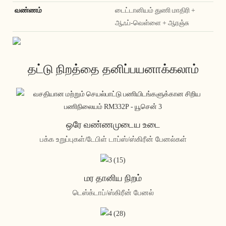
வண்ணம்
டைட்டானியம் துணி மாதிரி +
ஆஃப்-வெள்ளை + ஆரஞ்சு
தட்டு நிறத்தை தனிப்பயனாக்கலாம்
ஒரே வண்ணமுடைய உடை
பக்க உறுப்புகள்/டேபிள் டாப்ஸ்/ஸ்கிரீன் பேனல்கள்
மர தானிய நிறம்
டெஸ்க்டாப்/ஸ்கிரீன் பேனல்