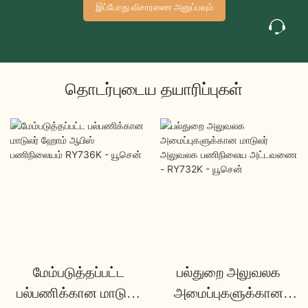
இப்போது விசாரணை அனுப்பவும்
தொடர்புடைய தயாரிப்புகள்
மேம்படுத்தப்பட்ட
பல்துறை அலுவலக
பல்பணிக்கான மாடுலர்
அமைப்புகளுக்கான