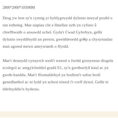
2800*2000*1050MM
Desg yw hon sy'n cynnig yr hyblygrwydd dylunio mwyaf posibl o
ran estheteg. Mae siapiau clir a llinellau syth yn cyfuno â
chrefftwaith o ansawdd uchel. Gyda'r Cwad Gyferbyn, gellir
dylunio swyddfeydd un person, gweithleoedd grŵp a chysyniadau
man agored mewn amrywiaeth o ffyrdd.
Mae'r deunydd cynnyrch wedi'i wneud o fwrdd gronynnau diogelu
ecolegol ac amgylcheddol gradd E1, sy'n gwrthsefyll traul ac yn
gwrth-baeddu. Mae'r fformaldehyd yn bodloni'r safon brofi
genedlaethol ac ni fydd yn achosi niwed i'r corff dynol. Gellir ei
ddefnyddio'n hyderus.