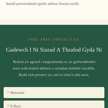
duedd personoliaeth (gellir addasu lliwiau eraill)
FEEL FREE CONTACT US
Gadewch I Ni Siarad A Thrafod Gyda Ni
Rydym yn agored i awgrymiadau ac yn gydweithredol
iawn wrth drafod atebion a syniadau dodrefn swyddfa.
Bydd eich prosiect yn cael ei ofalu'n dda iawn.
Henwaist
E-Bost