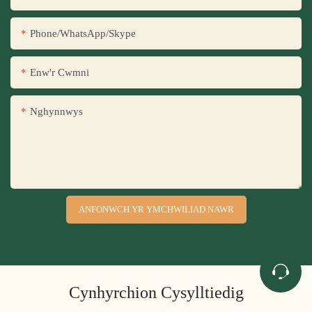
Phone/WhatsApp/Skype
Enw'r Cwmni
Nghynnwys
ANFONWCH YR YMCHWILIAD NAWR
Cynhyrchion Cysylltiedig