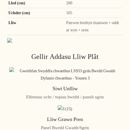
Lled (cm)
200
Uchder (cm)
105
Lliw
Patrwm brethyn titaniwm + oddi
ar wyn + oren
Gellir Addasu Lliw Plât
Siwt Unlliw
Elfennau ochr / topiau bwrdd / paneli sgrin
Lliw Grawn Pren
Panel Bwrdd Gwaith/Sgrin