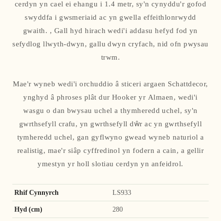
cerdyn yn cael ei ehangu i 1.4 metr, sy'n cynyddu'r gofod
swyddfa i gwsmeriaid ac yn gwella effeithlonrwydd
gwaith. , Gall hyd hirach wedi'i addasu hefyd fod yn
sefydlog llwyth-dwyn, gallu dwyn cryfach, nid ofn pwysau
trwm.
Mae'r wyneb wedi'i orchuddio â sticeri argaen Schattdecor,
ynghyd â phroses plât dur Hooker yr Almaen, wedi'i
wasgu o dan bwysau uchel a thymheredd uchel, sy'n
gwrthsefyll crafu, yn gwrthsefyll dŵr ac yn gwrthsefyll
tymheredd uchel, gan gyflwyno gwead wyneb naturiol a
realistig, mae'r siâp cyffredinol yn fodern a cain, a gellir
ymestyn yr holl slotiau cerdyn yn anfeidrol.
Rhif Cynnyrch
LS933
Hyd (cm)
280