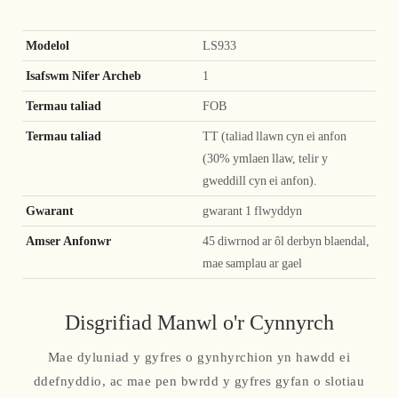
Modelol
LS933
Isafswm Nifer Archeb
1
Termau taliad
FOB
Termau taliad
TT (taliad llawn cyn ei anfon
(30% ymlaen llaw, telir y
gweddill cyn ei anfon).
Gwarant
gwarant 1 flwyddyn
Amser Anfonwr
45 diwrnod ar ôl derbyn blaendal,
mae samplau ar gael
Disgrifiad Manwl o'r Cynnyrch
Mae dyluniad y gyfres o gynhyrchion yn hawdd ei
ddefnyddio, ac mae pen bwrdd y gyfres gyfan o slotiau