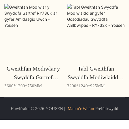
Gweithfan Modiwlar y
Tabl Gweithfan
Swyddfa Gartref
Swyddfa Modiwlaidd ar
RY736K ar gyfer
gyfer Gosodiadau
3600*1200*750MM
3200*1240*925MM
Amldasgio Uwch -
Swyddfa Amlbwrpas -
Yousen
RY732K - Yousen
Hawlfraint © 2026 YOUSEN |
Map o'r Wefan
Preifatrwydd