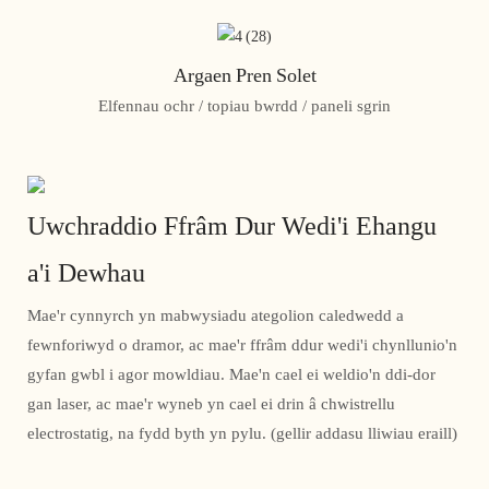
Argaen Pren Solet
Elfennau ochr / topiau bwrdd / paneli sgrin
Uwchraddio Ffrâm Dur Wedi'i Ehangu
a'i Dewhau
Mae'r cynnyrch yn mabwysiadu ategolion caledwedd a
fewnforiwyd o dramor, ac mae'r ffrâm ddur wedi'i chynllunio'n
gyfan gwbl i agor mowldiau. Mae'n cael ei weldio'n ddi-dor
gan laser, ac mae'r wyneb yn cael ei drin â chwistrellu
electrostatig, na fydd byth yn pylu. (gellir addasu lliwiau eraill)