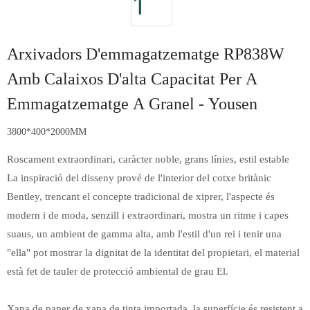
Arxivadors D'emmagatzematge RP838W
Amb Calaixos D'alta Capacitat Per A
Emmagatzematge A Granel - Yousen
3800*400*2000MM
Roscament extraordinari, caràcter noble, grans línies, estil estable
La inspiració del disseny prové de l'interior del cotxe britànic
Bentley, trencant el concepte tradicional de xiprer, l'aspecte és
modern i de moda, senzill i extraordinari, mostra un ritme i capes
suaus, un ambient de gamma alta, amb l'estil d'un rei i tenir una
"ella" pot mostrar la dignitat de la identitat del propietari, el material
està fet de tauler de protecció ambiental de grau El.
Xapa de paper de xapa de tinta importada, la superfície és resistent a