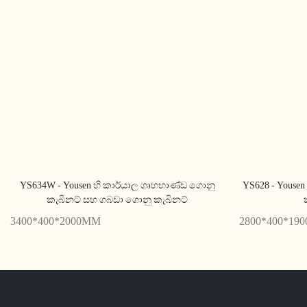
YS634W - Yousen හි කාර්යාල ගෘහභාණ්ඩ ගොනු
YS628 - Youse
කැබිනට් සහ ගබඩා ගොනු කැබිනට්
3400*400*2000MM
2800*400*19