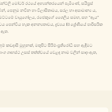
ෙන්ට්ලි මෝටර් රථයේ අභ්‍යන්තරයෙන් පැමිණේ, සයිප්‍රස්
දමමින්, පෙනුම නවීන හා විලාසිතාමය, සරල හා අසාමාන්‍ය ය,
හළ මට්ටමේ වායුගෝලය, රජෙකුගේ ශෛලිය සමඟ, සහ "ඇය"
පෙන්විය හැක අනන්‍යතාවය, ද්‍රව්‍යය El ශ්‍රේණියේ පාරිසරික
 ඇත.
කඩදාසි මුහුනක්, මතුපිට සීරීම්-ප්‍රතිරෝධී සහ ඇඳීමට
උපාංග ගෘහස්ථ උසස් තත්ත්වයේ වෙළඳ නාම වලින් සාදා ඇත,