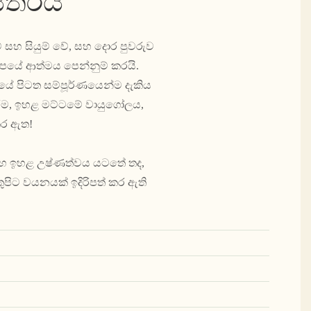
ස්තරය
් සහ සියුම් වේ, සහ දොර පුවරුව
්පයේ ආත්මය පෙන්නුම් කරයි.
 පිටත සම්පූර්ණයෙන්ම දැකිය
රීම, ඉහළ මට්ටමේ වායුගෝලය,
කර ඇත!
නය සහ ඉහළ උෂ්ණත්වය යටතේ තද,
තුපිට වයනයක් ඉදිරිපත් කර ඇති