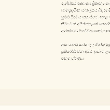
මෝස්තර ආභාෂය බ්‍රිතාන්‍ය බ
සාම්ප්‍රදායික සංකල්පය බිඳ 
සුමට රිද්මය සහ ස්ථර, ඉ
තිබීමෙන් අයිතිකරුගේ ගෞරවය 
ආරක්ෂණ මණ්ඩලයෙන් සාදා
ආනයනය කරන ලද තීන්ත මුහුම් 
ප්‍රතිරෝධී වන අතර දෘඩාංග 
එකම වර්ණය