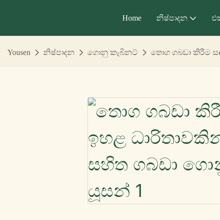
Home
නිෂ්පාදන
එ
Yousen
නිෂ්පාදන
ගොනු කැබිනට්
තොග ගබඩා කිරීම සඳහ