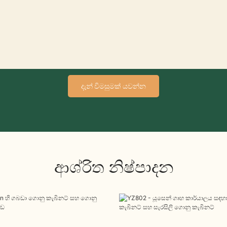
දැන් විමසුමක් යවන්න
ආශ්රිත නිෂ්පාදන