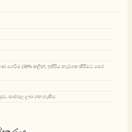
්ණ ගෙවීම (30% කලින්, ඉතිරිය නැව්ගත කිරීමට පෙර
සුව, සාම්පල ලබා ගත හැකිය