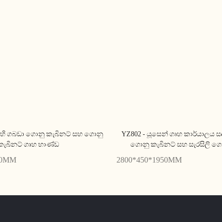
n හි ගබඩා ගොනු කැබිනට් සහ ගොනු
YZ802 - යූසෙන් ගෘහ කාර්යාලය 
කැබිනට් ගෘහ භාණ්ඩ
ගොනු කැබිනට් සහ සැරසිලි ගො
00MM
2800*450*1950MM