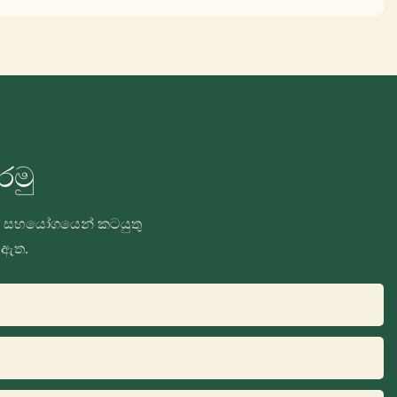
රමු
ඉතා සහයෝගයෙන් කටයුතු
 ඇත.