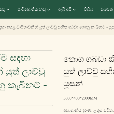
කතු
පාරිභෝගික නඩු
ඇයි අපි
වීඩිය
සම්පත්
ා ඉහළ ධාරිතාවකින් යුත් ලාච්චු සහිත ගබඩා ගොනු කැබිනට් - යූ
තොග ගබඩා කි
යුත් ලාච්චු ස
යූසන්
3800*400*2000MM
අසාමාන්ය දරණ, උතුම් චරිත