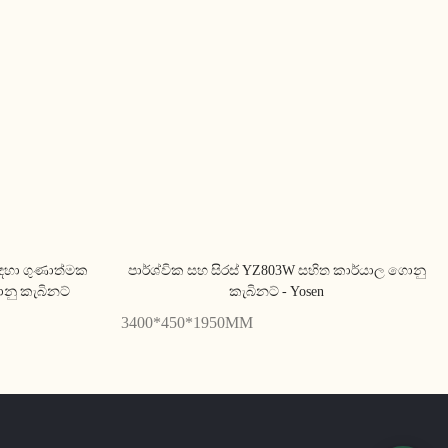
සඳහා ගුණාත්මක
පාර්ශ්වික සහ සිරස් YZ803W සහිත කාර්යාල ගොනු
නු කැබිනට්
කැබිනට් - Yosen
3400*450*1950MM