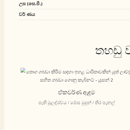
උස (සෙ.මී.)
වර් ණය
තහඩු 
ඒකවර්ණ ඇඳුම
පැති මූලද්රව්ය / මේස මුදුන් / තිර පැනල්