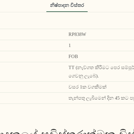
නිෂ්පාදන විස්තර
RP838W
1
FOB
TT (නැව්ගත කිරීමට පෙර සම්පූර
ගෙවනු ලැබේ).
වසර 1ක වගකීමක්
තැන්පතු ලැබීමෙන් දින 45 කට ප