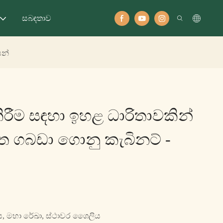
සබඳතාව
සන්
රීම සඳහා ඉහළ ධාරිතාවකින්
හිත ගබඩා ගොනු කැබිනට් -
ය, මහා රේඛා, ස්ථාවර ශෛලිය