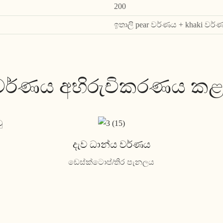
200
ඉතාලි pear වර්ණය + khaki වර්ණ
වර්ණය අභිරුචිකරණය කළ
දැව ධාන්ය වර්ණය
ඩෙස්ක්ටොප්/තිර පැනලය