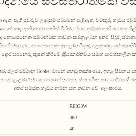
පාදනයේ සවිස්තරාත්මක වි
 ඇත, පැති පුවරුව උණුසුම් එබීමෙන් සෑදී ඇත, වටකුරු හැඩය රවුම
යෙන් සාදා ඇති අතර එමඟින් විශිෂ්ටත්වය අත්කර ගැනීමට සහ ශිල
නොපෙනෙන සම්බන්ධක භාවිතා කරනු ලබන අතර, සිදුරු ස්ථානයේ
රහිත තීන්ත වැඩ, නොපෙනෙන ආලෝක ටියුබ්, අලංකාරය ඉස්මතු කි
ම දොර සරනේරු කුෂන් කිරීමේ ක්‍රියාකාරිත්වය සමඟ යාවත්කාලීන 
ස්ටිකර්, ප්ලස් ජර්මානු Hooker වානේ තහඩු තාක්ෂණය, ඉහළ පීඩ
ිත සහ ඉහළ-උෂ්ණත්වයට ඔරොත්තු දෙන, ස්වභාවික හා යථාර්ථවාදී ම
අතර සමස්ත හැඩය නවීන සහ නවීන වේ. අලංකාරය.
RP838W
380
40