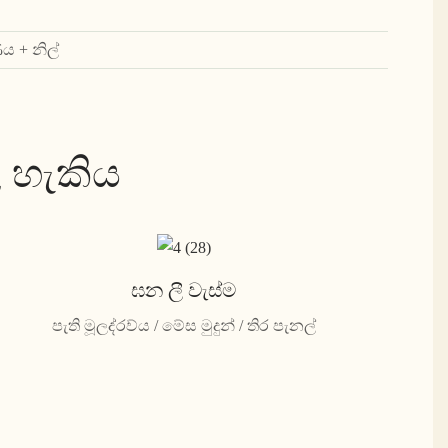
ය + නිල්
 හැකිය
ඝන ලී වැස්ම
පැති මූලද්රව්ය / මේස මුදුන් / තිර පැනල්