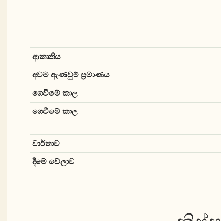
ආකෘතිය
අවම ඇණවුම් ප්‍රමාණය
ගෙවීමේ කාල
ගෙවීමේ කාල
වාර්තාව
දීමේ වේලාව