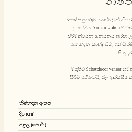
නිෂ්
සමස්ත පුවරුව තෙල්වලින් නිමවා
යුරෝපීය Auman walnut වර්ණ
ජර්මනියෙන් ආනයනය කරන ලද 
නොහැක. කාන්දු වීම, ගන්ධ 
සියලු
මතුපිට Schattdecor veneer 
සීරීම්-ප්‍රතිරෝධී, ජල ආරක්ෂ
නිෂ්පාදන අංකය
දිග (cm)
පළල (සෙ.මී.)