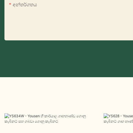
අන්තර්ගතය