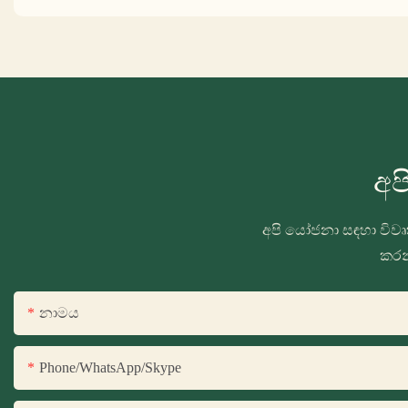
අප
අපි යෝජනා සඳහා විවෘත
කරන
නාමය
Phone/WhatsApp/Skype