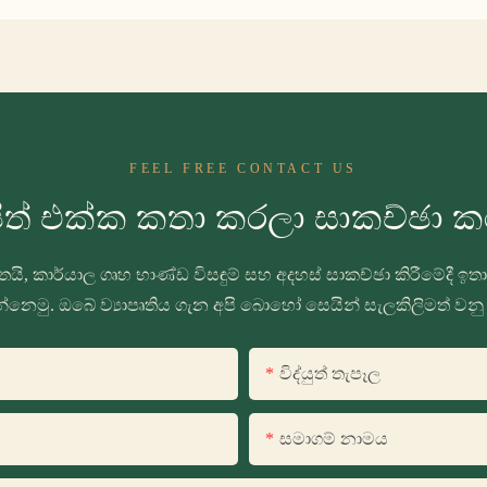
FEEL FREE CONTACT US
ිත් එක්ක කතා කරලා සාකච්ඡා ක
යි, කාර්යාල ගෘහ භාණ්ඩ විසඳුම් සහ අදහස් සාකච්ඡා කිරීමේදී 
්නෙමු. ඔබේ ව්‍යාපෘතිය ගැන අපි බොහෝ සෙයින් සැලකිලිමත් වනු
විද්යුත් තැපෑල
සමාගම් නාමය