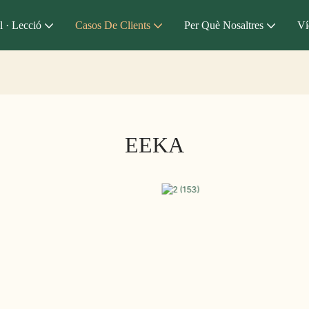
l · Lecció
Casos De Clients
Per Què Nosaltres
Ví
EEKA