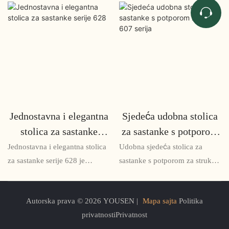
Jednostavna i elegantna
Sjedeća udobna stolica
stolica za sastanke
za sastanke s potporom
serije 628
za struk 607 serija
Jednostavna i elegantna stolica
Udobna sjedeća stolica za
za sastanke serije 628 je
sastanke s potporom za struk
elegantno i funkcionalno
607 serije je savršeno rješenje
rješenje za sjedenje za
za one duge sastanke ili radne
Autorska prava © 2026 YOUSEN |
Mapa sajta
Politika
konferencijske sobe i prostore
sesije gdje je udobnost
privatnostiPrivatnost
za sastanke. Njegov
neophodna. Svojim