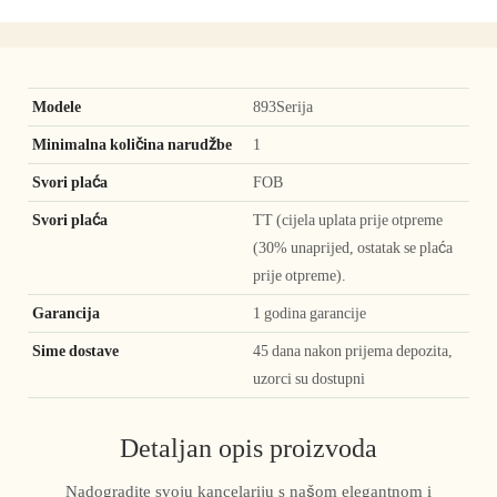
Modele
893Serija
Minimalna količina narudžbe
1
Svori plaća
FOB
Svori plaća
TT (cijela uplata prije otpreme
(30% unaprijed, ostatak se plaća
prije otpreme).
Garancija
1 godina garancije
Sime dostave
45 dana nakon prijema depozita,
uzorci su dostupni
Detaljan opis proizvoda
Nadogradite svoju kancelariju s našom elegantnom i