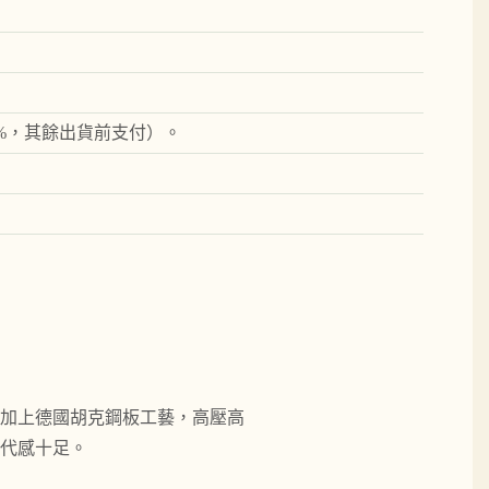
0%，其餘出貨前支付）。
加上德國胡克鋼板工藝，高壓高
代感十足。