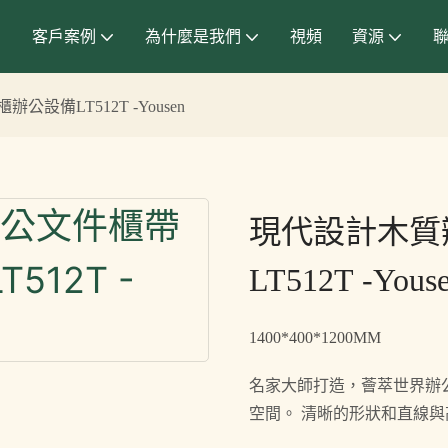
客戶案例
為什麼是我們
視頻
資源
備LT512T -Yousen
現代設計木質
LT512T -Yous
1400*400*1200MM
名家大師打造，薈萃世界辦
空間。 清晰的形狀和直線