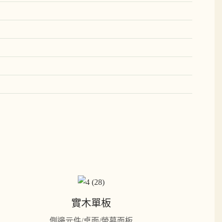
實木單板
側邊元件/桌面/螢幕面板