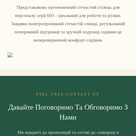
Представляємо ергономічний сітчастий стілець для
персоналу серії 605 - ідеальний для роботи та розваг.
Завдяки повітропроникній сітчастій спинці, регульованій
поперековій підтримці та зручній подушці сидіння це
неперевершений комфорт сидіння.
FEEL FREE CONTACT US
Давайте Поговоримо Та Обговоримо З
Нами
Ми відкриті до пропозицій та готові до співпраці в