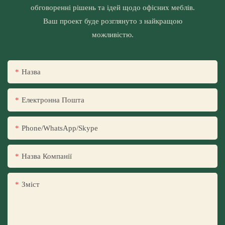
обговоренні рішень та ідей щодо офісних меблів.
Ваш проект буде розглянуто з найкращою
можливістю.
Назва
Електронна Пошта
Phone/WhatsApp/Skype
Назва Компанії
Зміст