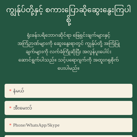
ကျွန်ုပ်တို့နှင့် စကားပြောဆိုဆွေးနွေးကြပါ
စို့
ရုံးခန်းပရိဘောဂဆိုင်ရာ ဖြေရှင်းချက်များနှင့်
အကြံဉာဏ်များကို ဆွေးနွေးရာတွင် ကျွန်ုပ်တို့ အကြံပြု
ချက်များကို လက်ခံကြိုဆိုပြီး အလွန်ပူးပေါင်း
ဆောင်ရွက်ပါသည်။ သင့်ပရောဂျက်ကို အထူးဂရုစိုက်
ပေးပါမည်။
နံမယ်
အီးမေးလ်
Phone/WhatsApp/Skype