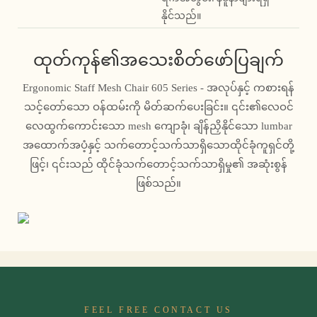
နိုင်သည်။
ထုတ်ကုန်၏အသေးစိတ်ဖော်ပြချက်
Ergonomic Staff Mesh Chair 605 Series - အလုပ်နှင့် ကစားရန်
သင့်တော်သော ဝန်ထမ်းကို မိတ်ဆက်ပေးခြင်း။ ၎င်း၏လေဝင်
လေထွက်ကောင်းသော mesh ကျောခုံ၊ ချိန်ညှိနိုင်သော lumbar
အထောက်အပံ့နှင့် သက်တောင့်သက်သာရှိသောထိုင်ခုံကူရှင်တို့
ဖြင့်၊ ၎င်းသည် ထိုင်ခုံသက်တောင့်သက်သာရှိမှု၏ အဆုံးစွန်
ဖြစ်သည်။
FEEL FREE CONTACT US