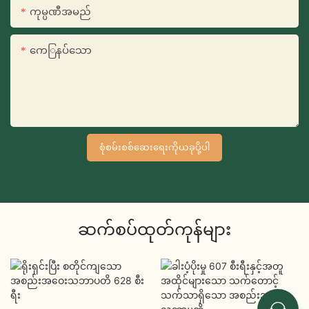
ကုမ္ပဏီအမည်
ကေြနပ်သော
စုံစမ်းစစ်ဆေးရေးကိုယခုပို့ပါ
ဆက်စပ်ထုတ်ကုန်များ