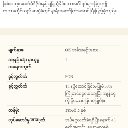
ဖြစ်သည်။ ခေတ်မီဒီဇိုင်းနှင့် ချိန်ညှိနိုင်သောအင်္ဂါရပ်များဖြင့်၊ ဤ
ကုလားထိုင်သည် စားပွဲခုံတွင် နာရီအတော်ကြာအောင် ပြီးပြည့်စုံသည်။
မျက်နှာဖ
605 အစီအစဉ်အစား
အနည်းဆုံး မှာယူမှု
1
အရေအတွက်
ခွင့်လွှတ်က်
FOB
ခွင့်လွှတ်က်
TT (ပို့ဆောင်ခြင်းမပြုမီ 30%
ကြိုတင်ငွေပေးချေပြီး ကျန်ငွေ
ကို ပို့ဆောင်ခြင်းမပြုမီ)။
တန်ဖိုး
အာမခံ ၁ နှစ်
လုပ်ဆောင်မှု সম့တ်
အပ်ငွေလက်ခံရရှိပြီးနောက် 45
ရက်အတွင်း၊ နမူနာများရရှိ