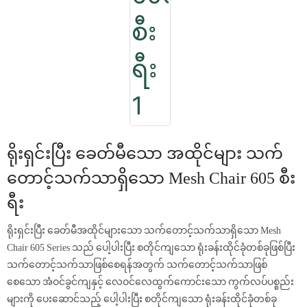
ရိုးရှင်းပြီး ခေတ်မီသော အထိုင်များ သက်
တောင့်သက်သာရှိသော Mesh Chair 605 စီး
ရီး
ရိုးရှင်းပြီး ခေတ်မီအထိုင်များသော သက်တောင့်သက်သာရှိသော Mesh
Chair 605 Series သည် ပေါ့ပါးပြီး စတိုင်ကျသော ရုံးခန်းထိုင်ခုံတစ်ခုဖြစ်ပြီး
သက်တောင့်သက်သာဖြစ်စေရန်အတွက် သက်တောင့်သက်သာဖြစ်
စေသော အံဝင်ခွင်ကျနှင့် လေဝင်လေထွက်ကောင်းသော ကွက်လပ်ပစ္စည်း
များကို ပေးဆောင်သည့် ပေါ့ပါးပြီး စတိုင်ကျသော ရုံးခန်းထိုင်ခုံတစ်ခု