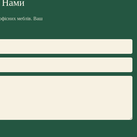
З Нами
 офісних меблів. Ваш