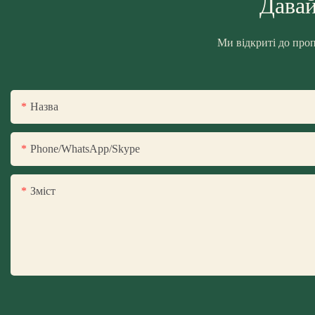
Давай
Ми відкриті до проп
Назва
Phone/WhatsApp/Skype
Зміст