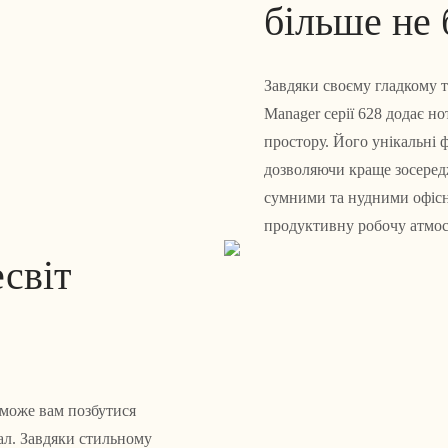
більше не 
Завдяки своєму гладкому т
Manager серії 628 додає н
простору. Його унікальні 
дозволяючи краще зосеред
сумними та нудними офісн
продуктивну робочу атмос
есвіт
оможе вам позбутися
ал. Завдяки стильному