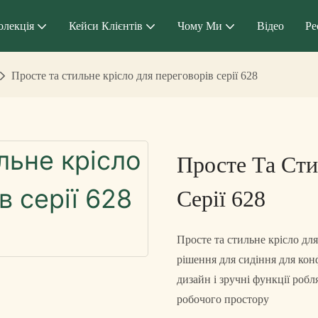
олекція
Кейси Клієнтів
Чому Ми
Відео
Ре
Просте та стильне крісло для переговорів серії 628
Просте Та Сти
Серії 628
Просте та стильне крісло дл
рішення для сидіння для конф
дизайн і зручні функції роб
робочого простору