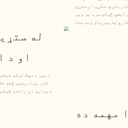
ار وکړئ. ستړي او ستړي
ایشي څوکۍ سره یو ډیر
له ستړیا
او د ا
کار یوازیتوب څخه خلاص
ډیزاین او راحته څوکۍ س
 مهمه ده