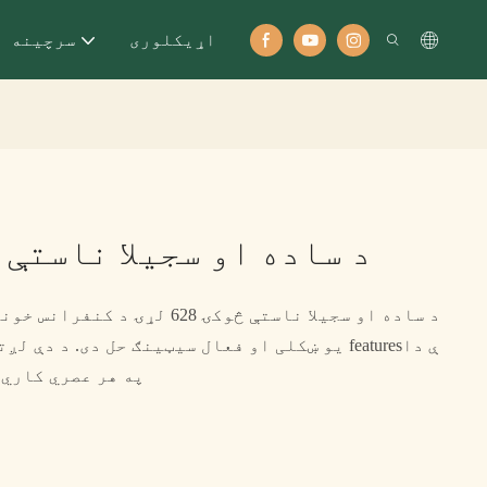
اړيکلوری
سرچینه
د ساده او سجیلا ناستې څوکۍ 8
د ساده او سجیلا ناستې څوکۍ 628 ل
یو ښکلی او فعال سیټینګ حل دی. د دې لږترلږه ډی
په هر عصري کاري 