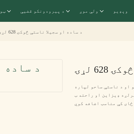
وېډيو
ولې موږ
د پیرودونکو قضیې
ټو
د ساده او سجیلا ناستې څوکۍ 628 لړۍ
62 لړۍ
ړۍ د کنفرانس خونو او د ناستې ساحو لپاره
زاین او راحته ب featuresې دا
ځای کې مناسب اضافه کوي