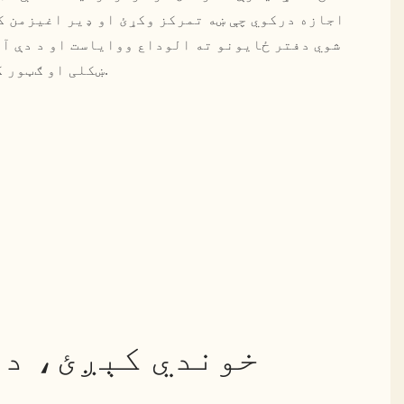
اجازه درکوي چې ښه تمرکز وکړئ او ډیر اغیزمن ک
شوي دفتر ځایونو ته الوداع ووایاست او د دې آر
ښکلی او ګټور کاري چاپیریال وموندئ.
خوندي کېږئ، دا