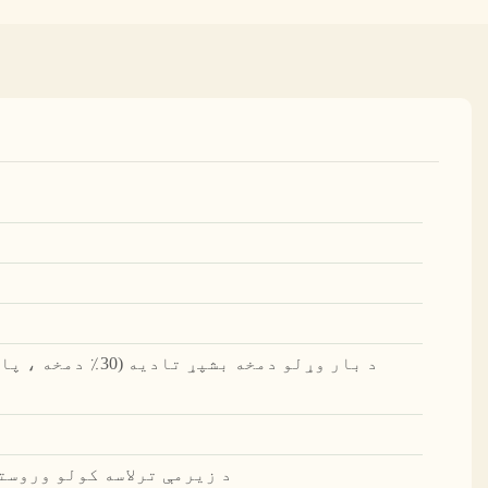
د زیرمې ترلاسه کولو وروسته 45 ورځې، نمونې شتون 