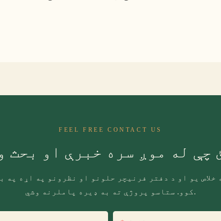
FEEL FREE CONTACT US
 چې له موږ سره خبرې او بحث و
خلاص یو او د دفتر فرنیچر حلونو او نظرونو په اړه په ب
کوو. ستاسو پروژې ته به ډیره پاملرنه وشي.