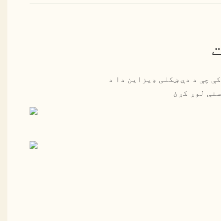
پداسې حال کې چې د دې ښکلی ډیزاین دا د