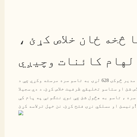
 څخه ځان خلاص کړئ ،
لهام کائنات وچیږي
زموږ د سپک لوکس فیشن مدیر څوکۍ 628 لړۍ به تاسو سره مرسته وکړي چې د
 شئ او ستاسو تخلیقي ظرفیت خلاص کړئ. د دې سجیلا
ره ، تاسو به هڅول شئ چې نوي ننګونې په پام کې
ونیسئ او مسلکي نړۍ فتح کړئ. نن خپل ترلاسه کړئ!