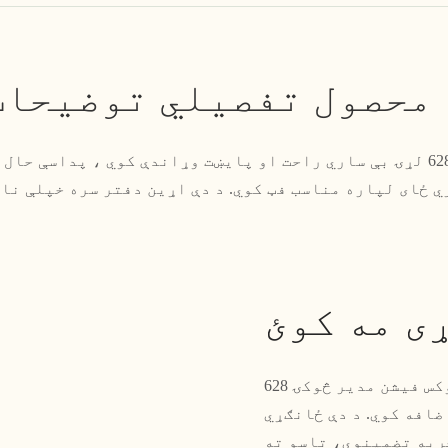
 محصول تفصيلي توضیحات
د ساده او سجیلا ناستې څوکۍ 628 لړۍ بې ساري راحت او پایښت وړاندې کوي ، 
ی مه کوئ
د دې په زړه پورې او سجیلا ډیزاین سره، د رڼا لوکس فیشن مدیر څوکۍ 628
ضافه کوي. د دې ځانګړي
ربه تضمینوي، تاسو ته