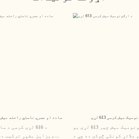
میک میش کرسی 613 لړۍ
ساده او عصري ناستي راحته میش کرسی 6
د ایرګونومیک میش چیر 613 لړۍ یو
د 616 لړۍ کرسی د 
 ملاتړ کونکی څوکۍ ده چې د
ډیزاین بشپړ ترکیب دی