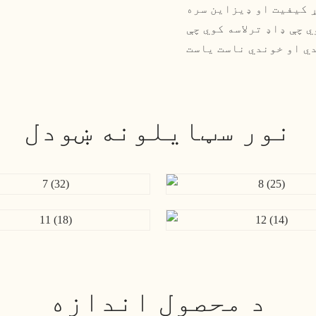
628 لړۍ د عالي جوړ کیفیت او ډیزاین سره
چې ډاډ ترلاسه کوي چې
نور سټایلونه ښودل
د محصول اندازه