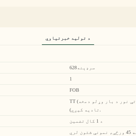
د تولید خبرتياوې
سرډېنه628
1
FOB
TT (د بار وړلو دمخه بشپړ تادیه (30٪ دمخه ، پاتې نور د بار وړلو دمخه
تادیه کیږي).
د 1 کال تضمین
لري