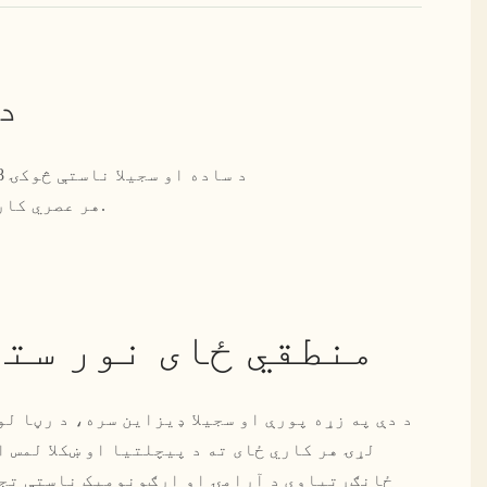
د
هر عصري کاري ځای لپاره مناسب فټ کوي. د دې اړین دفتر سره خپلې ناستې لوړ کړئ.
منطقي ځای نور ستړ
لړۍ هر کاري ځای ته د پیچلتیا او ښکلا لمس ا
ځانګړتیاوې د آرامۍ او ارګونومیک ناستې تج