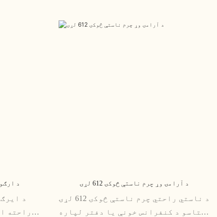
د آرامۍ وړ چرم ناستې څوکۍ 612 لړۍ
د ارګونو
د ناستي راحتي چرم ناستې څوکۍ 612 لړۍ
ستاسو د کنفرانس خونې یا دفتر لپاره
راحته او