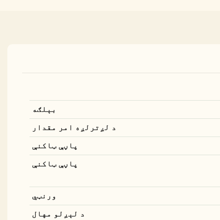
بېلګه
د لږترلږه امر مقدار
پاڼې ټاکنې
پاڼې ټاکنې
ورنټي
د لېږلو مهال