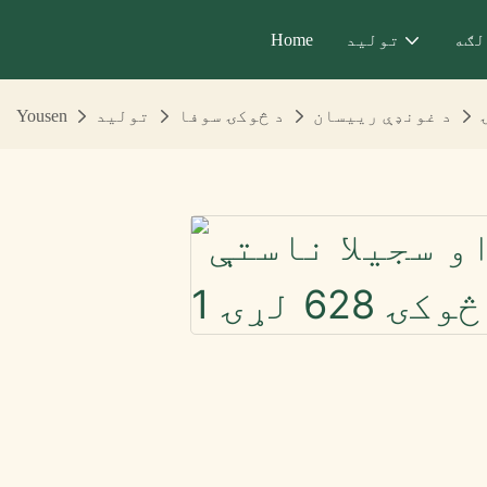
لګه
تولید
Home
د غونډې رییسان
د څوکۍ سوفا
تولید
Yousen