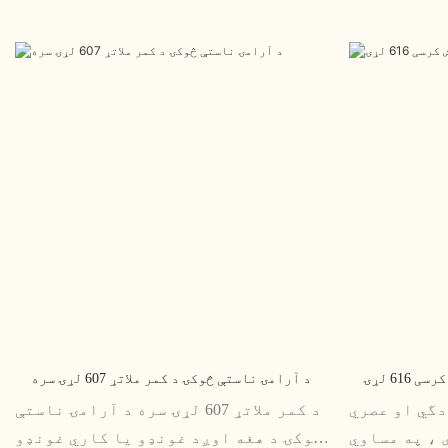
61 لړۍ
د آرامۍ ناستې څوکۍ د کمر ملاتړ 607 لړۍ سره
سادگي او عصري
د کمر ملاتړ 607 لړۍ سره د آرامۍ ناستې
 ، په مساوي
څوکۍ د هغه اوږد غونډو یا کاري غونډو