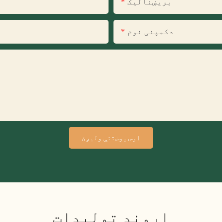
بریښنالیک
دکمپنی نوم
اوس پوښتنې ولیږئ
اړوند توليدات