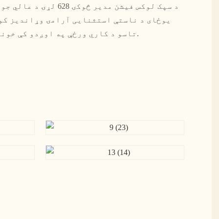
د سپک لوکس فیشن مدیر څوکۍ 
یوځای د ناستې استثنایی آرامۍ وړاندیز کوي 
تاسو د کاري ورځې په اوږدو کې خوندي او خوندي ناست یاست.