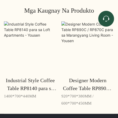
Mga Kaugnay Na Produkto
Industrial Style Coffee
Designer Modern
Table RP8140 para sa
Coffee Table RP890C /
Loft Apartments -
RP870C para sa
1400*700*440MM
920*700*380MM /
Yousen
Marangyang Living
600*700*450MM
Room - Yousen