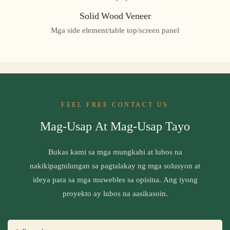
Solid Wood Veneer
Mga side element/table top/screen panel
FEEL FREE CONTACT US
Mag-Usap At Mag-Usap Tayo
Bukas kami sa mga mungkahi at lubos na
nakikipagtulungan sa pagtalakay ng mga solusyon at
ideya para sa mga muwebles sa opisina. Ang iyong
proyekto ay lubos na aasikasoin.