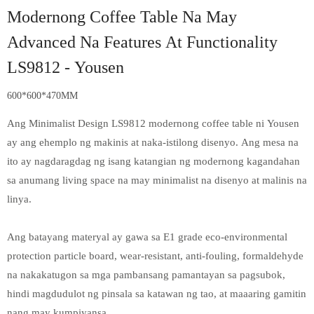
Modernong Coffee Table Na May
Advanced Na Features At Functionality
LS9812 - Yousen
600*600*470MM
Ang Minimalist Design LS9812 modernong coffee table ni Yousen
ay ang ehemplo ng makinis at naka-istilong disenyo. Ang mesa na
ito ay nagdaragdag ng isang katangian ng modernong kagandahan
sa anumang living space na may minimalist na disenyo at malinis na
linya.
Ang batayang materyal ay gawa sa E1 grade eco-environmental
protection particle board, wear-resistant, anti-fouling, formaldehyde
na nakakatugon sa mga pambansang pamantayan sa pagsubok,
hindi magdudulot ng pinsala sa katawan ng tao, at maaaring gamitin
nang may kumpiyansa.