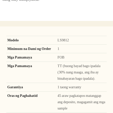
Modelo
LS9812
Minimum na Dami ng Order
1
Mga Pamamaya
FOB
Mga Pamamaya
TT (buong bayad bago ipadala
(30% nang maaga, ang iba ay
binabayaran bago ipadala).
Garantiya
1 taong warranty
Oras ng Paghahatid
45 araw pagkatapos matanggap
ang deposito, magagamit ang mga
sample