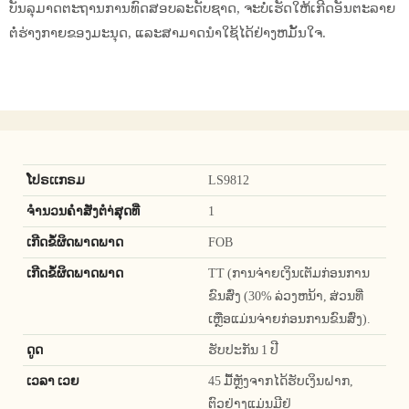
ບັນລຸມາດຕະຖານການທົດສອບລະດັບຊາດ, ຈະບໍ່ເຮັດໃຫ້ເກີດອັນຕະລາຍ
ຕໍ່ຮ່າງກາຍຂອງມະນຸດ, ແລະສາມາດນໍາໃຊ້ໄດ້ຢ່າງຫມັ້ນໃຈ.
ໂປຣເເກຣມ
LS9812
ຈໍານວນຄໍາສັ່ງຕໍາ່ສຸດທີ່
1
ເກີດຂໍ້ຜິດພາດພາດ
FOB
ເກີດຂໍ້ຜິດພາດພາດ
TT (ການຈ່າຍເງິນເຕັມກ່ອນການ
ຂົນສົ່ງ (30% ລ່ວງຫນ້າ, ສ່ວນທີ່
ເຫຼືອແມ່ນຈ່າຍກ່ອນການຂົນສົ່ງ).
ດູດ
ຮັບປະກັນ 1 ປີ
ເວລາ ເວຍ
45 ມື້ຫຼັງຈາກໄດ້ຮັບເງິນຝາກ,
ຕົວຢ່າງແມ່ນມີຢູ່