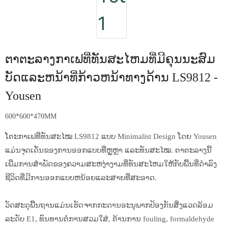
ຕາຕະລາງກາເຟທີ່ທັນສະໄຫມທີ່ມີຄຸນນະສົມ
ບັດແລະຫນ້າທີ່ກ້າວຫນ້າທາງດ້ານ LS9812 -
Yousen
600*600*470MM
ໂຕະກາເຟທີ່ທັນສະໄໝ LS9812 ແບບ Minimalist Design ໂດຍ Yousen
ແມ່ນຈຸດເດັ່ນຂອງການອອກແບບທີ່ຫຼູຫຼາ ແລະທັນສະໄໝ. ຕາຕະລາງນີ້
ເພີ່ມການສໍາພັດຂອງຄວາມສະຫງ່າງາມທີ່ທັນສະໄຫມໃຫ້ກັບພື້ນທີ່ດໍາລົງ
ຊີວິດທີ່ມີການອອກແບບຫນ້ອຍແລະສາຍທີ່ສະອາດ.
ວັດສະດຸພື້ນຖານແມ່ນເຮັດຈາກກະດານອະນຸພາກປ້ອງກັນສິ່ງແວດລ້ອມ
ລະດັບ E1, ທົນທານຕໍ່ການສວມໃສ່, ຕ້ານການ fouling, formaldehyde