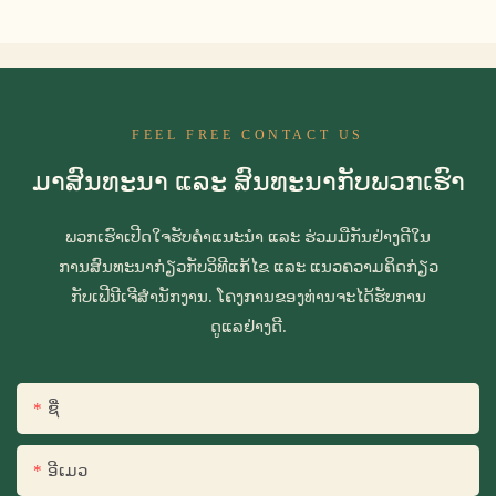
FEEL FREE CONTACT US
ມາສົນທະນາ ແລະ ສົນທະນາກັບພວກເຮົາ
ພວກເຮົາເປີດໃຈຮັບຄຳແນະນຳ ແລະ ຮ່ວມມືກັນຢ່າງດີໃນ
ການສົນທະນາກ່ຽວກັບວິທີແກ້ໄຂ ແລະ ແນວຄວາມຄິດກ່ຽວ
ກັບເຟີນີເຈີສຳນັກງານ. ໂຄງການຂອງທ່ານຈະໄດ້ຮັບການ
ດູແລຢ່າງດີ.
ຊື່
ອີເມວ