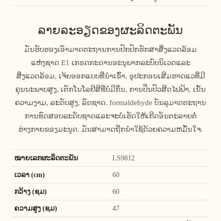
ລາຍລະອຽດຂອງຜະລິດຕະພັນ
ມັນຮັບຮອງເອົາມາດຕະຖານການປົກປັກຮັກສາສິ່ງແວດລ້ອມ
ແຫ່ງຊາດ E1 ເກຣດກະດານອະນຸພາກລະບົບນິເວດແລະ
ສິ່ງແວດລ້ອມ, ເຈ້ຍອອກແບບທີ່ນໍາເຂົ້າ, ອຸປະກອນເສີມຮາດແວທີ່ມີ
ຄຸນນະພາບສູງ, ເຕັກໂນໂລຢີສີທີ່ບໍ່ມີກິ່ນ, ການປິ່ນປົວສີດໄຟຟ້າ, ເນັ້ນ
ຄວາມງາມ, ລະດັບສູງ, ລົດຊາດ. formaldehyde ບັນລຸມາດຕະຖານ
ການທົດສອບລະດັບຊາດແລະຈະບໍ່ເຮັດໃຫ້ເກີດອັນຕະລາຍຕໍ່
ຮ່າງກາຍຂອງມະນຸດ. ມັນສາມາດຖືກນໍາໃຊ້ດ້ວຍຄວາມຫມັ້ນໃຈ.
ໝາຍເລກຜະລິດຕະພັນ
LS9812
ເວລາ (cm)
60
ກວ້າງ (ຊມ)
60
ຄວາມສູງ (ຊມ)
47