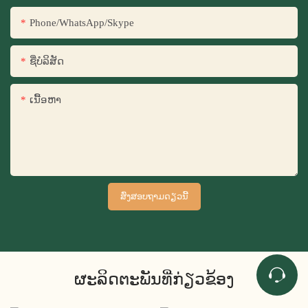
Phone/WhatsApp/Skype
ຊື່​ບໍ​ລິ​ສັດ
ເນື້ອຫາ
ສົ່ງສອບຖາມດຽວນີ້
ຜະລິດຕະພັນທີ່ກ່ຽວຂ້ອງ