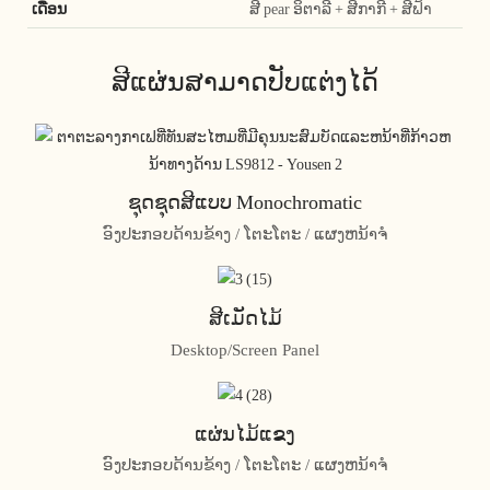
ເດືອນ
ສີ pear ອິຕາລີ + ສີກາກີ + ສີຟ້າ
ສີແຜ່ນສາມາດປັບແຕ່ງໄດ້
ຊຸດຊຸດສີແບບ Monochromatic
ອົງປະກອບດ້ານຂ້າງ / ໂຕະໂຕະ / ແຜງຫນ້າຈໍ
ສີເມັດໄມ້
Desktop/Screen Panel
ແຜ່ນໄມ້ແຂງ
ອົງປະກອບດ້ານຂ້າງ / ໂຕະໂຕະ / ແຜງຫນ້າຈໍ