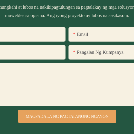
ungkahi at lubos na nakikipagtulungan sa pagtalakay ng mga solusyon 
muwebles sa opisina. Ang iyong proyekto ay lubos na aasikasoin.
Email
Pangalan Ng Kumpanya
MAGPADALA NG PAGTATANONG NGAYON