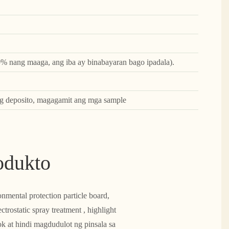
% nang maaga, ang iba ay binabayaran bago ipadala).
g deposito, magagamit ang mga sample
odukto
mental protection particle board,
rostatic spray treatment , highlight
 at hindi magdudulot ng pinsala sa