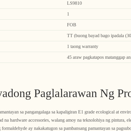
LS9810
1
FOB
TT (buong bayad bago ipadala (30
1 taong warranty
45 araw pagkatapos matanggap an
yadong Paglalarawan Ng Pr
ntayan sa pangangalaga sa kapaligiran E1 grade ecological at environ
ad na hardware accessories, walang amoy na teknolohiya ng pintura, elect
g formaldehyde ay nakakatugon sa pambansang pamantayan sa pagsubok