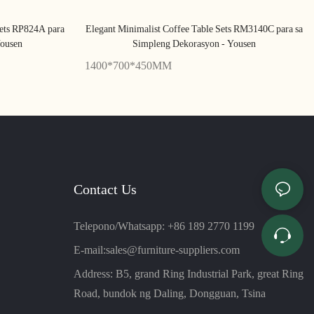
ets RP824A para
Elegant Minimalist Coffee Table Sets RM3140C para sa
Yousen
Simpleng Dekorasyon - Yousen
1400*700*450MM
Contact Us
Telepono/Whatsapp: +86 189 2770 1199
E-mail:
sales@furniture-suppliers.com
Address: B5, grand Ring Industrial Park, great Ring
Road, bundok ng Daling, Dongguan, Tsina