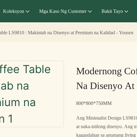
Koleksyon
Mga Kaso Ng Customer
Bakit Tayo
ble LS9810 : Makintab na Disenyo at Premium na Kalidad - Yousen
Modernong Cof
Na Disenyo At
800*800*750MM
Ang Minimalist Design LS9810
at naka-istilong disenyo. Ang 
kagandahan sa anumang living s