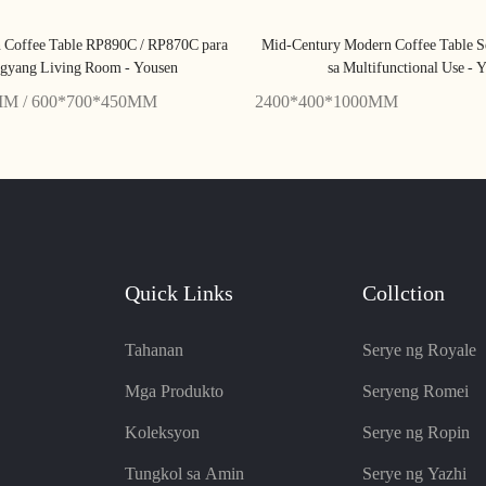
 Coffee Table RP890C / RP870C para
Mid-Century Modern Coffee Table S
ngyang Living Room - Yousen
sa Multifunctional Use - 
MM / 600*700*450MM
2400*400*1000MM
Quick Links
Collction
Tahanan
Serye ng Royale
Mga Produkto
Seryeng Romei
Koleksyon
Serye ng Ropin
Tungkol sa Amin
Serye ng Yazhi