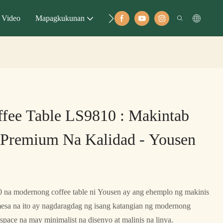
Video
Mapagkukunan
Mag-Ugod
fee Table LS9810 : Makintab
 Premium Na Kalidad - Yousen
 na modernong coffee table ni Yousen ay ang ehemplo ng makinis
mesa na ito ay nagdaragdag ng isang katangian ng modernong
pace na may minimalist na disenyo at malinis na linya.