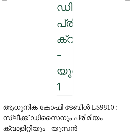
ആധുനിക കോഫി ടേബിൾ LS9810 :
സ്ലീക്ക് ഡിസൈനും പ്രീമിയം
ക്വാളിറ്റിയും - യൂസൻ