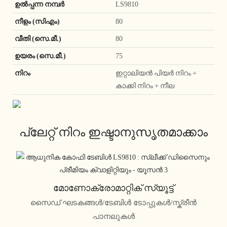
ഉൽപ്പന്ന നമ്പർ
LS9810
നീളം (സിഎം)
80
വീതി (സെ.മീ.)
80
ഉയരം (സെ.മീ.)
75
നിറം
ഇറ്റാലിയൻ പിയർ നിറം +
കാക്കി നിറം + നീല
പ്ലേറ്റ് നിറം ഇഷ്ടാനുസൃതമാക്കാം
മോണോക്രോമാറ്റിക് സ്യൂട്ട്
സൈഡ് ഘടകങ്ങൾ/ടേബിൾ ടോപ്പുകൾ/സ്ക്രീൻ
പാനലുകൾ