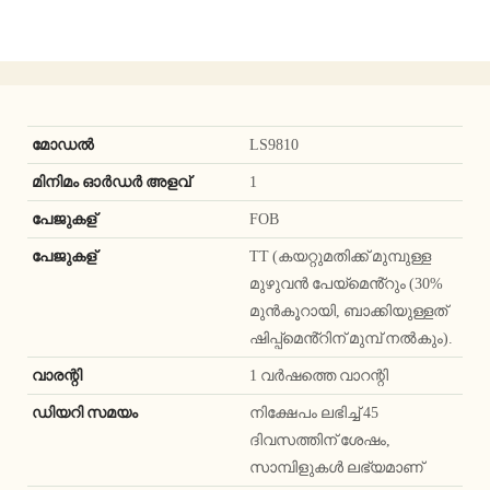
മോഡൽ
LS9810
മിനിമം ഓർഡർ അളവ്
1
പേജുകള്
FOB
പേജുകള്
TT (കയറ്റുമതിക്ക് മുമ്പുള്ള
മുഴുവൻ പേയ്‌മെൻ്റും (30%
മുൻകൂറായി, ബാക്കിയുള്ളത്
ഷിപ്പ്‌മെൻ്റിന് മുമ്പ് നൽകും).
വാരന്റി
1 വർഷത്തെ വാറന്റി
ഡിയറി സമയം
നിക്ഷേപം ലഭിച്ച് 45
ദിവസത്തിന് ശേഷം,
സാമ്പിളുകൾ ലഭ്യമാണ്