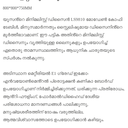
800*800*750MM
യൂസൻ്റെ മിനിമലിസ്റ്റ് ഡിസൈൻ LS9810 മോഡേൺ കോഫി
ടേബിൾ, മിനുസമാർന്നതും സ്റ്റൈലിഷുമായ ഡിസൈനിൻ്റെ
മൂർത്തീഭാവമാണ്. ഈ പട്ടിക അതിൻ്റെ മിനിമലിസ്റ്റ്
ഡിസൈനും വൃത്തിയുള്ള ലൈനുകളും ഉപയോഗിച്ച്
ഏതൊരു താമസസ്ഥലത്തിനും ആധുനിക ചാരുതയുടെ
സ്പർശം നൽകുന്നു.
അടിസ്ഥാന മെറ്റീരിയൽ E1 ഗ്രേഡ് ഇക്കോ-
എൻവയോൺമെൻ്റൽ പ്രൊട്ടക്ഷൻ കണികാ ബോർഡ്
ഉപയോഗിച്ചാണ് നിർമ്മിച്ചിരിക്കുന്നത്, ധരിക്കുന്ന പ്രതിരോധം,
ആൻ്റി-ഫൗളിംഗ്, ഫോർമാൽഡിഹൈഡ് ദേശീയ
പരിശോധനാ മാനദണ്ഡങ്ങൾ പാലിക്കുന്നു,
മനുഷ്യശരീരത്തിന് ദോഷം വരുത്തില്ല,
ആത്മവിശ്വാസത്തോടെ ഉപയോഗിക്കാൻ കഴിയും.