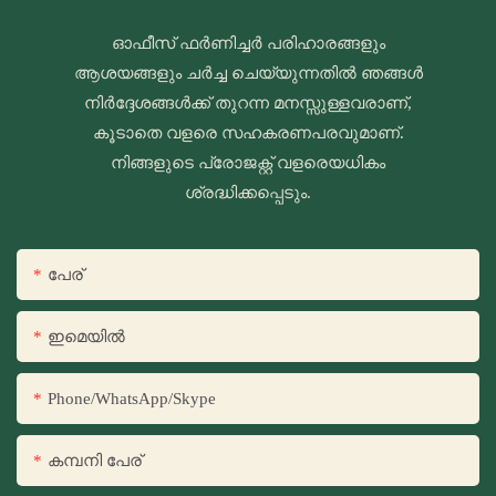
ഓഫീസ് ഫർണിച്ചർ പരിഹാരങ്ങളും
ആശയങ്ങളും ചർച്ച ചെയ്യുന്നതിൽ ഞങ്ങൾ
നിർദ്ദേശങ്ങൾക്ക് തുറന്ന മനസ്സുള്ളവരാണ്,
കൂടാതെ വളരെ സഹകരണപരവുമാണ്.
നിങ്ങളുടെ പ്രോജക്റ്റ് വളരെയധികം
ശ്രദ്ധിക്കപ്പെടും.
പേര്
ഇമെയിൽ
Phone/WhatsApp/Skype
കമ്പനി പേര്