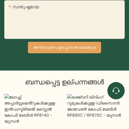
സന്തുഷ്ടമായ
അന്വേഷണം ഇപ്പോൾ അയയ്ക്കുക
ബന്ധപ്പെട്ട ഉല്പന്നങ്ങൾ