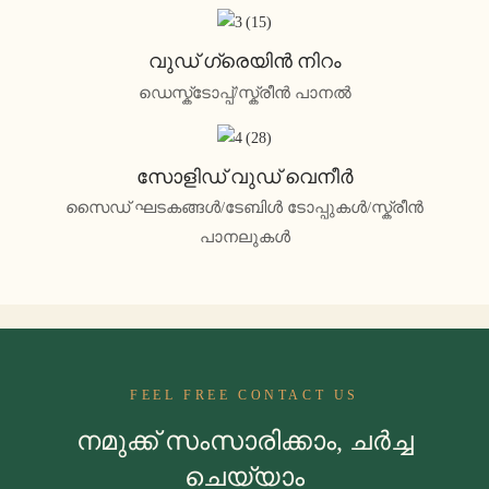
വുഡ് ഗ്രെയിൻ നിറം
ഡെസ്ക്ടോപ്പ്/സ്ക്രീൻ പാനൽ
സോളിഡ് വുഡ് വെനീർ
സൈഡ് ഘടകങ്ങൾ/ടേബിൾ ടോപ്പുകൾ/സ്ക്രീൻ
പാനലുകൾ
FEEL FREE CONTACT US
നമുക്ക് സംസാരിക്കാം, ചർച്ച
ചെയ്യാം