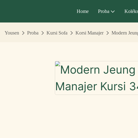
Home
Proba
Koléks
Yousen
Proba
Kursi Sofa
Korsi Manajer
Modern Jeung 