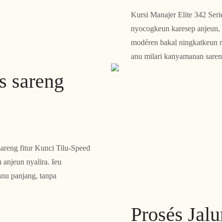
Kursi Manajer Elite 342 Ser
nyocogkeun karesep anjeun, 
modéren bakal ningkatkeun r
anu milari kanyamanan sare
s sareng
areng fitur Kunci Tilu-Speed
anjeun nyalira. Ieu
nu panjang, tanpa
Prosés Jal