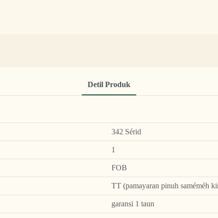
Detil Produk
342 Sérid
1
FOB
TT (pamayaran pinuh saméméh kir
garansi 1 taun