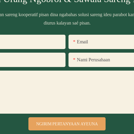
 sareng kooperatif pisan dina ngabahas solusi sareng ideu parabot ka
diurus kalayan saé pisan.
Email
Nami Perusahaan
NGIRIM PERTANYAAN AYEUNA