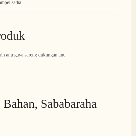
ampel sadia
roduk
ain anu gaya sareng dukungan anu
 Bahan, Sababaraha