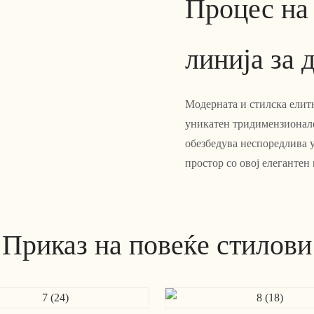
Процес на
линија за 
Модерната и стилска елитн
уникатен тридимензионале
обезбедува неспоредлива 
простор со овој елегантен
Приказ на повеќе стилови