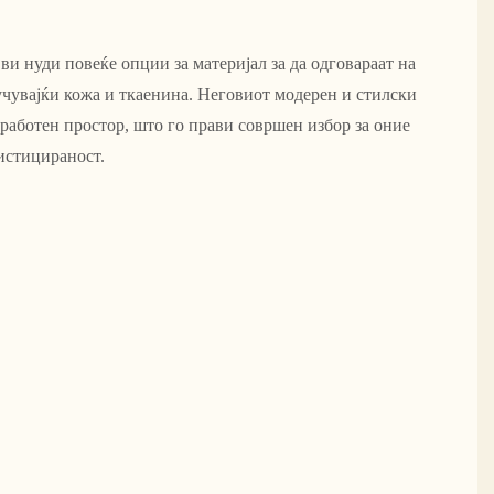
 ви нуди повеќе опции за материјал за да одговараат на
чувајќи кожа и ткаенина. Неговиот модерен и стилски
ј работен простор, што го прави совршен избор за оние
истицираност.