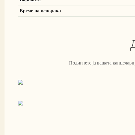
Време на испорака
Подигнете ја вашата канцелариј