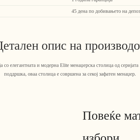
45 дена по добивањето на депо
Детален опис на производо
а со елегантната и модерна Elite менаџерска столица од серијата 
поддршка, оваа столица е совршена за секој зафатен менаџер.
Повеќе мат
избори