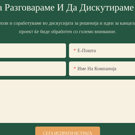
а Разговараме И Да Дискутираме
лози и соработуваме во дискусијата за решенија и идеи за канце
проект ќе биде обработен со големо внимание.
Е-Пошта
Име На Компанија
СЕГА ИСПРАТИ ИСТРАГА