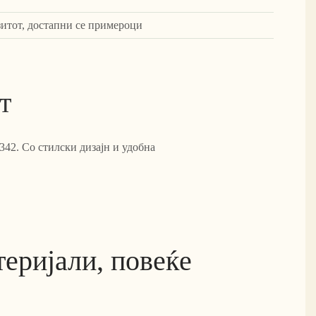
зитот, достапни се примероци
т
342. Со стилски дизајн и удобна
еријали, повеќе