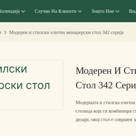
Колекција
Случаи На Клиенти
Зошто Ние
Ви
и
Модерен и стилски елитен менаџерски стол 342 серија
Модерен И Ст
Стол 342 Сери
Модерната и стилска елитна 
столица која ги комбинира с
дизајн, овој стол е совршен 