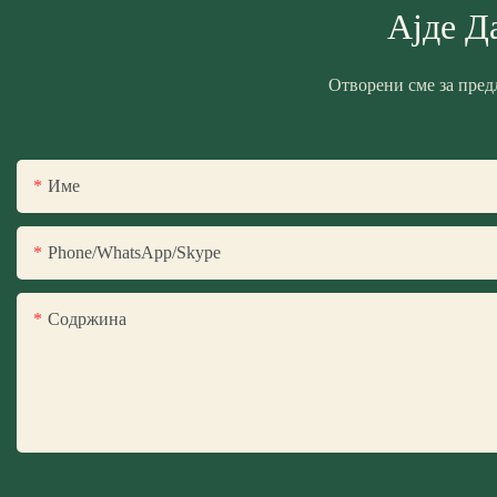
Ајде Д
Отворени сме за пред
Име
Phone/WhatsApp/Skype
Содржина