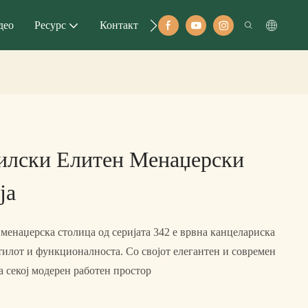
део
Ресурс
Контакт
илски Елитен Менаџерски
ја
менаџерска столица од серијата 342 е врвна канцелариска
тилот и функционалноста. Со својот елегантен и современ
за секој модерен работен простор