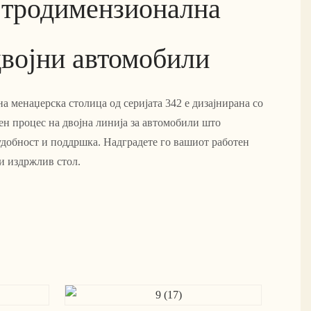
 тродимензионална
двојни автомобили
а менаџерска столица од серијата 342 е дизајнирана со
н процес на двојна линија за автомобили што
удобност и поддршка. Надградете го вашиот работен
 и издржлив стол.