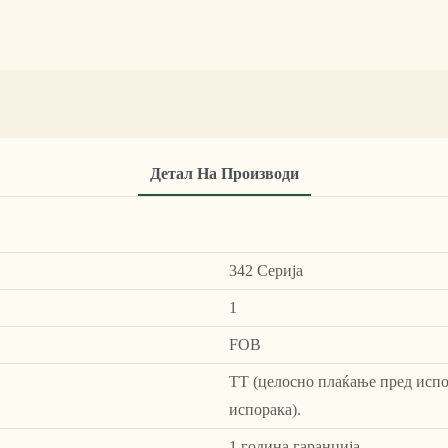
Детал На Производи
342 Серија
1
FOB
ТТ (целосно плаќање пред испо
испорака).
1 година гаранција