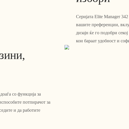
Серијата Elite Manager 342
вашите преференции, вклу
дизајн ќе го подобри секо
кои бараат удобност и соф
зини,
 доаѓа со функција за
испособите потпирачот за
седите и да работите