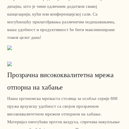
дизајна, што је чини одличним додатком свакој
канцеларији, кући или конференцијској сали. Са
могућношћу прилагођавања различитим подешавањима,
ваша удобност и продуктивност ће бити максимизирани
током целог дана!
Прозрачна висококвалитетна мрежа
отпорна на хабање
Наша ергономска мрежаста столица за особље серије 808
пружа врхунску удобност са својом прозрачном
висококвалитетном мрежом отпорном на хабање.
Материјал омогућава проток ваздуха, спречава накупљање