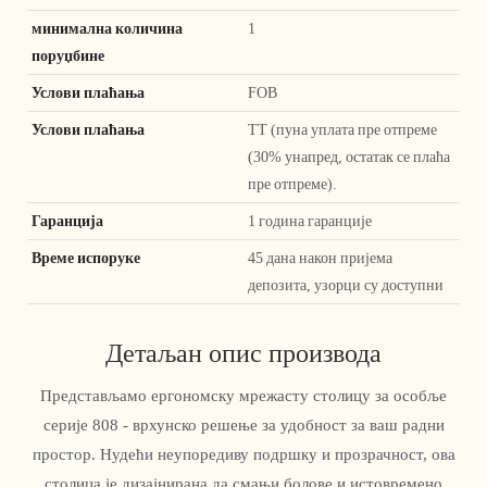
минимална количина
1
поруџбине
Услови плаћања
FOB
Услови плаћања
ТТ (пуна уплата пре отпреме
(30% унапред, остатак се плаћа
пре отпреме).
Гаранција
1 година гаранције
Време испоруке
45 дана након пријема
депозита, узорци су доступни
Детаљан опис производа
Представљамо ергономску мрежасту столицу за особље
серије 808 - врхунско решење за удобност за ваш радни
простор. Нудећи неупоредиву подршку и прозрачност, ова
столица је дизајнирана да смањи болове и истовремено