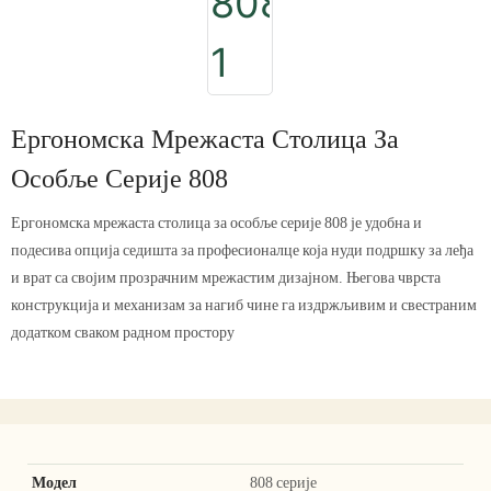
Ергономска Мрежаста Столица За
Особље Серије 808
Ергономска мрежаста столица за особље серије 808 је удобна и
подесива опција седишта за професионалце која нуди подршку за леђа
и врат са својим прозрачним мрежастим дизајном. Његова чврста
конструкција и механизам за нагиб чине га издржљивим и свестраним
додатком сваком радном простору
Модел
808 серије