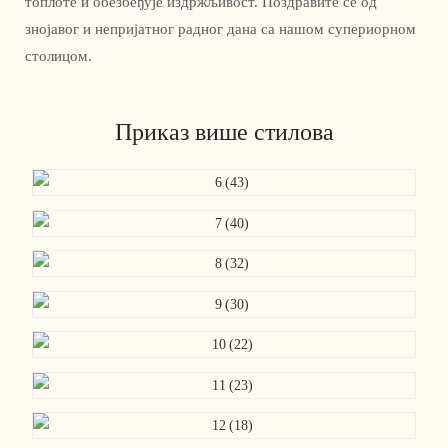
топлоте и обезбеђује издржљивост. Поздравите се од
знојавог и непријатног радног дана са нашом супериорном
столицом.
Приказ више стилова