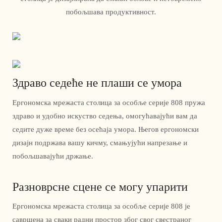
побољшава продуктивност.
Здраво седеће не плаши се умора
Ергономска мрежаста столица за особље серије 808 пружа
здраво и удобно искуство седења, омогућавајући вам да
седите дуже време без осећаја умора. Његов ергономски
дизајн подржава вашу кичму, смањујући напрезање и
побољшавајући држање.
Разноврсне сцене се могу упарити
Ергономска мрежаста столица за особље серије 808 је
савршена за сваки радни простор због свог свестраног