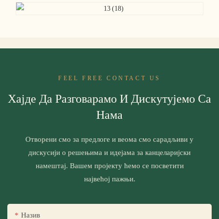
FEEL FREE CONTACT US
Хајде Да Разговарамо И Дискутујемо Са
Нама
Отворени смо за предлоге и веома смо сарадљиви у
дискусији о решењима и идејама за канцеларијски
намештај. Вашем пројекту ћемо се посветити
највећој пажњи.
Назив