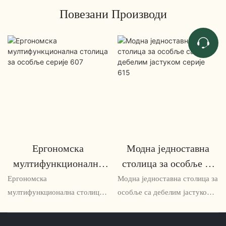
Повезани Производи
Ергономска
Модна једноставна
мултифункционална
столица за особље са
столица за особље
дебелим јастуком
Ергономска
Модна једноставна столица за
серије 607
серије 615
мултифункционална столица
особље са дебелим јастуком
за особље серије 607 је
серије 615 је удобна и
свестрано и удобно решење
модерна столица савршена за