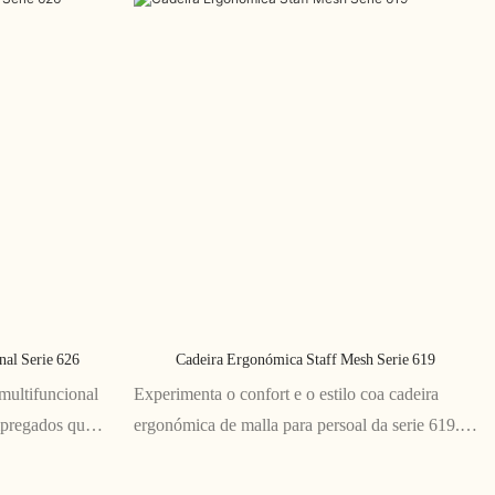
al Serie 626
Cadeira Ergonómica Staff Mesh Serie 619
multifuncional
Experimenta o confort e o estilo coa cadeira
mpregados que
ergonómica de malla para persoal da serie 619. O
Con múltiples
seu respaldo de malla transpirable e as funcións
 comodidade,
axustables proporcionan soporte para longas