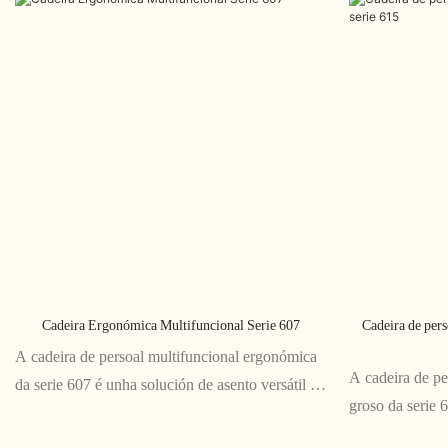
Cadeira Ergonómica Multifuncional Serie 607
Cadeira de pers
A cadeira de persoal multifuncional ergonómica
A cadeira de pe
da serie 607 é unha solución de asento versátil e
groso da serie 
cómoda deseñada pensando na ergonomía. As
elegante, perfe
súas diversas funcións, incluíndo altura