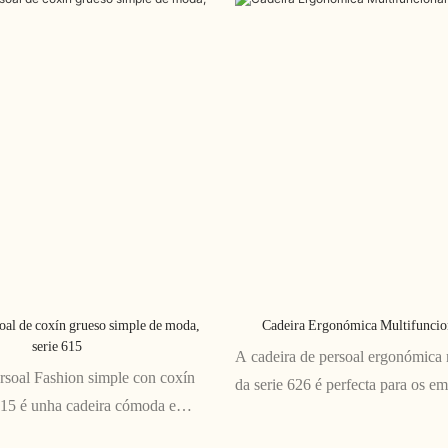
oal de coxín grueso simple de moda,
Cadeira Ergonómica Multifuncion
serie 615
A cadeira de persoal ergonómica 
rsoal Fashion simple con coxín
da serie 626 é perfecta para os e
615 é unha cadeira cómoda e
pasan longas horas na súa mesa. 
cta para calquera oficina ou espazo
funcións axustables, proporciona