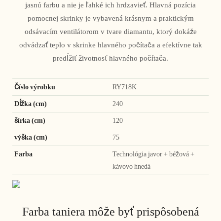
jasnú farbu a nie je ľahké ich hrdzavieť. Hlavná pozícia
pomocnej skrinky je vybavená krásnym a praktickým
odsávacím ventilátorom v tvare diamantu, ktorý dokáže
odvádzať teplo v skrinke hlavného počítača a efektívne tak
predĺžiť životnosť hlavného počítača.
Číslo výrobku
RY718K
Dĺžka (cm)
240
šírka (cm)
120
výška (cm)
75
Farba
Technológia javor + béžová +
kávovo hnedá
Farba taniera môže byť prispôsobená