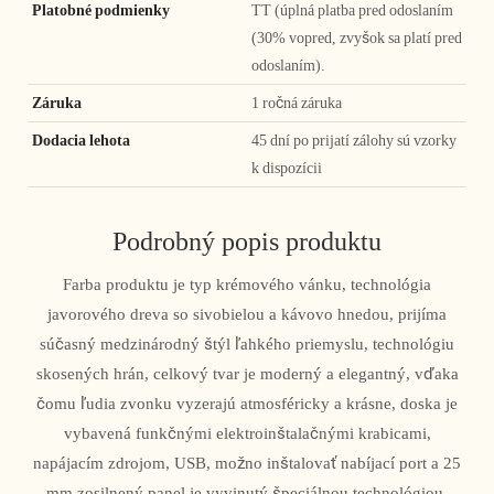
Platobné podmienky
TT (úplná platba pred odoslaním
(30% vopred, zvyšok sa platí pred
odoslaním).
Záruka
1 ročná záruka
Dodacia lehota
45 dní po prijatí zálohy sú vzorky
k dispozícii
Podrobný popis produktu
Farba produktu je typ krémového vánku, technológia
javorového dreva so sivobielou a kávovo hnedou, prijíma
súčasný medzinárodný štýl ľahkého priemyslu, technológiu
skosených hrán, celkový tvar je moderný a elegantný, vďaka
čomu ľudia zvonku vyzerajú atmosféricky a krásne, doska je
vybavená funkčnými elektroinštalačnými krabicami,
napájacím zdrojom, USB, možno inštalovať nabíjací port a 25
mm zosilnený panel je vyvinutý špeciálnou technológiou.