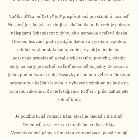
Väčšia dĺžka môže byť tiež prispôsobená pre stabilnú nosnosť.
Nosnosť je silnejšia a nebojí sa silného tlaku. Povrch je pokrytý
nálepkami Schattdecor z dyhy, plus nemecká oceľová doska
Hooker, lisovaná pod vysokým tlakom a vysokou teplotou,
odolná voči poškriabaniu, vode a vysokým teplotám,
poskytuje prirodzenú a realistickú textúru povrchu, všetky
sloty na karty je možné rozšíriť nekonečne, jedny dvierka na
jednu podpultovú skrinku Zásuvky disponujú veľkým úložným
priestorom a každá zásuvka je vybavená zámkom na heslo na
ochranu súkromia, čo rieši trápenie, keď si v práci zabudnete
zobrať kľúč.
Je použitá tichá vodiaca lišta, ktorá je hladká a má dlhú
životnosť, a zásuvka má trojdielne vodiace lišty.
Vysokokvalitné pánty s funkciou vyrovnávacej pamäte majú