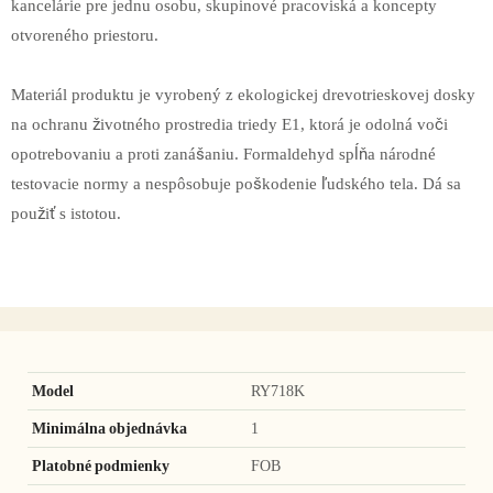
kancelárie pre jednu osobu, skupinové pracoviská a koncepty
otvoreného priestoru.
Materiál produktu je vyrobený z ekologickej drevotrieskovej dosky
na ochranu životného prostredia triedy E1, ktorá je odolná voči
opotrebovaniu a proti zanášaniu. Formaldehyd spĺňa národné
testovacie normy a nespôsobuje poškodenie ľudského tela. Dá sa
použiť s istotou.
Model
RY718K
Minimálna objednávka
1
Platobné podmienky
FOB