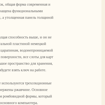
к, общая форма современная и
оснащена функциональными
, а утолщенная панель толщиной
щая способность выше, и он не
стальной пластиной немецкой
к царапинам, водонепроницаемой
поверхности, все слоты для карт
шое пространство для хранения,
удете взять ключ на работе.
е используются трехсекционные
двержены ржавчине. Основное
м ромбовидной формы, который
 основного компьютера.