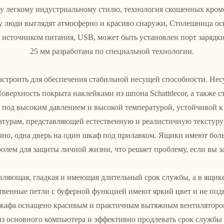
 легкому индустриальному стилю, технология скошенных кромо
ему люди выглядят атмосферно и красиво снаружи, Столешница 
 источником питания, USB, может быть установлен порт зарядки
25 мм разработана по специальной технологии.
строить для обеспечения стабильной несущей способности. Несу
Поверхность покрыта наклейками из шпона Schattdecor, а также 
й под высоким давлением и высокой температурой, устойчивой 
турам, представляющей естественную и реалистичную текстуру 
чно, одна дверь на один шкаф под прилавком. Ящики имеют боль
лем для защиты личной жизни, что решает проблему, если вы заб
вляющая, гладкая и имеющая длительный срок службы, а в ящик
венные петли с буферной функцией имеют яркий цвет и не по
шкафа оснащено красивым и практичным вытяжным вентиляторо
из основного компьютера и эффективно продлевать срок службы